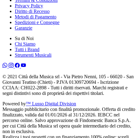
Termini & Condizioni
Privacy Policy
Diritto di Recesso
Metodi di Pagamento
Spedizioni e Consegne
Garanzie
Su di Noi
Chi Siamo
Tutti i Brand
Strumenti Musicali
© 2021 Città della Musica srl - Via Pietro Nenni, 105 - 66020 - San
Giovanni Teatino (Chieti) - P.IVA 01309720694 - Iscrizione
CCIAA: CH022-2898 - Tutti i diritti riservati. Marchi registrati e
segni distintivi sono di proprietà dei rispettivi titolari.
Powered by
™ Lusso Digital Division
Messaggio pubblicitario con finalità promozionale. Offerta di credito
finalizzato, valida dal 01/01/2026 al 31/12/2026. IEBCC nel
percorso online. Salvo approvazione di Findomestic Banca S.p.A.
per cui Città della Musica srl opera quale intermediario del credito,
non in esclusiva.
Realizza i tuoi progetti con un finanziamento 100% online: scegli