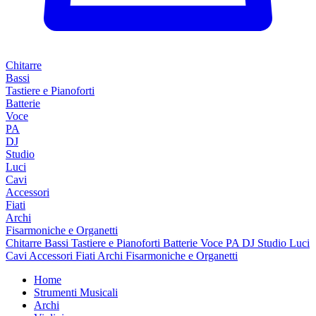
Chitarre
Bassi
Tastiere e Pianoforti
Batterie
Voce
PA
DJ
Studio
Luci
Cavi
Accessori
Fiati
Archi
Fisarmoniche e Organetti
Chitarre
Bassi
Tastiere e Pianoforti
Batterie
Voce
PA
DJ
Studio
Luci
Cavi
Accessori
Fiati
Archi
Fisarmoniche e Organetti
Home
Strumenti Musicali
Archi