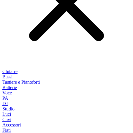
Chitarre
Bassi
Tastiere e Pianoforti
Batterie
Voce
PA
DJ
Studio
Luci
Cavi
Accessori
Fiati