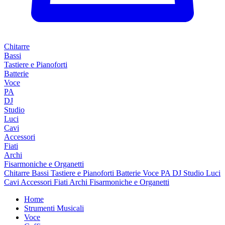
Chitarre
Bassi
Tastiere e Pianoforti
Batterie
Voce
PA
DJ
Studio
Luci
Cavi
Accessori
Fiati
Archi
Fisarmoniche e Organetti
Chitarre
Bassi
Tastiere e Pianoforti
Batterie
Voce
PA
DJ
Studio
Luci
Cavi
Accessori
Fiati
Archi
Fisarmoniche e Organetti
Home
Strumenti Musicali
Voce