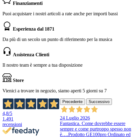
Finanziamenti
Puoi acquistare i nostri articoli a rate anche per importi bassi
Esperienza dal 1871
Da più di un secolo un punto di riferimento per la musica
Assistenza Clienti
Il nostro team è sempre a tua disposizione
Store
Vienici a trovare in negozio, siamo aperti 5 giorni su 7
Precedente
Successivo
4,8
/5
24 Luglio 2026
1.491
Fantastica. Come dovrebbe essere
recensioni
sempre e come purtroppo spesso non
è….Prodotto GE100pro Ordinato ed