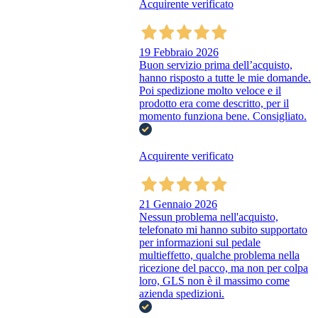
Acquirente verificato
19 Febbraio 2026
Buon servizio prima dell’acquisto,
hanno risposto a tutte le mie domande.
Poi spedizione molto veloce e il
prodotto era come descritto, per il
momento funziona bene. Consigliato.
Acquirente verificato
21 Gennaio 2026
Nessun problema nell'acquisto,
telefonato mi hanno subito supportato
per informazioni sul pedale
multieffetto, qualche problema nella
ricezione del pacco, ma non per colpa
loro, GLS non è il massimo come
azienda spedizioni.