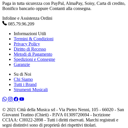
Paga in tutta sicurezza con PayPal, AlmaPay, Soisy, Carta di credito,
Bonifico bancario oppure Contanti alla consegna.
Infoline e Assistenza Ordini
085.79.96.209
Informazioni Utili
Termini & Condizioni
Privacy Policy
Diritto di Recesso
Metodi di Pagamento
Spedizioni e Consegne
Garanzie
Su di Noi
Chi Siamo
Tutti i Brand
Strumenti Musicali
© 2021 Città della Musica srl - Via Pietro Nenni, 105 - 66020 - San
Giovanni Teatino (Chieti) - P.IVA 01309720694 - Iscrizione
CCIAA: CH022-2898 - Tutti i diritti riservati. Marchi registrati e
segni distintivi sono di proprietà dei rispettivi titolari.