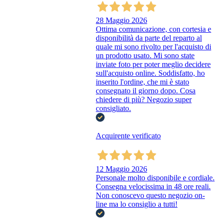
28 Maggio 2026
Ottima comunicazione, con cortesia e
disponibilità da parte del reparto al
quale mi sono rivolto per l'acquisto di
un prodotto usato. Mi sono state
inviate foto per poter meglio decidere
sull'acquisto online. Soddisfatto, ho
inserito l'ordine, che mi è stato
consegnato il giorno dopo. Cosa
chiedere di più? Negozio super
consigliato.
Acquirente verificato
12 Maggio 2026
Personale molto disponibile e cordiale.
Consegna velocissima in 48 ore reali.
Non conoscevo questo negozio on-
line ma lo consiglio a tutti!