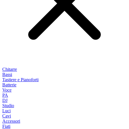
Chitarre
Bassi
Tastiere e Pianoforti
Batterie
Voce
PA
DJ
Studio
Luci
Cavi
Accessori
Fiati