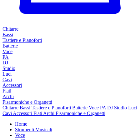
Chitarre
Bassi
Tastiere e Pianoforti
Batterie
Voce
PA
DJ
Studio
Luci
Cavi
Accessori
Fiati
Archi
Fisarmoniche e Organetti
Chitarre
Bassi
Tastiere e Pianoforti
Batterie
Voce
PA
DJ
Studio
Luci
Cavi
Accessori
Fiati
Archi
Fisarmoniche e Organetti
Home
Strumenti Musicali
Voce