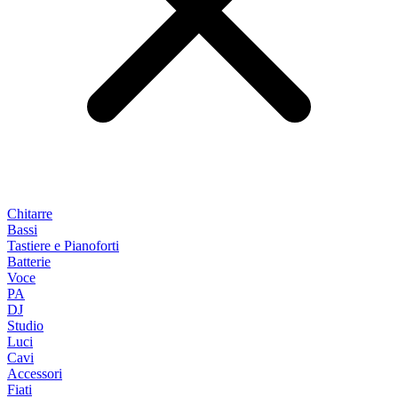
Chitarre
Bassi
Tastiere e Pianoforti
Batterie
Voce
PA
DJ
Studio
Luci
Cavi
Accessori
Fiati