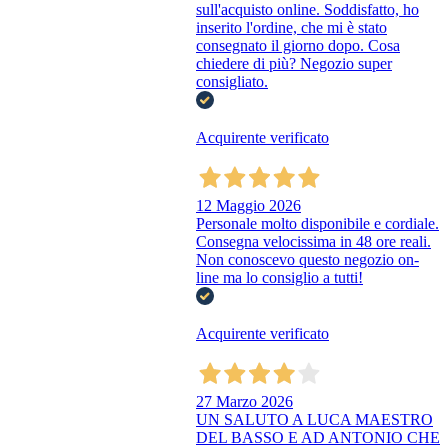
sull'acquisto online. Soddisfatto, ho
inserito l'ordine, che mi è stato
consegnato il giorno dopo. Cosa
chiedere di più? Negozio super
consigliato.
Acquirente verificato
12 Maggio 2026
Personale molto disponibile e cordiale.
Consegna velocissima in 48 ore reali.
Non conoscevo questo negozio on-
line ma lo consiglio a tutti!
Acquirente verificato
27 Marzo 2026
UN SALUTO A LUCA MAESTRO
DEL BASSO E AD ANTONIO CHE