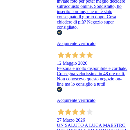
inviate foto per poter meglio decidere
sull'acquisto online. Soddisfatto, ho
inserito l'ordine, che mi è stato
consegnato il giorno dopo. Cosa
chiedere di più? Negozio super
consigliato.
Acquirente verificato
12 Maggio 2026
Personale molto disponibile e cordiale.
Consegna velocissima in 48 ore reali.
Non conoscevo questo negozio on-
line ma lo consiglio a tutti!
Acquirente verificato
27 Marzo 2026
UN SALUTO A LUCA MAESTRO