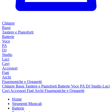
Chitarre
Bassi
Tastiere e Pianoforti
Batterie
Voce
PA
DJ
Studio
Luci
Cavi
Accessori
Fiati
Archi
Fisarmoniche e Organetti
Chitarre
Bassi
Tastiere e Pianoforti
Batterie
Voce
PA
DJ
Studio
Luci
Cavi
Accessori
Fiati
Archi
Fisarmoniche e Organetti
Home
Strumenti Musicali
Batterie