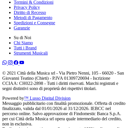
Termini & Condizioni
Privacy Policy
Diritto di Recesso
Metodi di Pagamento
Spedizioni e Consegne
Garanzie
Su di Noi
Chi Siamo
Tutti i Brand
Strumenti Musicali
© 2021 Città della Musica srl - Via Pietro Nenni, 105 - 66020 - San
Giovanni Teatino (Chieti) - P.IVA 01309720694 - Iscrizione
CCIAA: CH022-2898 - Tutti i diritti riservati. Marchi registrati e
segni distintivi sono di proprietà dei rispettivi titolari.
Powered by
™ Lusso Digital Division
Messaggio pubblicitario con finalità promozionale. Offerta di credito
finalizzato, valida dal 01/01/2026 al 31/12/2026. IEBCC nel
percorso online. Salvo approvazione di Findomestic Banca S.p.A.
per cui Città della Musica srl opera quale intermediario del credito,
non in esclusiva.