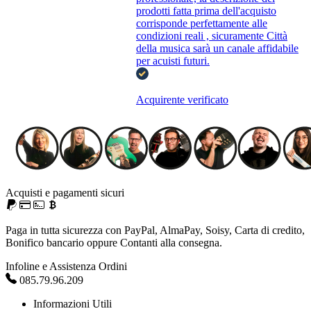
prodotti fatta prima dell'acquisto
corrisponde perfettamente alle
condizioni reali , sicuramente Città
della musica sarà un canale affidabile
per acuisti futuri.
Acquirente verificato
Acquisti e pagamenti sicuri
Paga in tutta sicurezza con PayPal, AlmaPay, Soisy, Carta di credito,
Bonifico bancario oppure Contanti alla consegna.
Infoline e Assistenza Ordini
085.79.96.209
Informazioni Utili