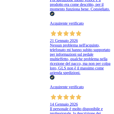
prodotto era come descritto, per il
momento funziona bene. Consigliato.
Acquirente verificato
21 Gennaio 2026
Nessun problema nell'acquisto,
telefonato mi hanno subito supportato
per informazioni sul pedale
multieffetto, qualche problema nella
ricezione del pacco, ma non per colpa
loro, GLS non è il massimo come
azienda spedizioni.
Acquirente verificato
14 Gennaio 2026
Il personale è molto disponibile e
professionale, la descrizione dei