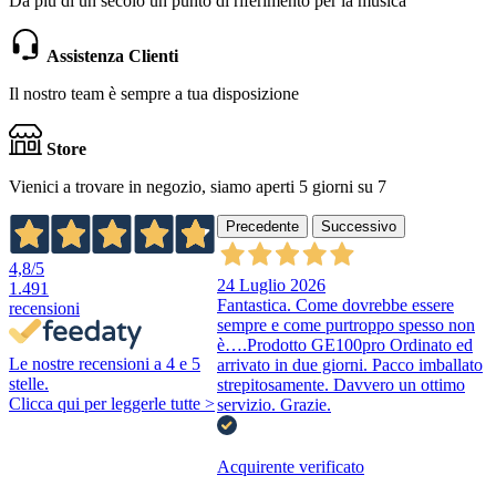
Da più di un secolo un punto di riferimento per la musica
Assistenza Clienti
Il nostro team è sempre a tua disposizione
Store
Vienici a trovare in negozio, siamo aperti 5 giorni su 7
Precedente
Successivo
4,8
/5
24 Luglio 2026
1.491
Fantastica. Come dovrebbe essere
recensioni
sempre e come purtroppo spesso non
è….Prodotto GE100pro Ordinato ed
Le nostre recensioni a 4 e 5
arrivato in due giorni. Pacco imballato
stelle.
strepitosamente. Davvero un ottimo
Clicca qui per leggerle tutte >
servizio. Grazie.
Acquirente verificato