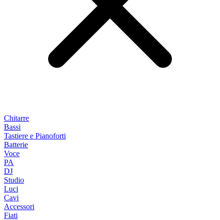
Chitarre
Bassi
Tastiere e Pianoforti
Batterie
Voce
PA
DJ
Studio
Luci
Cavi
Accessori
Fiati