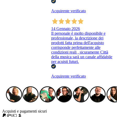
Acquirente verificato
14 Gennaio 2026
Il personale è molto disponibile e
professionale, la descrizione dei
prodotti fatta prima dell'acquisto
corrisponde perfettamente alle
condizioni reali , sicuramente Città
della musica sarà un canale affidabile
per acuisti futuri.
Acquirente verificato
Acquisti e pagamenti sicuri