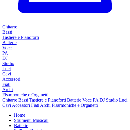
Chitarre
Bassi
Tastiere e Pianoforti
Batterie
Voce
PA
DJ
Studio
Luci
Cavi
Accessori
Fiati
Archi
Fisarmoniche e Organetti
Chitarre
Bassi
Tastiere e Pianoforti
Batterie
Voce
PA
DJ
Studio
Luci
Cavi
Accessori
Fiati
Archi
Fisarmoniche e Organetti
Home
Strumenti Musicali
Batterie