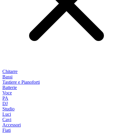
Chitarre
Bassi
Tastiere e Pianoforti
Batterie
Voce
PA
DJ
Studio
Luci
Cavi
Accessori
Fiati