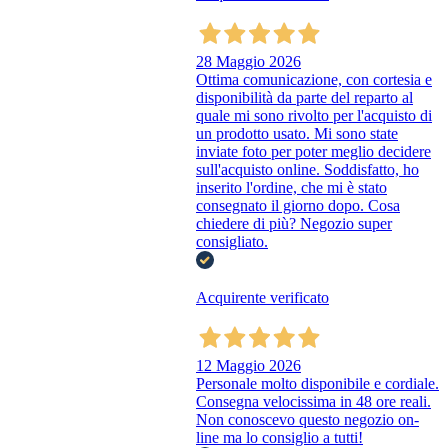
28 Maggio 2026
Ottima comunicazione, con cortesia e
disponibilità da parte del reparto al
quale mi sono rivolto per l'acquisto di
un prodotto usato. Mi sono state
inviate foto per poter meglio decidere
sull'acquisto online. Soddisfatto, ho
inserito l'ordine, che mi è stato
consegnato il giorno dopo. Cosa
chiedere di più? Negozio super
consigliato.
Acquirente verificato
12 Maggio 2026
Personale molto disponibile e cordiale.
Consegna velocissima in 48 ore reali.
Non conoscevo questo negozio on-
line ma lo consiglio a tutti!