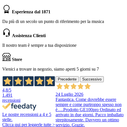
Esperienza dal 1871
Da più di un secolo un punto di riferimento per la musica
Assistenza Clienti
Il nostro team è sempre a tua disposizione
Store
Vienici a trovare in negozio, siamo aperti 5 giorni su 7
Precedente
Successivo
4,8
/5
24 Luglio 2026
1.491
Fantastica. Come dovrebbe essere
recensioni
sempre e come purtroppo spesso non
è….Prodotto GE100pro Ordinato ed
Le nostre recensioni a 4 e 5
arrivato in due giorni. Pacco imballato
stelle.
strepitosamente. Davvero un ottimo
Clicca qui per leggerle tutte >
servizio. Grazie.