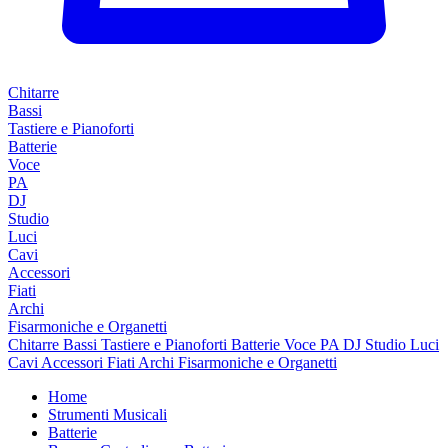
Chitarre
Bassi
Tastiere e Pianoforti
Batterie
Voce
PA
DJ
Studio
Luci
Cavi
Accessori
Fiati
Archi
Fisarmoniche e Organetti
Chitarre
Bassi
Tastiere e Pianoforti
Batterie
Voce
PA
DJ
Studio
Luci
Cavi
Accessori
Fiati
Archi
Fisarmoniche e Organetti
Home
Strumenti Musicali
Batterie