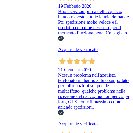
19 Febbraio 2026
Buon servizio prima dell’acquisto,
hanno risposto a tutte le mie domande.
Poi spedizione molto veloce e il
prodotto era come descritto, per il
momento funziona bene. Consigliato.
Acquirente verificato
21 Gennaio 2026
Nessun problema nell'acquisto,
telefonato mi hanno subito supportato
per informazioni sul pedale
multieffetto, qualche problema nella
ricezione del pacco, ma non per colpa
loro, GLS non è il massimo come
azienda spedizioni.
Acquirente verificato