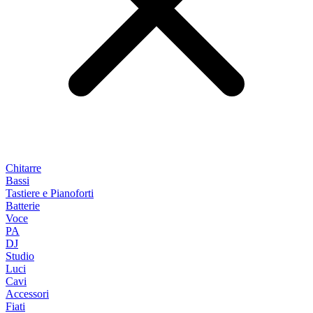
Chitarre
Bassi
Tastiere e Pianoforti
Batterie
Voce
PA
DJ
Studio
Luci
Cavi
Accessori
Fiati