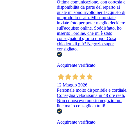
Ottima comunicazione, con cortesia e
disponibilità da parte del reparto al
quale mi sono rivolto per l'acquisto di
un prodotto usato. Mi sono state
inviate foto per poter meglio decidere
sull'acquisto online. Soddisfatto, ho
inserito l'ordine, che mi è stato
consegnato il giorno dopo. Cosa
chiedere di più? Negozio super
consigliato.
Acquirente verificato
12 Maggio 2026
Personale molto disponibile e cordiale.
Consegna velocissima in 48 ore reali.
Non conoscevo questo negozio on-
line ma lo consiglio a tutti!
Acquirente verificato