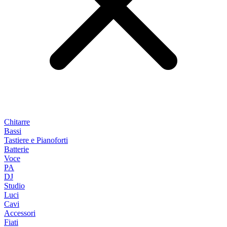
Chitarre
Bassi
Tastiere e Pianoforti
Batterie
Voce
PA
DJ
Studio
Luci
Cavi
Accessori
Fiati