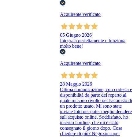
Acquirente verificato
05 Giugno 2026
Integrata perfettamente e funziona
molto bene!
Acquirente verificato
28 Maggio 2026
Ottima comunicazione, con cortesia e
disponibilità da parte del reparto al
quale mi sono rivolto per l'acquisto di
un prodotto usato. Mi sono state
inviate foto per poter meglio decidere
sull'acquisto online. Soddisfatto, ho
inserito l'ordine, che mi è stato
consegnato il giorno dopo. Cosa
chiedere di più? Negozio super