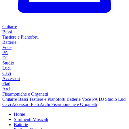
Chitarre
Bassi
Tastiere e Pianoforti
Batterie
Voce
PA
DJ
Studio
Luci
Cavi
Accessori
Fiati
Archi
Fisarmoniche e Organetti
Chitarre
Bassi
Tastiere e Pianoforti
Batterie
Voce
PA
DJ
Studio
Luci
Cavi
Accessori
Fiati
Archi
Fisarmoniche e Organetti
Home
Strumenti Musicali
Batterie