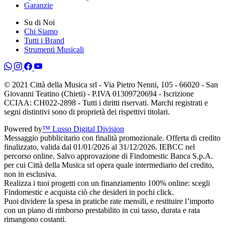
Garanzie
Su di Noi
Chi Siamo
Tutti i Brand
Strumenti Musicali
© 2021 Città della Musica srl - Via Pietro Nenni, 105 - 66020 - San
Giovanni Teatino (Chieti) - P.IVA 01309720694 - Iscrizione
CCIAA: CH022-2898 - Tutti i diritti riservati. Marchi registrati e
segni distintivi sono di proprietà dei rispettivi titolari.
Powered by
™ Lusso Digital Division
Messaggio pubblicitario con finalità promozionale. Offerta di credito
finalizzato, valida dal 01/01/2026 al 31/12/2026. IEBCC nel
percorso online. Salvo approvazione di Findomestic Banca S.p.A.
per cui Città della Musica srl opera quale intermediario del credito,
non in esclusiva.
Realizza i tuoi progetti con un finanziamento 100% online: scegli
Findomestic e acquista ciò che desideri in pochi click.
Puoi dividere la spesa in pratiche rate mensili, e restituire l’importo
con un piano di rimborso prestabilito in cui tasso, durata e rata
rimangono costanti.