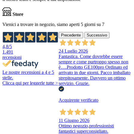
Store
Vienici a trovare in negozio, siamo aperti 5 giorni su 7
Precedente
Successivo
4,8
/5
24 Luglio 2026
1.491
Fantastica. Come dovrebbe essere
recensioni
sempre e come purtroppo spesso non
è….Prodotto GE100pro Ordinato ed
Le nostre recensioni a 4 e 5
arrivato in due giorni. Pacco imballato
stelle.
strepitosamente. Davvero un ottimo
Clicca qui per leggerle tutte >
servizio. Grazie.
Acquirente verificato
11 Giugno 2026
Ottimo negozio,professionisti
fantastici superconsigliato.