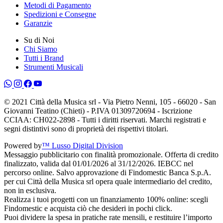
Metodi di Pagamento
Spedizioni e Consegne
Garanzie
Su di Noi
Chi Siamo
Tutti i Brand
Strumenti Musicali
© 2021 Città della Musica srl - Via Pietro Nenni, 105 - 66020 - San
Giovanni Teatino (Chieti) - P.IVA 01309720694 - Iscrizione
CCIAA: CH022-2898 - Tutti i diritti riservati. Marchi registrati e
segni distintivi sono di proprietà dei rispettivi titolari.
Powered by
™ Lusso Digital Division
Messaggio pubblicitario con finalità promozionale. Offerta di credito
finalizzato, valida dal 01/01/2026 al 31/12/2026. IEBCC nel
percorso online. Salvo approvazione di Findomestic Banca S.p.A.
per cui Città della Musica srl opera quale intermediario del credito,
non in esclusiva.
Realizza i tuoi progetti con un finanziamento 100% online: scegli
Findomestic e acquista ciò che desideri in pochi click.
Puoi dividere la spesa in pratiche rate mensili, e restituire l’importo