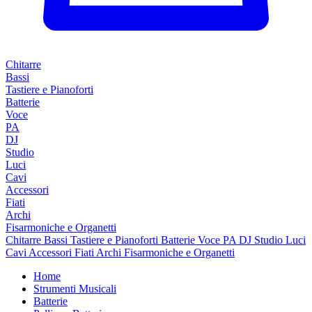
Chitarre
Bassi
Tastiere e Pianoforti
Batterie
Voce
PA
DJ
Studio
Luci
Cavi
Accessori
Fiati
Archi
Fisarmoniche e Organetti
Chitarre
Bassi
Tastiere e Pianoforti
Batterie
Voce
PA
DJ
Studio
Luci
Cavi
Accessori
Fiati
Archi
Fisarmoniche e Organetti
Home
Strumenti Musicali
Batterie