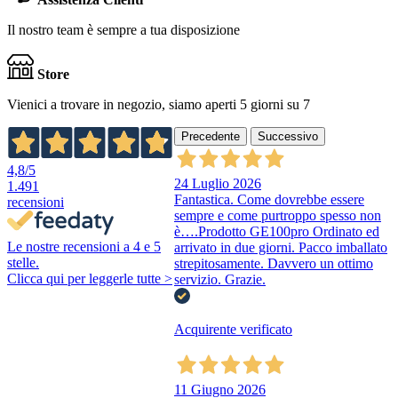
Il nostro team è sempre a tua disposizione
Store
Vienici a trovare in negozio, siamo aperti 5 giorni su 7
Precedente
Successivo
4,8
/5
24 Luglio 2026
1.491
Fantastica. Come dovrebbe essere
recensioni
sempre e come purtroppo spesso non
è….Prodotto GE100pro Ordinato ed
Le nostre recensioni a 4 e 5
arrivato in due giorni. Pacco imballato
stelle.
strepitosamente. Davvero un ottimo
Clicca qui per leggerle tutte >
servizio. Grazie.
Acquirente verificato
11 Giugno 2026