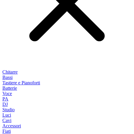
Chitarre
Bassi
Tastiere e Pianoforti
Batterie
Voce
PA
DJ
Studio
Luci
Cavi
Accessori
Fiati