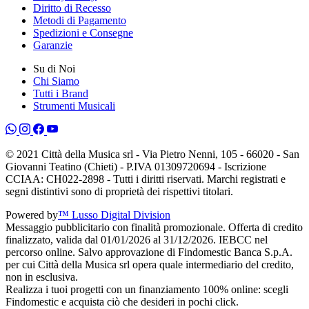
Diritto di Recesso
Metodi di Pagamento
Spedizioni e Consegne
Garanzie
Su di Noi
Chi Siamo
Tutti i Brand
Strumenti Musicali
© 2021 Città della Musica srl - Via Pietro Nenni, 105 - 66020 - San
Giovanni Teatino (Chieti) - P.IVA 01309720694 - Iscrizione
CCIAA: CH022-2898 - Tutti i diritti riservati. Marchi registrati e
segni distintivi sono di proprietà dei rispettivi titolari.
Powered by
™ Lusso Digital Division
Messaggio pubblicitario con finalità promozionale. Offerta di credito
finalizzato, valida dal 01/01/2026 al 31/12/2026. IEBCC nel
percorso online. Salvo approvazione di Findomestic Banca S.p.A.
per cui Città della Musica srl opera quale intermediario del credito,
non in esclusiva.
Realizza i tuoi progetti con un finanziamento 100% online: scegli
Findomestic e acquista ciò che desideri in pochi click.