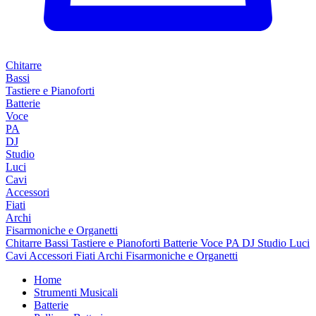
Chitarre
Bassi
Tastiere e Pianoforti
Batterie
Voce
PA
DJ
Studio
Luci
Cavi
Accessori
Fiati
Archi
Fisarmoniche e Organetti
Chitarre
Bassi
Tastiere e Pianoforti
Batterie
Voce
PA
DJ
Studio
Luci
Cavi
Accessori
Fiati
Archi
Fisarmoniche e Organetti
Home
Strumenti Musicali
Batterie