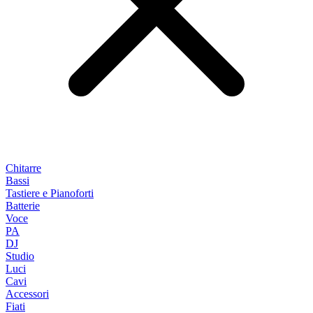
Chitarre
Bassi
Tastiere e Pianoforti
Batterie
Voce
PA
DJ
Studio
Luci
Cavi
Accessori
Fiati