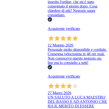
inserito l'ordine, che mi è stato
consegnato il giorno dopo. Cosa
chiedere di più? Negozio super
consigliato.
Acquirente verificato
12 Maggio 2026
Personale molto disponibile e cordiale.
Consegna velocissima in 48 ore reali.
Non conoscevo questo negozio on-
line ma lo consiglio a tutti!
Acquirente verificato
27 Marzo 2026
UN SALUTO A LUCA MAESTRO
DEL BASSO E AD ANTONIO CHE
HA IL MERITO DI ESSERE