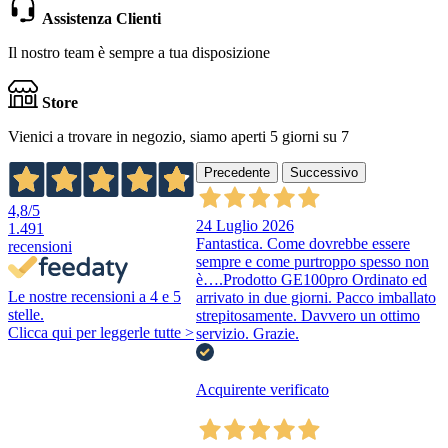
Assistenza Clienti
Il nostro team è sempre a tua disposizione
Store
Vienici a trovare in negozio, siamo aperti 5 giorni su 7
Precedente
Successivo
4,8
/5
24 Luglio 2026
1.491
Fantastica. Come dovrebbe essere
recensioni
sempre e come purtroppo spesso non
è….Prodotto GE100pro Ordinato ed
Le nostre recensioni a 4 e 5
arrivato in due giorni. Pacco imballato
stelle.
strepitosamente. Davvero un ottimo
Clicca qui per leggerle tutte >
servizio. Grazie.
Acquirente verificato