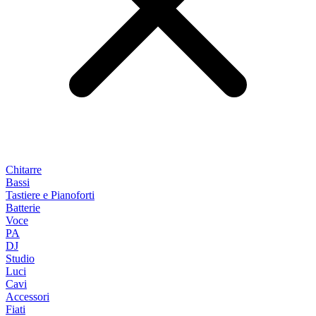
Chitarre
Bassi
Tastiere e Pianoforti
Batterie
Voce
PA
DJ
Studio
Luci
Cavi
Accessori
Fiati