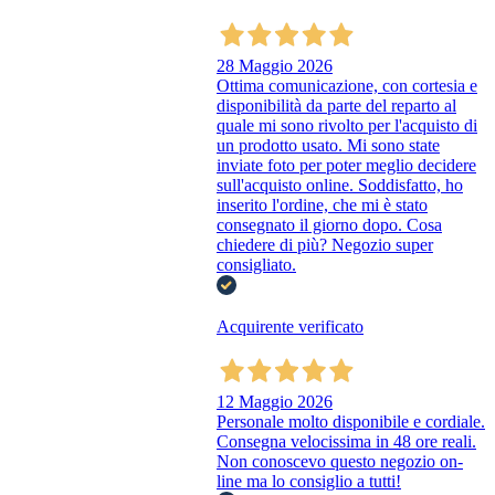
28 Maggio 2026
Ottima comunicazione, con cortesia e
disponibilità da parte del reparto al
quale mi sono rivolto per l'acquisto di
un prodotto usato. Mi sono state
inviate foto per poter meglio decidere
sull'acquisto online. Soddisfatto, ho
inserito l'ordine, che mi è stato
consegnato il giorno dopo. Cosa
chiedere di più? Negozio super
consigliato.
Acquirente verificato
12 Maggio 2026
Personale molto disponibile e cordiale.
Consegna velocissima in 48 ore reali.
Non conoscevo questo negozio on-
line ma lo consiglio a tutti!