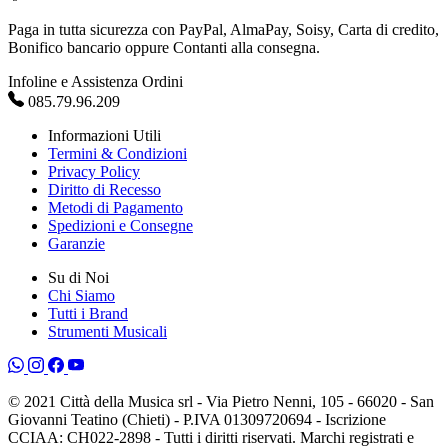
Paga in tutta sicurezza con PayPal, AlmaPay, Soisy, Carta di credito,
Bonifico bancario oppure Contanti alla consegna.
Infoline e Assistenza Ordini
085.79.96.209
Informazioni Utili
Termini & Condizioni
Privacy Policy
Diritto di Recesso
Metodi di Pagamento
Spedizioni e Consegne
Garanzie
Su di Noi
Chi Siamo
Tutti i Brand
Strumenti Musicali
© 2021 Città della Musica srl - Via Pietro Nenni, 105 - 66020 - San
Giovanni Teatino (Chieti) - P.IVA 01309720694 - Iscrizione
CCIAA: CH022-2898 - Tutti i diritti riservati. Marchi registrati e