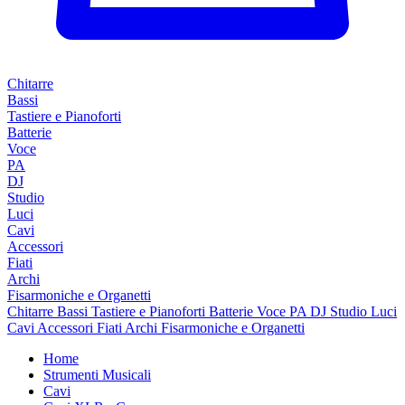
Chitarre
Bassi
Tastiere e Pianoforti
Batterie
Voce
PA
DJ
Studio
Luci
Cavi
Accessori
Fiati
Archi
Fisarmoniche e Organetti
Chitarre
Bassi
Tastiere e Pianoforti
Batterie
Voce
PA
DJ
Studio
Luci
Cavi
Accessori
Fiati
Archi
Fisarmoniche e Organetti
Home
Strumenti Musicali
Cavi