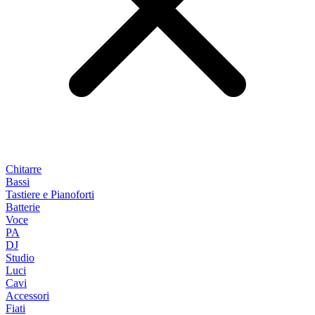
Chitarre
Bassi
Tastiere e Pianoforti
Batterie
Voce
PA
DJ
Studio
Luci
Cavi
Accessori
Fiati