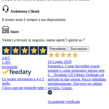
Assistenza Clienti
Il nostro team è sempre a tua disposizione
Store
Vienici a trovare in negozio, siamo aperti 5 giorni su 7
Precedente
Successivo
4,8
/5
24 Luglio 2026
1.491
Fantastica. Come dovrebbe essere
recensioni
sempre e come purtroppo spesso non
è….Prodotto GE100pro Ordinato ed
Le nostre recensioni a 4 e 5
arrivato in due giorni. Pacco imballato
stelle.
strepitosamente. Davvero un ottimo
Clicca qui per leggerle tutte >
servizio. Grazie.
Acquirente verificato