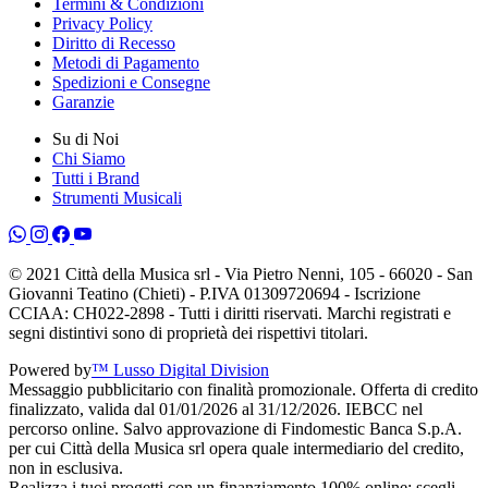
Termini & Condizioni
Privacy Policy
Diritto di Recesso
Metodi di Pagamento
Spedizioni e Consegne
Garanzie
Su di Noi
Chi Siamo
Tutti i Brand
Strumenti Musicali
© 2021 Città della Musica srl - Via Pietro Nenni, 105 - 66020 - San
Giovanni Teatino (Chieti) - P.IVA 01309720694 - Iscrizione
CCIAA: CH022-2898 - Tutti i diritti riservati. Marchi registrati e
segni distintivi sono di proprietà dei rispettivi titolari.
Powered by
™ Lusso Digital Division
Messaggio pubblicitario con finalità promozionale. Offerta di credito
finalizzato, valida dal 01/01/2026 al 31/12/2026. IEBCC nel
percorso online. Salvo approvazione di Findomestic Banca S.p.A.
per cui Città della Musica srl opera quale intermediario del credito,
non in esclusiva.
Realizza i tuoi progetti con un finanziamento 100% online: scegli