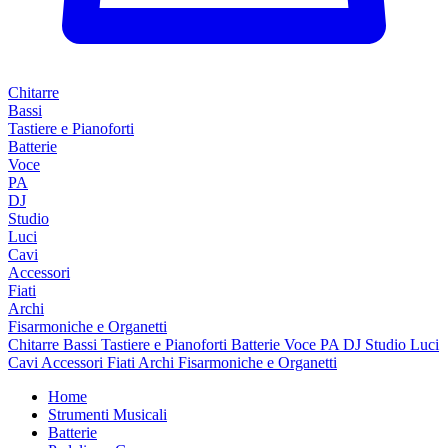
Chitarre
Bassi
Tastiere e Pianoforti
Batterie
Voce
PA
DJ
Studio
Luci
Cavi
Accessori
Fiati
Archi
Fisarmoniche e Organetti
Chitarre
Bassi
Tastiere e Pianoforti
Batterie
Voce
PA
DJ
Studio
Luci
Cavi
Accessori
Fiati
Archi
Fisarmoniche e Organetti
Home
Strumenti Musicali
Batterie