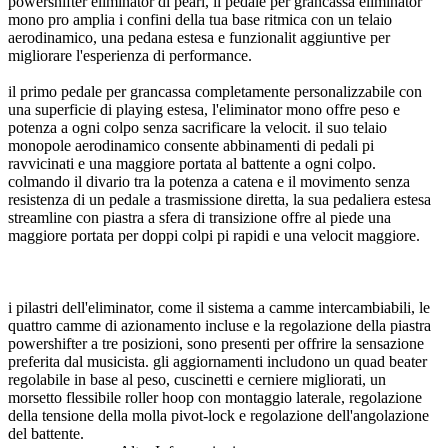
powershifter eliminator di pearl, il pedale per grancassa eliminator
mono pro amplia i confini della tua base ritmica con un telaio
aerodinamico, una pedana estesa e funzionalit aggiuntive per
migliorare l'esperienza di performance.
il primo pedale per grancassa completamente personalizzabile con
una superficie di playing estesa, l'eliminator mono offre peso e
potenza a ogni colpo senza sacrificare la velocit. il suo telaio
monopole aerodinamico consente abbinamenti di pedali pi
ravvicinati e una maggiore portata al battente a ogni colpo.
colmando il divario tra la potenza a catena e il movimento senza
resistenza di un pedale a trasmissione diretta, la sua pedaliera estesa
streamline con piastra a sfera di transizione offre al piede una
maggiore portata per doppi colpi pi rapidi e una velocit maggiore.
i pilastri dell'eliminator, come il sistema a camme intercambiabili, le
quattro camme di azionamento incluse e la regolazione della piastra
powershifter a tre posizioni, sono presenti per offrire la sensazione
preferita dal musicista. gli aggiornamenti includono un quad beater
regolabile in base al peso, cuscinetti e cerniere migliorati, un
morsetto flessibile roller hoop con montaggio laterale, regolazione
della tensione della molla pivot-lock e regolazione dell'angolazione
del battente.