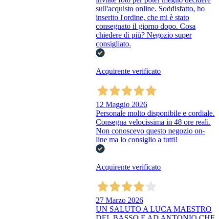
sull'acquisto online. Soddisfatto, ho
inserito l'ordine, che mi è stato
consegnato il giorno dopo. Cosa
chiedere di più? Negozio super
consigliato.
Acquirente verificato
12 Maggio 2026
Personale molto disponibile e cordiale.
Consegna velocissima in 48 ore reali.
Non conoscevo questo negozio on-
line ma lo consiglio a tutti!
Acquirente verificato
27 Marzo 2026
UN SALUTO A LUCA MAESTRO
DEL BASSO E AD ANTONIO CHE