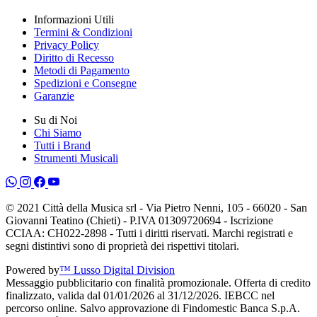
Informazioni Utili
Termini & Condizioni
Privacy Policy
Diritto di Recesso
Metodi di Pagamento
Spedizioni e Consegne
Garanzie
Su di Noi
Chi Siamo
Tutti i Brand
Strumenti Musicali
© 2021 Città della Musica srl - Via Pietro Nenni, 105 - 66020 - San
Giovanni Teatino (Chieti) - P.IVA 01309720694 - Iscrizione
CCIAA: CH022-2898 - Tutti i diritti riservati. Marchi registrati e
segni distintivi sono di proprietà dei rispettivi titolari.
Powered by
™ Lusso Digital Division
Messaggio pubblicitario con finalità promozionale. Offerta di credito
finalizzato, valida dal 01/01/2026 al 31/12/2026. IEBCC nel
percorso online. Salvo approvazione di Findomestic Banca S.p.A.