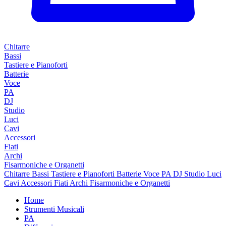
Chitarre
Bassi
Tastiere e Pianoforti
Batterie
Voce
PA
DJ
Studio
Luci
Cavi
Accessori
Fiati
Archi
Fisarmoniche e Organetti
Chitarre
Bassi
Tastiere e Pianoforti
Batterie
Voce
PA
DJ
Studio
Luci
Cavi
Accessori
Fiati
Archi
Fisarmoniche e Organetti
Home
Strumenti Musicali
PA