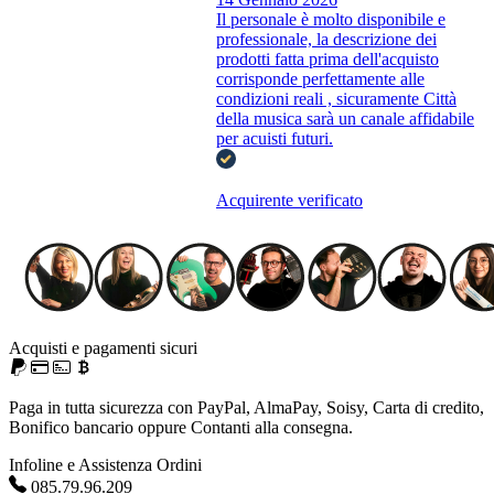
Il personale è molto disponibile e
professionale, la descrizione dei
prodotti fatta prima dell'acquisto
corrisponde perfettamente alle
condizioni reali , sicuramente Città
della musica sarà un canale affidabile
per acuisti futuri.
Acquirente verificato
Acquisti e pagamenti sicuri
Paga in tutta sicurezza con PayPal, AlmaPay, Soisy, Carta di credito,
Bonifico bancario oppure Contanti alla consegna.
Infoline e Assistenza Ordini
085.79.96.209