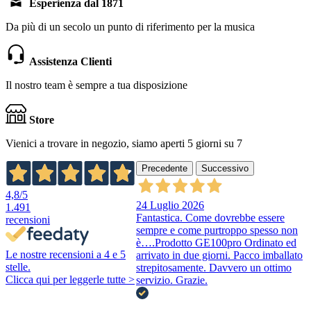
Esperienza dal 1871
Da più di un secolo un punto di riferimento per la musica
Assistenza Clienti
Il nostro team è sempre a tua disposizione
Store
Vienici a trovare in negozio, siamo aperti 5 giorni su 7
Precedente
Successivo
4,8
/5
24 Luglio 2026
1.491
Fantastica. Come dovrebbe essere
recensioni
sempre e come purtroppo spesso non
è….Prodotto GE100pro Ordinato ed
Le nostre recensioni a 4 e 5
arrivato in due giorni. Pacco imballato
stelle.
strepitosamente. Davvero un ottimo
Clicca qui per leggerle tutte >
servizio. Grazie.