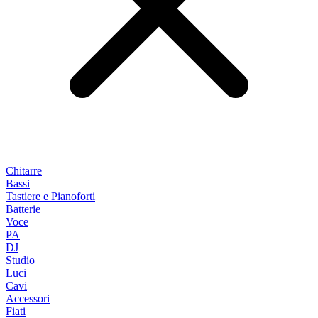
Chitarre
Bassi
Tastiere e Pianoforti
Batterie
Voce
PA
DJ
Studio
Luci
Cavi
Accessori
Fiati