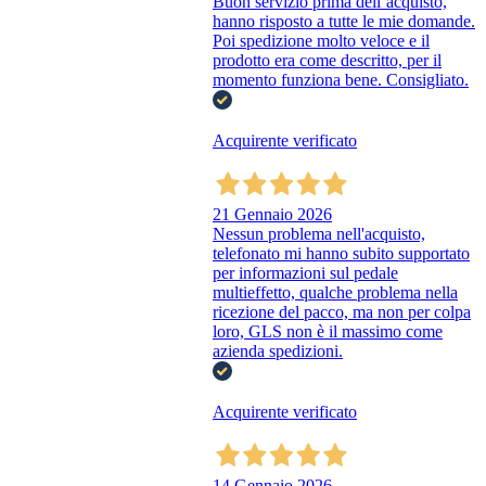
Buon servizio prima dell’acquisto,
hanno risposto a tutte le mie domande.
Poi spedizione molto veloce e il
prodotto era come descritto, per il
momento funziona bene. Consigliato.
Acquirente verificato
21 Gennaio 2026
Nessun problema nell'acquisto,
telefonato mi hanno subito supportato
per informazioni sul pedale
multieffetto, qualche problema nella
ricezione del pacco, ma non per colpa
loro, GLS non è il massimo come
azienda spedizioni.
Acquirente verificato
14 Gennaio 2026