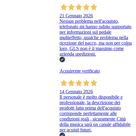
21 Gennaio 2026
Nessun problema nell'acquisto,
telefonato mi hanno subito supportato
per informazioni sul pedale
multieffetto, qualche problema nella
ricezione del pacco, ma non per colpa
loro, GLS non è il massimo come
azienda spedizioni.
Acquirente verificato
14 Gennaio 2026
Il personale è molto disponibile e
professionale, la descrizione dei
prodotti fatta prima dell'acquisto
corrisponde perfettamente alle
condizioni reali , sicuramente Città
della musica sarà un canale affidabile
per acuisti futuri.