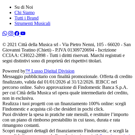
Su di Noi
Chi Siamo
Tutti i Brand
Strumenti Musicali
© 2021 Città della Musica srl - Via Pietro Nenni, 105 - 66020 - San
Giovanni Teatino (Chieti) - P.IVA 01309720694 - Iscrizione
CCIAA: CH022-2898 - Tutti i diritti riservati. Marchi registrati e
segni distintivi sono di proprietà dei rispettivi titolari.
Powered by
™ Lusso Digital Division
Messaggio pubblicitario con finalità promozionale. Offerta di credito
finalizzato, valida dal 01/01/2026 al 31/12/2026. IEBCC nel
percorso online. Salvo approvazione di Findomestic Banca S.p.A.
per cui Città della Musica srl opera quale intermediario del credito,
non in esclusiva.
Realizza i tuoi progetti con un finanziamento 100% online: scegli
Findomestic e acquista ciò che desideri in pochi click.
Puoi dividere la spesa in pratiche rate mensili, e restituire l’importo
con un piano di rimborso prestabilito in cui tasso, durata e rata
rimangono costanti.
Scopri maggiori dettagli del finanziamento Findomestic, e scegli la