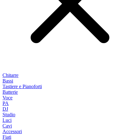
Chitarre
Bassi
Tastiere e Pianoforti
Batterie
Voce
PA
DJ
Studio
Luci
Cavi
Accessori
Fiati