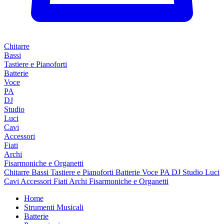
Chitarre
Bassi
Tastiere e Pianoforti
Batterie
Voce
PA
DJ
Studio
Luci
Cavi
Accessori
Fiati
Archi
Fisarmoniche e Organetti
Chitarre
Bassi
Tastiere e Pianoforti
Batterie
Voce
PA
DJ
Studio
Luci
Cavi
Accessori
Fiati
Archi
Fisarmoniche e Organetti
Home
Strumenti Musicali
Batterie