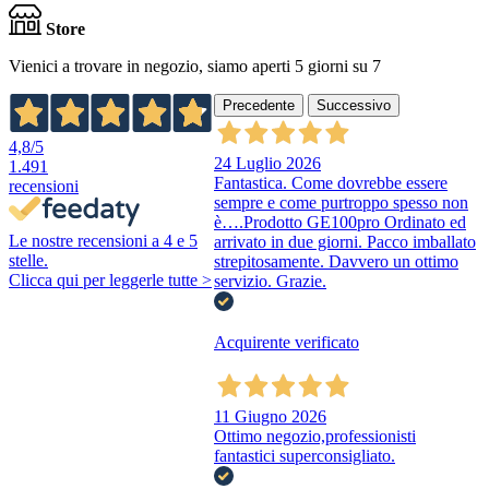
Store
Vienici a trovare in negozio, siamo aperti 5 giorni su 7
Precedente
Successivo
4,8
/5
24 Luglio 2026
1.491
Fantastica. Come dovrebbe essere
recensioni
sempre e come purtroppo spesso non
è….Prodotto GE100pro Ordinato ed
Le nostre recensioni a 4 e 5
arrivato in due giorni. Pacco imballato
stelle.
strepitosamente. Davvero un ottimo
Clicca qui per leggerle tutte >
servizio. Grazie.
Acquirente verificato
11 Giugno 2026
Ottimo negozio,professionisti
fantastici superconsigliato.