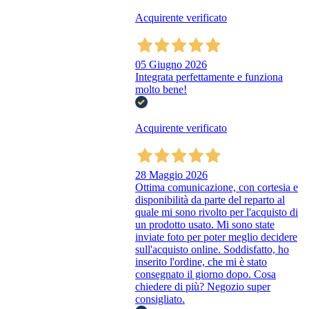
Acquirente verificato
05 Giugno 2026
Integrata perfettamente e funziona
molto bene!
Acquirente verificato
28 Maggio 2026
Ottima comunicazione, con cortesia e
disponibilità da parte del reparto al
quale mi sono rivolto per l'acquisto di
un prodotto usato. Mi sono state
inviate foto per poter meglio decidere
sull'acquisto online. Soddisfatto, ho
inserito l'ordine, che mi è stato
consegnato il giorno dopo. Cosa
chiedere di più? Negozio super
consigliato.