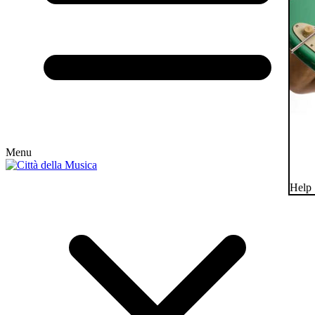
Menu
Help