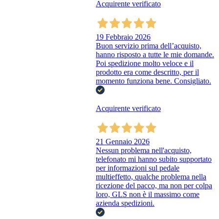
Acquirente verificato
19 Febbraio 2026
Buon servizio prima dell’acquisto,
hanno risposto a tutte le mie domande.
Poi spedizione molto veloce e il
prodotto era come descritto, per il
momento funziona bene. Consigliato.
Acquirente verificato
21 Gennaio 2026
Nessun problema nell'acquisto,
telefonato mi hanno subito supportato
per informazioni sul pedale
multieffetto, qualche problema nella
ricezione del pacco, ma non per colpa
loro, GLS non è il massimo come
azienda spedizioni.