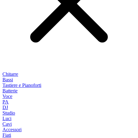
Chitarre
Bassi
Tastiere e Pianoforti
Batterie
Voce
PA
DJ
Studio
Luci
Cavi
Accessori
Fiati