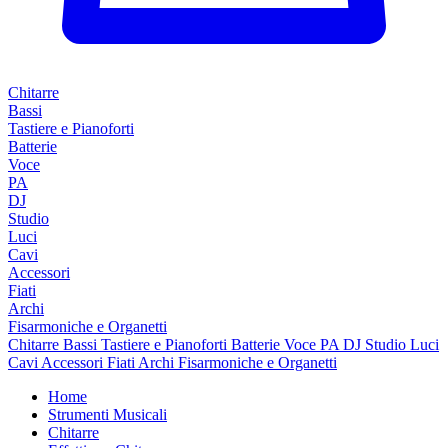
Chitarre
Bassi
Tastiere e Pianoforti
Batterie
Voce
PA
DJ
Studio
Luci
Cavi
Accessori
Fiati
Archi
Fisarmoniche e Organetti
Chitarre
Bassi
Tastiere e Pianoforti
Batterie
Voce
PA
DJ
Studio
Luci
Cavi
Accessori
Fiati
Archi
Fisarmoniche e Organetti
Home
Strumenti Musicali
Chitarre