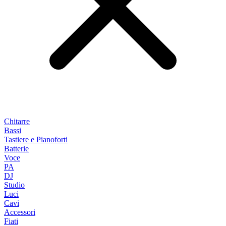
Chitarre
Bassi
Tastiere e Pianoforti
Batterie
Voce
PA
DJ
Studio
Luci
Cavi
Accessori
Fiati