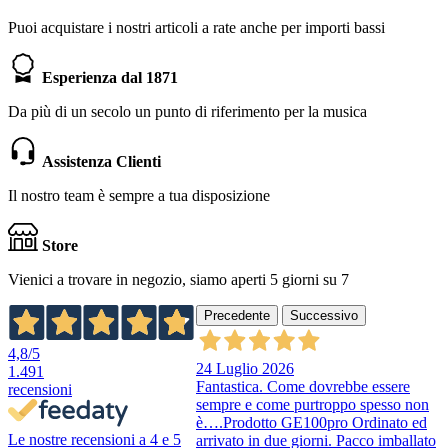
Puoi acquistare i nostri articoli a rate anche per importi bassi
Esperienza dal 1871
Da più di un secolo un punto di riferimento per la musica
Assistenza Clienti
Il nostro team è sempre a tua disposizione
Store
Vienici a trovare in negozio, siamo aperti 5 giorni su 7
Precedente
Successivo
4,8
/5
24 Luglio 2026
1.491
Fantastica. Come dovrebbe essere
recensioni
sempre e come purtroppo spesso non
è….Prodotto GE100pro Ordinato ed
Le nostre recensioni a 4 e 5
arrivato in due giorni. Pacco imballato