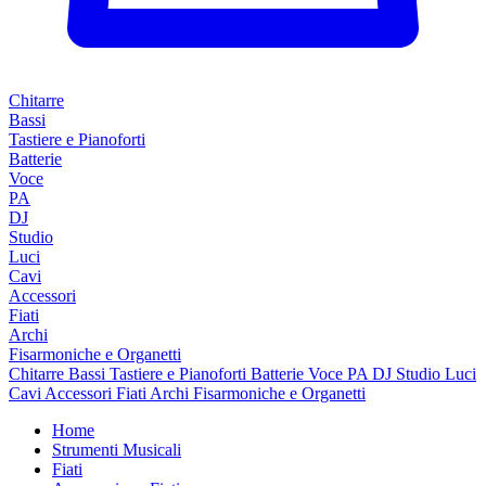
Chitarre
Bassi
Tastiere e Pianoforti
Batterie
Voce
PA
DJ
Studio
Luci
Cavi
Accessori
Fiati
Archi
Fisarmoniche e Organetti
Chitarre
Bassi
Tastiere e Pianoforti
Batterie
Voce
PA
DJ
Studio
Luci
Cavi
Accessori
Fiati
Archi
Fisarmoniche e Organetti
Home
Strumenti Musicali
Fiati