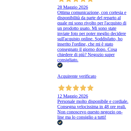
28 Maggio 2026
Ottima comunicazione, con cortesia e
disponibilità da parte del reparto al
quale mi sono rivolto per l'acquisto di
un prodotto usato. Mi sono state
inviate foto per poter meglio decidere
sull'acquisto online. Soddisfatto, ho
inserito l'ordine, che mi è stato
consegnato il giorno dopo. Cosa
chiedere di più? Negozio super
consigliato.
Acquirente verificato
12 Maggio 2026
Personale molto disponibile e cordiale.
Consegna velocissima in 48 ore reali.
Non conoscevo questo negozio on-
line ma lo consiglio a tutti!