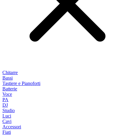
Chitarre
Bassi
Tastiere e Pianoforti
Batterie
Voce
PA
DJ
Studio
Luci
Cavi
Accessori
Fiati