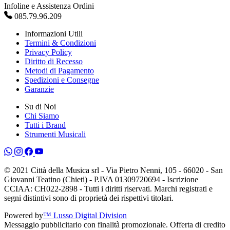
Infoline e Assistenza Ordini
085.79.96.209
Informazioni Utili
Termini & Condizioni
Privacy Policy
Diritto di Recesso
Metodi di Pagamento
Spedizioni e Consegne
Garanzie
Su di Noi
Chi Siamo
Tutti i Brand
Strumenti Musicali
© 2021 Città della Musica srl - Via Pietro Nenni, 105 - 66020 - San
Giovanni Teatino (Chieti) - P.IVA 01309720694 - Iscrizione
CCIAA: CH022-2898 - Tutti i diritti riservati. Marchi registrati e
segni distintivi sono di proprietà dei rispettivi titolari.
Powered by
™ Lusso Digital Division
Messaggio pubblicitario con finalità promozionale. Offerta di credito