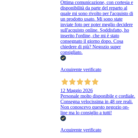
Ottima comunicazione, con cortesia e
disponibilità da parte del reparto al
quale mi sono rivolto per l'acquisto di
un prodotto usato. Mi sono state
inviate foto per poter meglio decidere
sull'acquisto online. Soddisfatto, ho
inserito l'ordine, che mi è stato
consegnato il giorno dopo. Cosa
chiedere di più? Negozio super
consigliato.
Acquirente verificato
12 Maggio 2026
Personale molto disponibile e cordiale.
Consegna velocissima in 48 ore reali.
Non conoscevo questo negozio on-
line ma lo consiglio a tutti!
Acquirente verificato