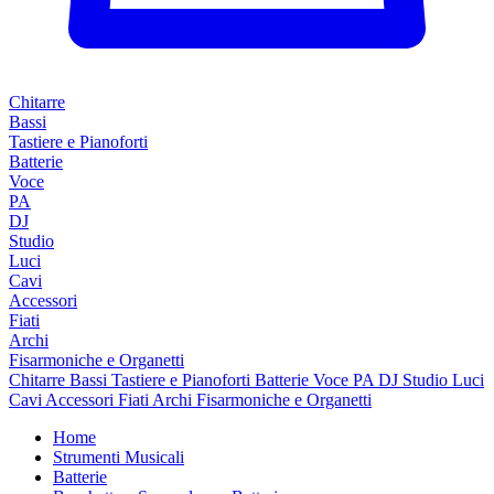
Chitarre
Bassi
Tastiere e Pianoforti
Batterie
Voce
PA
DJ
Studio
Luci
Cavi
Accessori
Fiati
Archi
Fisarmoniche e Organetti
Chitarre
Bassi
Tastiere e Pianoforti
Batterie
Voce
PA
DJ
Studio
Luci
Cavi
Accessori
Fiati
Archi
Fisarmoniche e Organetti
Home
Strumenti Musicali
Batterie