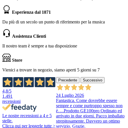
Esperienza dal 1871
Da più di un secolo un punto di riferimento per la musica
Assistenza Clienti
Il nostro team è sempre a tua disposizione
Store
Vienici a trovare in negozio, siamo aperti 5 giorni su 7
Precedente
Successivo
4,8
/5
24 Luglio 2026
1.491
Fantastica. Come dovrebbe essere
recensioni
sempre e come purtroppo spesso non
è….Prodotto GE100pro Ordinato ed
Le nostre recensioni a 4 e 5
arrivato in due giorni. Pacco imballato
stelle.
strepitosamente. Davvero un ottimo
Clicca qui per leggerle tutte >
servizio. Grazie.