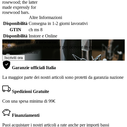
rosewood; the latter
made expressly for
rosewood bars.
Altre Informazioni
Disponibilità
Consegna in 1-2 giorni lavorativi
GTIN
ch ms 8
Disponibilità
Instore e Online
Iscriviti alla nostra newsletter
Iscriviti ora alla nostra newsletter per ricevere in esclusiva le
promozioni dedicate
Iscriviti ora
Garanzie ufficiali Italia
La maggior parte dei nostri articoli sono protetti da garanzia nazione
Spedizioni Gratuite
Con una spesa minima di 99€
Finanziamenti
Puoi acquistare i nostri articoli a rate anche per importi bassi