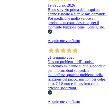
19 Febbraio 2026
Buon servizio prima dell’acquisto,
hanno risposto a tutte le mie domande.
Poi spedizione molto veloce e il
prodotto era come descritto, per il
momento funziona bene. Consigliato.
Acquirente verificato
21 Gennaio 2026
Nessun problema nell'acquisto,
telefonato mi hanno subito supportato
per informazioni sul pedale
multieffetto, qualche problema nella
ricezione del pacco, ma non per colpa
loro, GLS non è il massimo come
azienda spedizioni.
Acquirente verificato