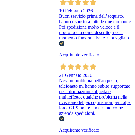
19 Febbraio 2026
Buon servizio prima dell’acquisto,
hanno risposto a tutte le mie domande.
Poi spedizione molto veloce e il
prodotto era come descritto, per il
momento funziona bene. Consigliato.
Acquirente verificato
21 Gennaio 2026
Nessun problema nell'acquisto,
telefonato mi hanno subito supportato
per informazioni sul pedale
multieffetto, qualche problema nella
ricezione del pacco, ma non per colpa
loro, GLS non è il massimo come
azienda spedizioni.
Acquirente verificato