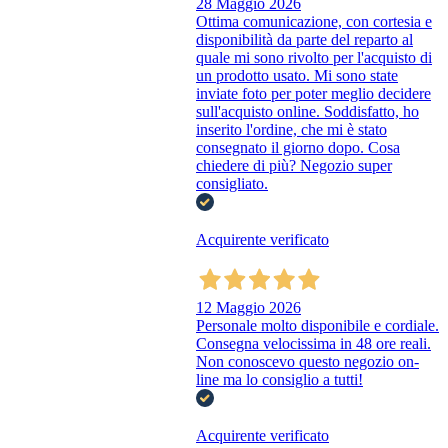
28 Maggio 2026
Ottima comunicazione, con cortesia e
disponibilità da parte del reparto al
quale mi sono rivolto per l'acquisto di
un prodotto usato. Mi sono state
inviate foto per poter meglio decidere
sull'acquisto online. Soddisfatto, ho
inserito l'ordine, che mi è stato
consegnato il giorno dopo. Cosa
chiedere di più? Negozio super
consigliato.
Acquirente verificato
12 Maggio 2026
Personale molto disponibile e cordiale.
Consegna velocissima in 48 ore reali.
Non conoscevo questo negozio on-
line ma lo consiglio a tutti!
Acquirente verificato