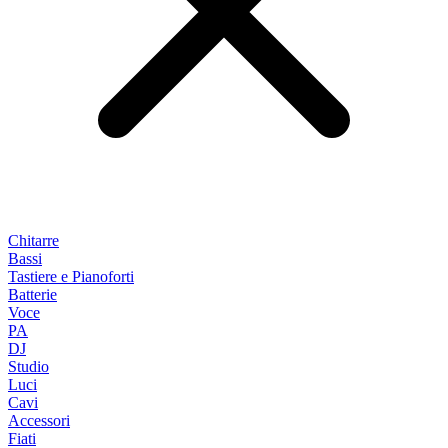
Chitarre
Bassi
Tastiere e Pianoforti
Batterie
Voce
PA
DJ
Studio
Luci
Cavi
Accessori
Fiati