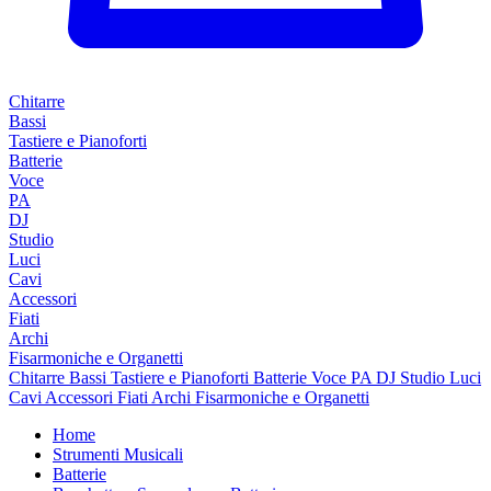
Chitarre
Bassi
Tastiere e Pianoforti
Batterie
Voce
PA
DJ
Studio
Luci
Cavi
Accessori
Fiati
Archi
Fisarmoniche e Organetti
Chitarre
Bassi
Tastiere e Pianoforti
Batterie
Voce
PA
DJ
Studio
Luci
Cavi
Accessori
Fiati
Archi
Fisarmoniche e Organetti
Home
Strumenti Musicali
Batterie