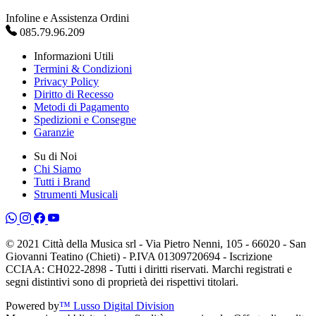
Infoline e Assistenza Ordini
085.79.96.209
Informazioni Utili
Termini & Condizioni
Privacy Policy
Diritto di Recesso
Metodi di Pagamento
Spedizioni e Consegne
Garanzie
Su di Noi
Chi Siamo
Tutti i Brand
Strumenti Musicali
© 2021 Città della Musica srl - Via Pietro Nenni, 105 - 66020 - San
Giovanni Teatino (Chieti) - P.IVA 01309720694 - Iscrizione
CCIAA: CH022-2898 - Tutti i diritti riservati. Marchi registrati e
segni distintivi sono di proprietà dei rispettivi titolari.
Powered by
™ Lusso Digital Division