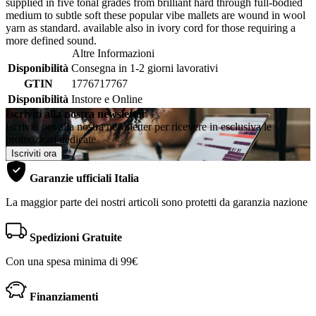
supplied in five tonal grades from brilliant hard through full-bodied
medium to subtle soft these popular vibe mallets are wound in wool
yarn as standard. available also in ivory cord for those requiring a
more defined sound.
Altre Informazioni
Disponibilità
Consegna in 1-2 giorni lavorativi
GTIN
1776717767
Disponibilità
Instore e Online
Iscriviti alla nostra newsletter
Iscriviti ora alla nostra newsletter per ricevere in esclusiva le
promozioni dedicate
Iscriviti ora
Garanzie ufficiali Italia
La maggior parte dei nostri articoli sono protetti da garanzia nazione
Spedizioni Gratuite
Con una spesa minima di 99€
Finanziamenti