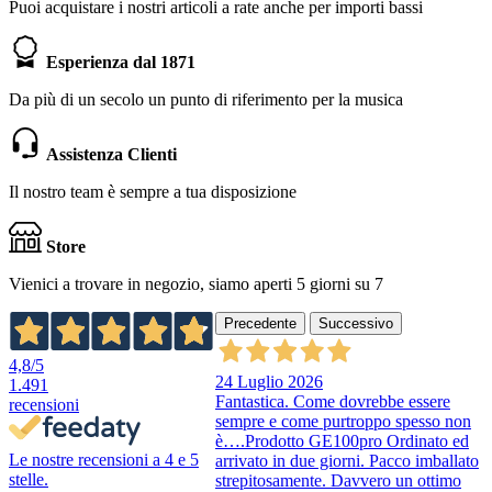
Puoi acquistare i nostri articoli a rate anche per importi bassi
Esperienza dal 1871
Da più di un secolo un punto di riferimento per la musica
Assistenza Clienti
Il nostro team è sempre a tua disposizione
Store
Vienici a trovare in negozio, siamo aperti 5 giorni su 7
Precedente
Successivo
4,8
/5
24 Luglio 2026
1.491
Fantastica. Come dovrebbe essere
recensioni
sempre e come purtroppo spesso non
è….Prodotto GE100pro Ordinato ed
Le nostre recensioni a 4 e 5
arrivato in due giorni. Pacco imballato
stelle.
strepitosamente. Davvero un ottimo