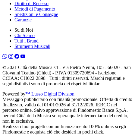
Diritto di Recesso
Metodi di Pagamento
Spedizioni e Consegne
Garanzie
Su di Noi
Chi Siamo
Tutti i Brand
Strumenti Musicali
© 2021 Città della Musica srl - Via Pietro Nenni, 105 - 66020 - San
Giovanni Teatino (Chieti) - P.IVA 01309720694 - Iscrizione
CCIAA: CH022-2898 - Tutti i diritti riservati. Marchi registrati e
segni distintivi sono di proprietà dei rispettivi titolari.
Powered by
™ Lusso Digital Division
Messaggio pubblicitario con finalità promozionale. Offerta di credito
finalizzato, valida dal 01/01/2026 al 31/12/2026. IEBCC nel
percorso online. Salvo approvazione di Findomestic Banca S.p.A.
per cui Città della Musica srl opera quale intermediario del credito,
non in esclusiva.
Realizza i tuoi progetti con un finanziamento 100% online: scegli
Findomestic e acquista ciò che desideri in pochi click.