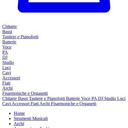
Chitarre
Bassi
Tastiere e Pianoforti
Batterie
Voce
PA
DJ
Studio
Luci
Cavi
Accessori
Fiati
Archi
Fisarmoniche e Organetti
Chitarre
Bassi
Tastiere e Pianoforti
Batterie
Voce
PA
DJ
Studio
Luci
Cavi
Accessori
Fiati
Archi
Fisarmoniche e Organetti
Home
Strumenti Musicali
Archi