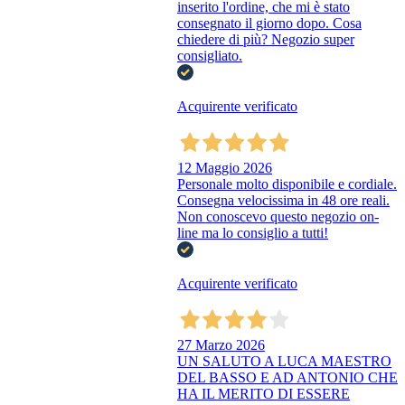
inserito l'ordine, che mi è stato
consegnato il giorno dopo. Cosa
chiedere di più? Negozio super
consigliato.
Acquirente verificato
12 Maggio 2026
Personale molto disponibile e cordiale.
Consegna velocissima in 48 ore reali.
Non conoscevo questo negozio on-
line ma lo consiglio a tutti!
Acquirente verificato
27 Marzo 2026
UN SALUTO A LUCA MAESTRO
DEL BASSO E AD ANTONIO CHE
HA IL MERITO DI ESSERE