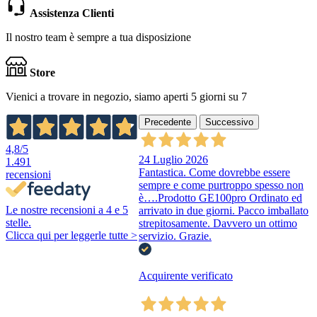
Assistenza Clienti
Il nostro team è sempre a tua disposizione
Store
Vienici a trovare in negozio, siamo aperti 5 giorni su 7
Precedente
Successivo
4,8
/5
24 Luglio 2026
1.491
Fantastica. Come dovrebbe essere
recensioni
sempre e come purtroppo spesso non
è….Prodotto GE100pro Ordinato ed
Le nostre recensioni a 4 e 5
arrivato in due giorni. Pacco imballato
stelle.
strepitosamente. Davvero un ottimo
Clicca qui per leggerle tutte >
servizio. Grazie.
Acquirente verificato