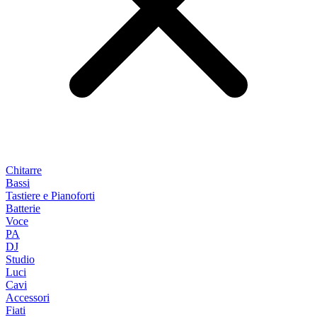
Chitarre
Bassi
Tastiere e Pianoforti
Batterie
Voce
PA
DJ
Studio
Luci
Cavi
Accessori
Fiati