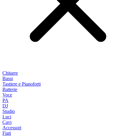
Chitarre
Bassi
Tastiere e Pianoforti
Batterie
Voce
PA
DJ
Studio
Luci
Cavi
Accessori
Fiati