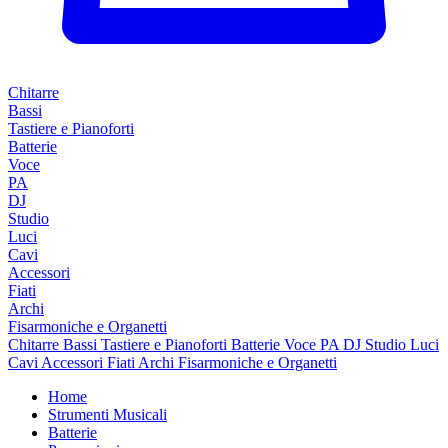
Chitarre
Bassi
Tastiere e Pianoforti
Batterie
Voce
PA
DJ
Studio
Luci
Cavi
Accessori
Fiati
Archi
Fisarmoniche e Organetti
Chitarre
Bassi
Tastiere e Pianoforti
Batterie
Voce
PA
DJ
Studio
Luci
Cavi
Accessori
Fiati
Archi
Fisarmoniche e Organetti
Home
Strumenti Musicali
Batterie