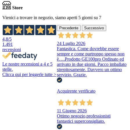
Store
Vienici a trovare in negozio, siamo aperti 5 giorni su 7
Precedente
Successivo
4,8
/5
24 Luglio 2026
1.491
Fantastica. Come dovrebbe essere
recensioni
sempre e come purtroppo spesso non
è….Prodotto GE100pro Ordinato ed
Le nostre recensioni a 4 e 5
arrivato in due giorni. Pacco imballato
stelle.
strepitosamente. Davvero un ottimo
Clicca qui per leggerle tutte >
servizio. Grazie.
Acquirente verificato
11 Giugno 2026
Ottimo negozio,professionisti
fantastici superconsigliato.