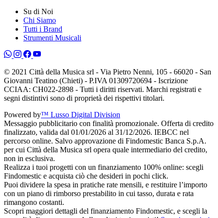
Su di Noi
Chi Siamo
Tutti i Brand
Strumenti Musicali
© 2021 Città della Musica srl - Via Pietro Nenni, 105 - 66020 - San
Giovanni Teatino (Chieti) - P.IVA 01309720694 - Iscrizione
CCIAA: CH022-2898 - Tutti i diritti riservati. Marchi registrati e
segni distintivi sono di proprietà dei rispettivi titolari.
Powered by
™ Lusso Digital Division
Messaggio pubblicitario con finalità promozionale. Offerta di credito
finalizzato, valida dal 01/01/2026 al 31/12/2026. IEBCC nel
percorso online. Salvo approvazione di Findomestic Banca S.p.A.
per cui Città della Musica srl opera quale intermediario del credito,
non in esclusiva.
Realizza i tuoi progetti con un finanziamento 100% online: scegli
Findomestic e acquista ciò che desideri in pochi click.
Puoi dividere la spesa in pratiche rate mensili, e restituire l’importo
con un piano di rimborso prestabilito in cui tasso, durata e rata
rimangono costanti.
Scopri maggiori dettagli del finanziamento Findomestic, e scegli la