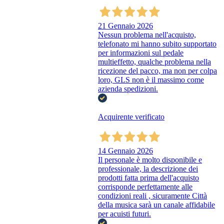
21 Gennaio 2026
Nessun problema nell'acquisto,
telefonato mi hanno subito supportato
per informazioni sul pedale
multieffetto, qualche problema nella
ricezione del pacco, ma non per colpa
loro, GLS non è il massimo come
azienda spedizioni.
Acquirente verificato
14 Gennaio 2026
Il personale è molto disponibile e
professionale, la descrizione dei
prodotti fatta prima dell'acquisto
corrisponde perfettamente alle
condizioni reali , sicuramente Città
della musica sarà un canale affidabile
per acuisti futuri.