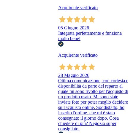
Acquirente verificato
05 Giugno 2026
Integrata perfettamente e funziona
molto bene!
Acquirente verificato
28 Maggio 2026
Ottima comunicazione, con cortesia e
disponibilità da parte del reparto al
quale mi sono rivolto per l'acquisto di
un prodotto usato. Mi sono state
inviate foto per poter meglio decidere
sull'acquisto online. Soddisfatto, ho
inserito l'ordine, che mi è stato
consegnato il giorno dopo. Cosa
chiedere di più? Negozio super
consigliato.