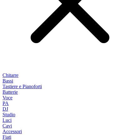
Chitarre
Bassi
Tastiere e Pianoforti
Batterie
Voce
PA
DJ
Studio
Luci
Cavi
Accessori
Fiati