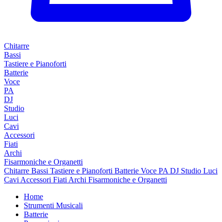
Chitarre
Bassi
Tastiere e Pianoforti
Batterie
Voce
PA
DJ
Studio
Luci
Cavi
Accessori
Fiati
Archi
Fisarmoniche e Organetti
Chitarre
Bassi
Tastiere e Pianoforti
Batterie
Voce
PA
DJ
Studio
Luci
Cavi
Accessori
Fiati
Archi
Fisarmoniche e Organetti
Home
Strumenti Musicali
Batterie