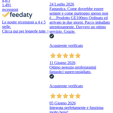
4,8
/5
24 Luglio 2026
1.491
Fantastica. Come dovrebbe essere
recensioni
sempre e come purtroppo spesso non
è….Prodotto GE100pro Ordinato ed
Le nostre recensioni a 4 e 5
arrivato in due giorni. Pacco imballato
stelle.
strepitosamente. Davvero un ottimo
Clicca qui per leggerle tutte >
servizio. Grazie.
Acquirente verificato
11 Giugno 2026
Ottimo negozio,professionisti
fantastici superconsigliato.
Acquirente verificato
05 Giugno 2026
Integrata perfettamente e funziona
molto bene!