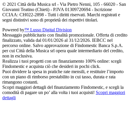
© 2021 Città della Musica srl - Via Pietro Nenni, 105 - 66020 - San
Giovanni Teatino (Chieti) - P.IVA 01309720694 - Iscrizione
CCIAA: CH022-2898 - Tutti i diritti riservati. Marchi registrati e
segni distintivi sono di proprietà dei rispettivi titolari.
Powered by
™ Lusso Digital Division
Messaggio pubblicitario con finalità promozionale. Offerta di credito
finalizzato, valida dal 01/01/2026 al 31/12/2026. IEBCC nel
percorso online. Salvo approvazione di Findomestic Banca S.p.A.
per cui Città della Musica srl opera quale intermediario del credito,
non in esclusiva.
Realizza i tuoi progetti con un finanziamento 100% online: scegli
Findomestic e acquista ciò che desideri in pochi click.
Puoi dividere la spesa in pratiche rate mensili, e restituire l’importo
con un piano di rimborso prestabilito in cui tasso, durata e rata
rimangono costanti.
Scopri maggiori dettagli del finanziamento Findomestic, e scegli la
comodità di pagare un po’ alla volta i tuoi acquisti!
Scopri maggiori
dettagli