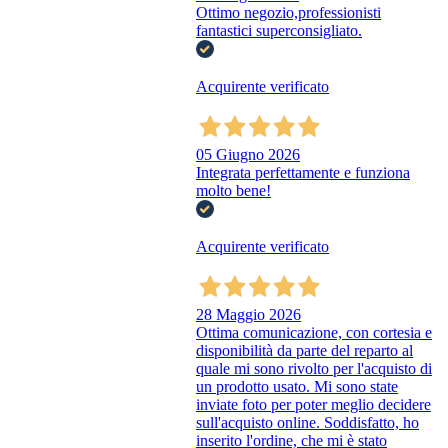
Ottimo negozio,professionisti
fantastici superconsigliato.
Acquirente verificato
05 Giugno 2026
Integrata perfettamente e funziona
molto bene!
Acquirente verificato
28 Maggio 2026
Ottima comunicazione, con cortesia e
disponibilità da parte del reparto al
quale mi sono rivolto per l'acquisto di
un prodotto usato. Mi sono state
inviate foto per poter meglio decidere
sull'acquisto online. Soddisfatto, ho
inserito l'ordine, che mi è stato