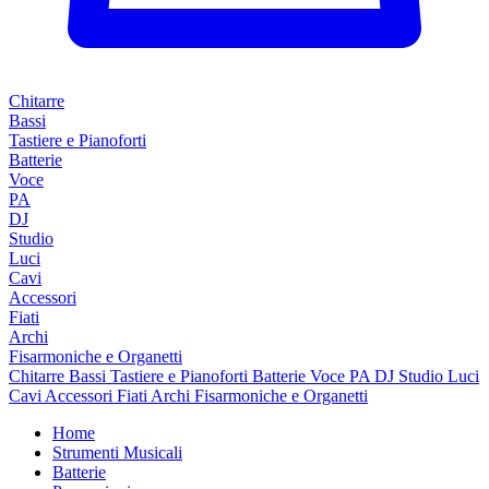
Chitarre
Bassi
Tastiere e Pianoforti
Batterie
Voce
PA
DJ
Studio
Luci
Cavi
Accessori
Fiati
Archi
Fisarmoniche e Organetti
Chitarre
Bassi
Tastiere e Pianoforti
Batterie
Voce
PA
DJ
Studio
Luci
Cavi
Accessori
Fiati
Archi
Fisarmoniche e Organetti
Home
Strumenti Musicali
Batterie