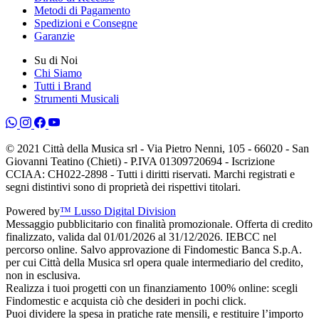
Metodi di Pagamento
Spedizioni e Consegne
Garanzie
Su di Noi
Chi Siamo
Tutti i Brand
Strumenti Musicali
© 2021 Città della Musica srl - Via Pietro Nenni, 105 - 66020 - San
Giovanni Teatino (Chieti) - P.IVA 01309720694 - Iscrizione
CCIAA: CH022-2898 - Tutti i diritti riservati. Marchi registrati e
segni distintivi sono di proprietà dei rispettivi titolari.
Powered by
™ Lusso Digital Division
Messaggio pubblicitario con finalità promozionale. Offerta di credito
finalizzato, valida dal 01/01/2026 al 31/12/2026. IEBCC nel
percorso online. Salvo approvazione di Findomestic Banca S.p.A.
per cui Città della Musica srl opera quale intermediario del credito,
non in esclusiva.
Realizza i tuoi progetti con un finanziamento 100% online: scegli
Findomestic e acquista ciò che desideri in pochi click.
Puoi dividere la spesa in pratiche rate mensili, e restituire l’importo