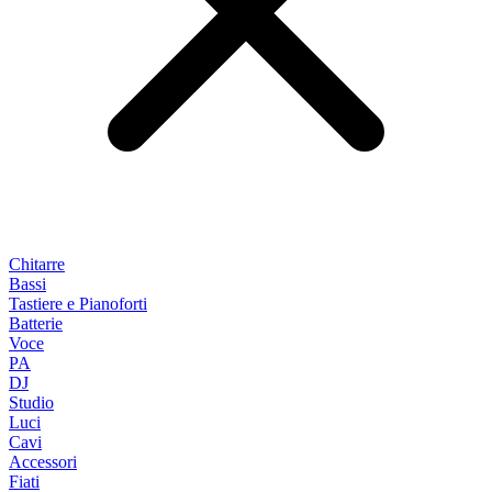
Chitarre
Bassi
Tastiere e Pianoforti
Batterie
Voce
PA
DJ
Studio
Luci
Cavi
Accessori
Fiati