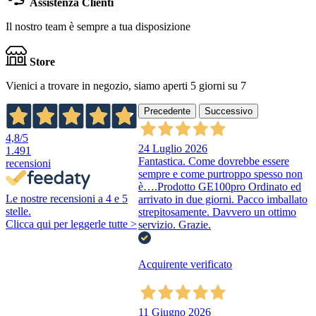
Assistenza Clienti
Il nostro team è sempre a tua disposizione
Store
Vienici a trovare in negozio, siamo aperti 5 giorni su 7
Precedente
Successivo
4,8
/5
24 Luglio 2026
1.491
Fantastica. Come dovrebbe essere
recensioni
sempre e come purtroppo spesso non
è….Prodotto GE100pro Ordinato ed
Le nostre recensioni a 4 e 5
arrivato in due giorni. Pacco imballato
stelle.
strepitosamente. Davvero un ottimo
Clicca qui per leggerle tutte >
servizio. Grazie.
Acquirente verificato
11 Giugno 2026