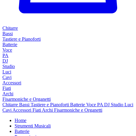
Chitarre
Bassi
Tastiere e Pianoforti
Batterie
Voce
PA
DJ
Studio
Luci
Cavi
Accessori
Fiati
Archi
Fisarmoniche e Organetti
Chitarre
Bassi
Tastiere e Pianoforti
Batterie
Voce
PA
DJ
Studio
Luci
Cavi
Accessori
Fiati
Archi
Fisarmoniche e Organetti
Home
Strumenti Musicali
Batterie