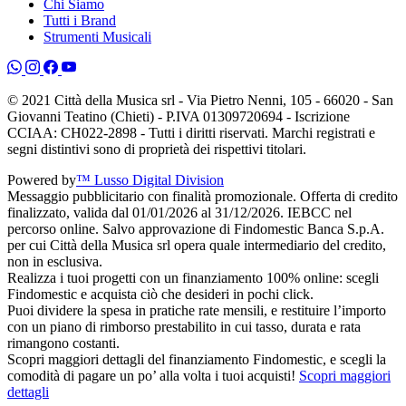
Chi Siamo
Tutti i Brand
Strumenti Musicali
© 2021 Città della Musica srl - Via Pietro Nenni, 105 - 66020 - San
Giovanni Teatino (Chieti) - P.IVA 01309720694 - Iscrizione
CCIAA: CH022-2898 - Tutti i diritti riservati. Marchi registrati e
segni distintivi sono di proprietà dei rispettivi titolari.
Powered by
™ Lusso Digital Division
Messaggio pubblicitario con finalità promozionale. Offerta di credito
finalizzato, valida dal 01/01/2026 al 31/12/2026. IEBCC nel
percorso online. Salvo approvazione di Findomestic Banca S.p.A.
per cui Città della Musica srl opera quale intermediario del credito,
non in esclusiva.
Realizza i tuoi progetti con un finanziamento 100% online: scegli
Findomestic e acquista ciò che desideri in pochi click.
Puoi dividere la spesa in pratiche rate mensili, e restituire l’importo
con un piano di rimborso prestabilito in cui tasso, durata e rata
rimangono costanti.
Scopri maggiori dettagli del finanziamento Findomestic, e scegli la
comodità di pagare un po’ alla volta i tuoi acquisti!
Scopri maggiori
dettagli