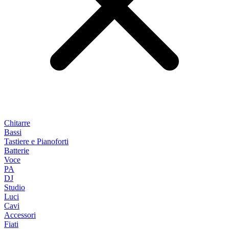
Chitarre
Bassi
Tastiere e Pianoforti
Batterie
Voce
PA
DJ
Studio
Luci
Cavi
Accessori
Fiati