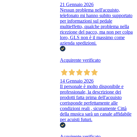
21 Gennaio 2026
Nessun problema nell'acquisto,
telefonato mi hanno subito supportato
per informazioni sul pedale
multieffetto, qualche problema nella
ricezione del pacco, ma non per colpa
loro, GLS non è il massimo come
azienda spedizioni.
Acquirente verificato
14 Gennaio 2026
Il personale è molto disponibile e
professionale, la descrizione dei
prodotti fatta prima dell'acquisto
corrisponde perfettamente alle
condizioni reali , sicuramente Città
della musica sarà un canale affidabile
per acuisti futuri.
Acquirente verificato