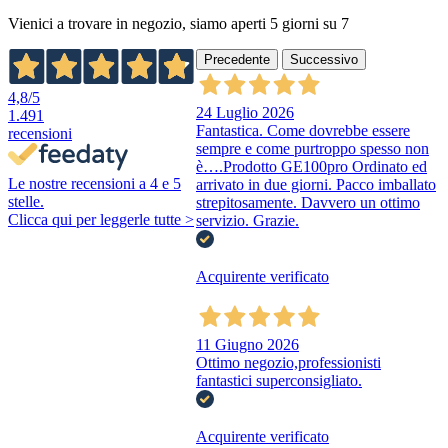
Vienici a trovare in negozio, siamo aperti 5 giorni su 7
Precedente
Successivo
4,8
/5
24 Luglio 2026
1.491
Fantastica. Come dovrebbe essere
recensioni
sempre e come purtroppo spesso non
è….Prodotto GE100pro Ordinato ed
Le nostre recensioni a 4 e 5
arrivato in due giorni. Pacco imballato
stelle.
strepitosamente. Davvero un ottimo
Clicca qui per leggerle tutte >
servizio. Grazie.
Acquirente verificato
11 Giugno 2026
Ottimo negozio,professionisti
fantastici superconsigliato.
Acquirente verificato