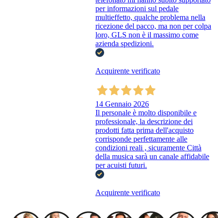
per informazioni sul pedale
multieffetto, qualche problema nella
ricezione del pacco, ma non per colpa
loro, GLS non è il massimo come
azienda spedizioni.
Acquirente verificato
14 Gennaio 2026
Il personale è molto disponibile e
professionale, la descrizione dei
prodotti fatta prima dell'acquisto
corrisponde perfettamente alle
condizioni reali , sicuramente Città
della musica sarà un canale affidabile
per acuisti futuri.
Acquirente verificato