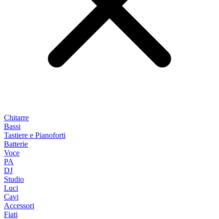
Chitarre
Bassi
Tastiere e Pianoforti
Batterie
Voce
PA
DJ
Studio
Luci
Cavi
Accessori
Fiati