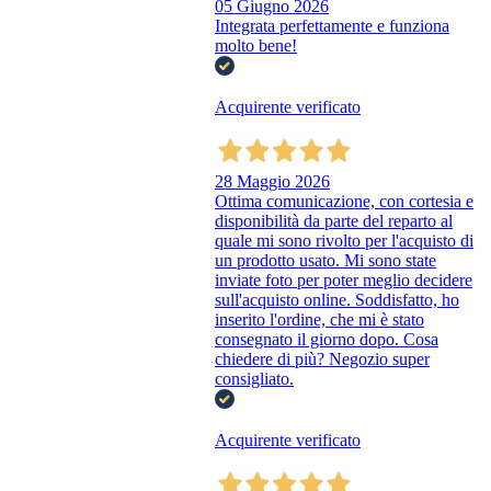
05 Giugno 2026
Integrata perfettamente e funziona
molto bene!
Acquirente verificato
28 Maggio 2026
Ottima comunicazione, con cortesia e
disponibilità da parte del reparto al
quale mi sono rivolto per l'acquisto di
un prodotto usato. Mi sono state
inviate foto per poter meglio decidere
sull'acquisto online. Soddisfatto, ho
inserito l'ordine, che mi è stato
consegnato il giorno dopo. Cosa
chiedere di più? Negozio super
consigliato.
Acquirente verificato