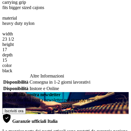
carrying grip
fits bigger sized cajons
material
heavy duty nylon
width
23 1/2
height
17
depth
15
color
black
Altre Informazioni
Disponibilità
Consegna in 1-2 giorni lavorativi
Disponibilità
Instore e Online
Iscriviti alla nostra newsletter
Iscriviti ora alla nostra newsletter per ricevere in esclusiva le
promozioni dedicate
Iscriviti ora
Garanzie ufficiali Italia