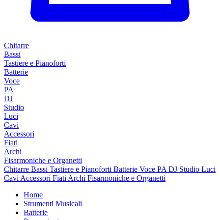
Chitarre
Bassi
Tastiere e Pianoforti
Batterie
Voce
PA
DJ
Studio
Luci
Cavi
Accessori
Fiati
Archi
Fisarmoniche e Organetti
Chitarre
Bassi
Tastiere e Pianoforti
Batterie
Voce
PA
DJ
Studio
Luci
Cavi
Accessori
Fiati
Archi
Fisarmoniche e Organetti
Home
Strumenti Musicali
Batterie