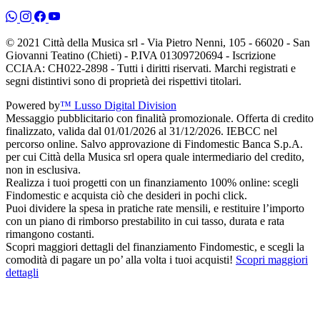
© 2021 Città della Musica srl - Via Pietro Nenni, 105 - 66020 - San
Giovanni Teatino (Chieti) - P.IVA 01309720694 - Iscrizione
CCIAA: CH022-2898 - Tutti i diritti riservati. Marchi registrati e
segni distintivi sono di proprietà dei rispettivi titolari.
Powered by
™ Lusso Digital Division
Messaggio pubblicitario con finalità promozionale. Offerta di credito
finalizzato, valida dal 01/01/2026 al 31/12/2026. IEBCC nel
percorso online. Salvo approvazione di Findomestic Banca S.p.A.
per cui Città della Musica srl opera quale intermediario del credito,
non in esclusiva.
Realizza i tuoi progetti con un finanziamento 100% online: scegli
Findomestic e acquista ciò che desideri in pochi click.
Puoi dividere la spesa in pratiche rate mensili, e restituire l’importo
con un piano di rimborso prestabilito in cui tasso, durata e rata
rimangono costanti.
Scopri maggiori dettagli del finanziamento Findomestic, e scegli la
comodità di pagare un po’ alla volta i tuoi acquisti!
Scopri maggiori
dettagli