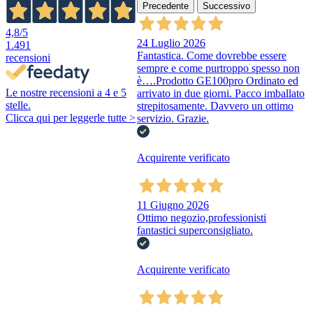
Precedente
Successivo
4,8
/5
24 Luglio 2026
1.491
Fantastica. Come dovrebbe essere
recensioni
sempre e come purtroppo spesso non
è….Prodotto GE100pro Ordinato ed
Le nostre recensioni a 4 e 5
arrivato in due giorni. Pacco imballato
stelle.
strepitosamente. Davvero un ottimo
Clicca qui per leggerle tutte >
servizio. Grazie.
Acquirente verificato
11 Giugno 2026
Ottimo negozio,professionisti
fantastici superconsigliato.
Acquirente verificato