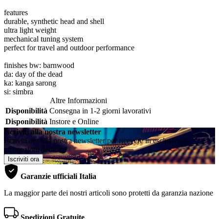
features
durable, synthetic head and shell
ultra light weight
mechanical tuning system
perfect for travel and outdoor performance
finishes bw: barnwood
da: day of the dead
ka: kanga sarong
si: simbra
Altre Informazioni
Disponibilità
Consegna in 1-2 giorni lavorativi
Disponibilità
Instore e Online
Iscriviti alla nostra newsletter
Iscriviti ora alla nostra newsletter per ricevere in esclusiva le
promozioni dedicate
Iscriviti ora
Garanzie ufficiali Italia
La maggior parte dei nostri articoli sono protetti da garanzia nazione
Spedizioni Gratuite