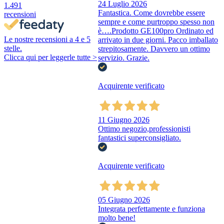
24 Luglio 2026
1.491
Fantastica. Come dovrebbe essere
recensioni
sempre e come purtroppo spesso non
è….Prodotto GE100pro Ordinato ed
Le nostre recensioni a 4 e 5
arrivato in due giorni. Pacco imballato
stelle.
strepitosamente. Davvero un ottimo
Clicca qui per leggerle tutte >
servizio. Grazie.
Acquirente verificato
11 Giugno 2026
Ottimo negozio,professionisti
fantastici superconsigliato.
Acquirente verificato
05 Giugno 2026
Integrata perfettamente e funziona
molto bene!