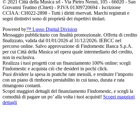
© 2021 Città della Musica srl - Via Pietro Nenni, 105 - 66020 - San
Giovanni Teatino (Chieti) - P.IVA 01309720694 - Iscrizione
CCIAA: CH022-2898 - Tutti i diritti riservati. Marchi registrati e
segni distintivi sono di proprietà dei rispettivi titolari.
Powered by
™ Lusso Digital Division
Messaggio pubblicitario con finalità promozionale. Offerta di credito
finalizzato, valida dal 01/01/2026 al 31/12/2026. IEBCC nel
percorso online. Salvo approvazione di Findomestic Banca S.p.A.
per cui Città della Musica srl opera quale intermediario del credito,
non in esclusiva.
Realizza i tuoi progetti con un finanziamento 100% online: scegli
Findomestic e acquista ciò che desideri in pochi click.
Puoi dividere la spesa in pratiche rate mensili, e restituire l’importo
con un piano di rimborso prestabilito in cui tasso, durata e rata
rimangono costanti.
Scopri maggiori dettagli del finanziamento Findomestic, e scegli la
comodità di pagare un po’ alla volta i tuoi acquisti!
Scopri maggiori
dettagli