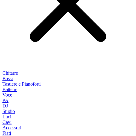
Chitarre
Bassi
Tastiere e Pianoforti
Batterie
Voce
PA
DJ
Studio
Luci
Cavi
Accessori
Fiati