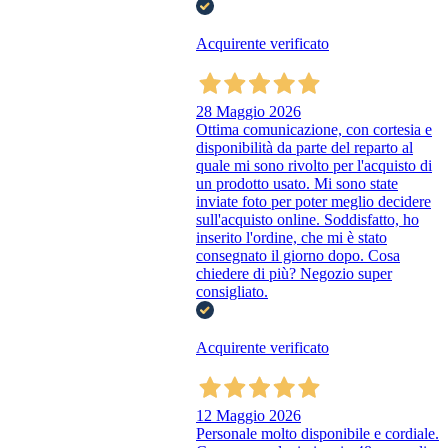
Acquirente verificato
28 Maggio 2026
Ottima comunicazione, con cortesia e
disponibilità da parte del reparto al
quale mi sono rivolto per l'acquisto di
un prodotto usato. Mi sono state
inviate foto per poter meglio decidere
sull'acquisto online. Soddisfatto, ho
inserito l'ordine, che mi è stato
consegnato il giorno dopo. Cosa
chiedere di più? Negozio super
consigliato.
Acquirente verificato
12 Maggio 2026
Personale molto disponibile e cordiale.