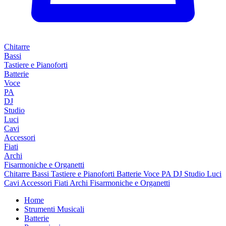
Chitarre
Bassi
Tastiere e Pianoforti
Batterie
Voce
PA
DJ
Studio
Luci
Cavi
Accessori
Fiati
Archi
Fisarmoniche e Organetti
Chitarre
Bassi
Tastiere e Pianoforti
Batterie
Voce
PA
DJ
Studio
Luci
Cavi
Accessori
Fiati
Archi
Fisarmoniche e Organetti
Home
Strumenti Musicali
Batterie