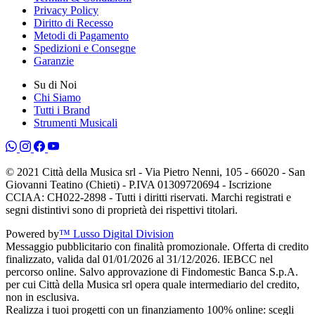
Privacy Policy
Diritto di Recesso
Metodi di Pagamento
Spedizioni e Consegne
Garanzie
Su di Noi
Chi Siamo
Tutti i Brand
Strumenti Musicali
© 2021 Città della Musica srl - Via Pietro Nenni, 105 - 66020 - San
Giovanni Teatino (Chieti) - P.IVA 01309720694 - Iscrizione
CCIAA: CH022-2898 - Tutti i diritti riservati. Marchi registrati e
segni distintivi sono di proprietà dei rispettivi titolari.
Powered by
™ Lusso Digital Division
Messaggio pubblicitario con finalità promozionale. Offerta di credito
finalizzato, valida dal 01/01/2026 al 31/12/2026. IEBCC nel
percorso online. Salvo approvazione di Findomestic Banca S.p.A.
per cui Città della Musica srl opera quale intermediario del credito,
non in esclusiva.
Realizza i tuoi progetti con un finanziamento 100% online: scegli