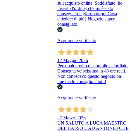
sull'acquisto online. Soddisfatto, ho
inserito l'ordine, che mi è stato
consegnato il giorno dopo. Cosa
chiedere di più? Negozio super
consigliato.
Acquirente verificato
12 Maggio 2026
Personale molto disponibile e cordiale.
Consegna velocissima in 48 ore reali.
Non conoscevo questo negozio on-
line ma lo consiglio a tutti!
Acquirente verificato
27 Marzo 2026
UN SALUTO A LUCA MAESTRO
DEL BASSO E AD ANTONIO CHE