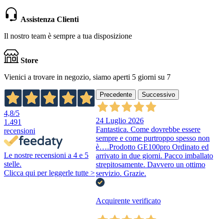
Assistenza Clienti
Il nostro team è sempre a tua disposizione
Store
Vienici a trovare in negozio, siamo aperti 5 giorni su 7
Precedente
Successivo
4,8
/5
24 Luglio 2026
1.491
Fantastica. Come dovrebbe essere
recensioni
sempre e come purtroppo spesso non
è….Prodotto GE100pro Ordinato ed
Le nostre recensioni a 4 e 5
arrivato in due giorni. Pacco imballato
stelle.
strepitosamente. Davvero un ottimo
Clicca qui per leggerle tutte >
servizio. Grazie.
Acquirente verificato