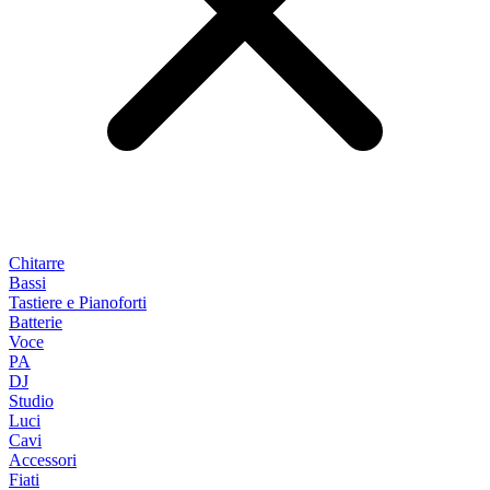
Chitarre
Bassi
Tastiere e Pianoforti
Batterie
Voce
PA
DJ
Studio
Luci
Cavi
Accessori
Fiati