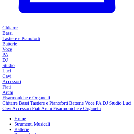
Chitarre
Bassi
Tastiere e Pianoforti
Batterie
Voce
PA
DJ
Studio
Luci
Cavi
Accessori
Fiati
Archi
Fisarmoniche e Organetti
Chitarre
Bassi
Tastiere e Pianoforti
Batterie
Voce
PA
DJ
Studio
Luci
Cavi
Accessori
Fiati
Archi
Fisarmoniche e Organetti
Home
Strumenti Musicali
Batterie