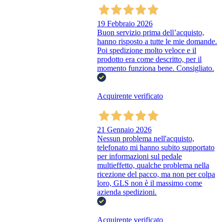
19 Febbraio 2026
Buon servizio prima dell’acquisto,
hanno risposto a tutte le mie domande.
Poi spedizione molto veloce e il
prodotto era come descritto, per il
momento funziona bene. Consigliato.
Acquirente verificato
21 Gennaio 2026
Nessun problema nell'acquisto,
telefonato mi hanno subito supportato
per informazioni sul pedale
multieffetto, qualche problema nella
ricezione del pacco, ma non per colpa
loro, GLS non è il massimo come
azienda spedizioni.
Acquirente verificato