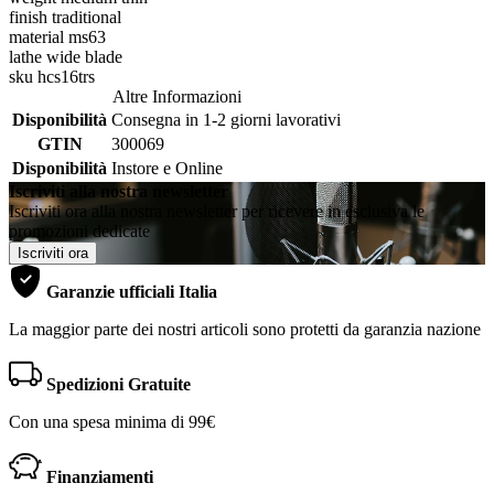
finish traditional
material ms63
lathe wide blade
sku hcs16trs
Altre Informazioni
Disponibilità
Consegna in 1-2 giorni lavorativi
GTIN
300069
Disponibilità
Instore e Online
Iscriviti alla nostra newsletter
Iscriviti ora alla nostra newsletter per ricevere in esclusiva le
promozioni dedicate
Iscriviti ora
Garanzie ufficiali Italia
La maggior parte dei nostri articoli sono protetti da garanzia nazione
Spedizioni Gratuite
Con una spesa minima di 99€
Finanziamenti