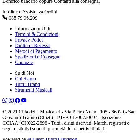
Bonifico bancario oppure Contanti alla consegna.
Infoline e Assistenza Ordini
085.79.96.209
Informazioni Utili
Termini & Condizioni
Privacy Policy
Diritto di Recesso
Metodi di Pagamento
Spedizioni e Consegne
Garanzie
Su di Noi
Chi Siamo
Tutti i Brand
Strumenti Musicali
© 2021 Città della Musica srl - Via Pietro Nenni, 105 - 66020 - San
Giovanni Teatino (Chieti) - P.IVA 01309720694 - Iscrizione
CCIAA: CH022-2898 - Tutti i diritti riservati. Marchi registrati e
segni distintivi sono di proprietà dei rispettivi titolari.
Powered by
™ Lusso Digital Division