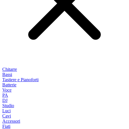
Chitarre
Bassi
Tastiere e Pianoforti
Batterie
Voce
PA
DJ
Studio
Luci
Cavi
Accessori
Fiati