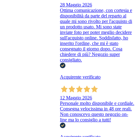
28 Maggio 2026
Ottima comunicazione, con cortesia e
disponibilità da parte del reparto al
quale mi sono rivolto per l'acquisto di
un prodotto usato. Mi sono state
inviate foto per poter meglio decidere
sull'acquisto online. Soddisfatto, ho
inserito l'ordine, che mi è stato
consegnato il giorno dopo. Cosa
chiedere di più? Negozio super
consigliato.
Acquirente verificato
12 Maggio 2026
Personale molto disponibile e cordiale.
Consegna velocissima in 48 ore reali.
Non conoscevo questo negozio on-
line ma lo consiglio a tutti!
Acquirente verificato