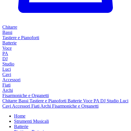
Chitarre
Bassi
Tastiere e Pianoforti
Batterie
Voce
PA
DJ
Studio
Luci
Cavi
Accessori
Fiati
Archi
Fisarmoniche e Organetti
Chitarre
Bassi
Tastiere e Pianoforti
Batterie
Voce
PA
DJ
Studio
Luci
Cavi
Accessori
Fiati
Archi
Fisarmoniche e Organetti
Home
Strumenti Musicali
Batterie