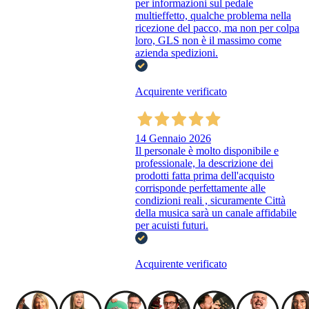
per informazioni sul pedale
multieffetto, qualche problema nella
ricezione del pacco, ma non per colpa
loro, GLS non è il massimo come
azienda spedizioni.
Acquirente verificato
14 Gennaio 2026
Il personale è molto disponibile e
professionale, la descrizione dei
prodotti fatta prima dell'acquisto
corrisponde perfettamente alle
condizioni reali , sicuramente Città
della musica sarà un canale affidabile
per acuisti futuri.
Acquirente verificato