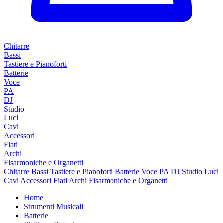
Chitarre
Bassi
Tastiere e Pianoforti
Batterie
Voce
PA
DJ
Studio
Luci
Cavi
Accessori
Fiati
Archi
Fisarmoniche e Organetti
Chitarre
Bassi
Tastiere e Pianoforti
Batterie
Voce
PA
DJ
Studio
Luci
Cavi
Accessori
Fiati
Archi
Fisarmoniche e Organetti
Home
Strumenti Musicali
Batterie