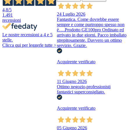
4,8
/5
24 Luglio 2026
1.491
Fantastica. Come dovrebbe essere
recensioni
sempre e come purtroppo spesso non
è….Prodotto GE100pro Ordinato ed
Le nostre recensioni a 4 e 5
arrivato in due giorni. Pacco imballato
stelle.
strepitosamente. Davvero un ottimo
Clicca qui per leggerle tutte >
servizio. Grazie.
Acquirente verificato
11 Giugno 2026
Ottimo negozio,professionisti
fantastici superconsigliato.
Acquirente verificato
05 Giugno 2026