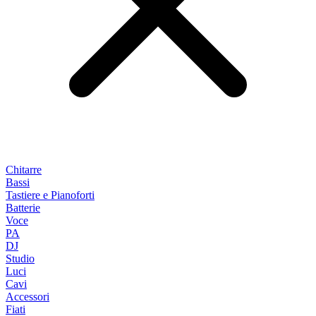
Chitarre
Bassi
Tastiere e Pianoforti
Batterie
Voce
PA
DJ
Studio
Luci
Cavi
Accessori
Fiati