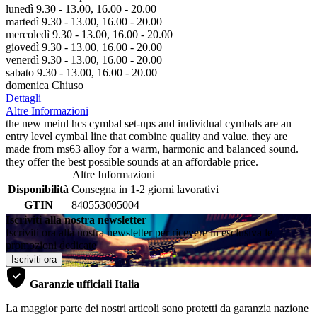
lunedì 9.30 - 13.00, 16.00 - 20.00
martedì 9.30 - 13.00, 16.00 - 20.00
mercoledì 9.30 - 13.00, 16.00 - 20.00
giovedì 9.30 - 13.00, 16.00 - 20.00
venerdì 9.30 - 13.00, 16.00 - 20.00
sabato 9.30 - 13.00, 16.00 - 20.00
domenica Chiuso
Dettagli
Altre Informazioni
the new meinl hcs cymbal set-ups and individual cymbals are an
entry level cymbal line that combine quality and value. they are
made from ms63 alloy for a warm, harmonic and balanced sound.
they offer the best possible sounds at an affordable price.
Altre Informazioni
Disponibilità
Consegna in 1-2 giorni lavorativi
GTIN
840553005004
Iscriviti alla nostra newsletter
Iscriviti ora alla nostra newsletter per ricevere in esclusiva le
promozioni dedicate
Iscriviti ora
Garanzie ufficiali Italia
La maggior parte dei nostri articoli sono protetti da garanzia nazione