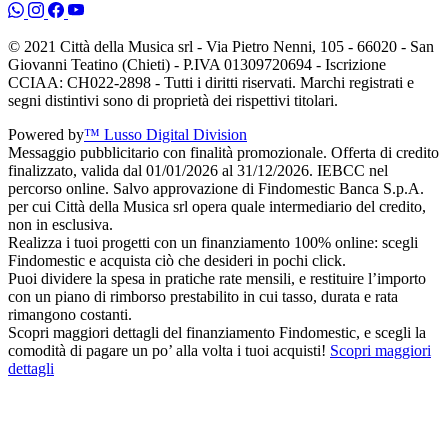
© 2021 Città della Musica srl - Via Pietro Nenni, 105 - 66020 - San
Giovanni Teatino (Chieti) - P.IVA 01309720694 - Iscrizione
CCIAA: CH022-2898 - Tutti i diritti riservati. Marchi registrati e
segni distintivi sono di proprietà dei rispettivi titolari.
Powered by
™ Lusso Digital Division
Messaggio pubblicitario con finalità promozionale. Offerta di credito
finalizzato, valida dal 01/01/2026 al 31/12/2026. IEBCC nel
percorso online. Salvo approvazione di Findomestic Banca S.p.A.
per cui Città della Musica srl opera quale intermediario del credito,
non in esclusiva.
Realizza i tuoi progetti con un finanziamento 100% online: scegli
Findomestic e acquista ciò che desideri in pochi click.
Puoi dividere la spesa in pratiche rate mensili, e restituire l’importo
con un piano di rimborso prestabilito in cui tasso, durata e rata
rimangono costanti.
Scopri maggiori dettagli del finanziamento Findomestic, e scegli la
comodità di pagare un po’ alla volta i tuoi acquisti!
Scopri maggiori
dettagli