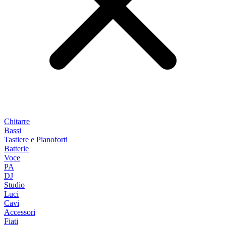
Chitarre
Bassi
Tastiere e Pianoforti
Batterie
Voce
PA
DJ
Studio
Luci
Cavi
Accessori
Fiati