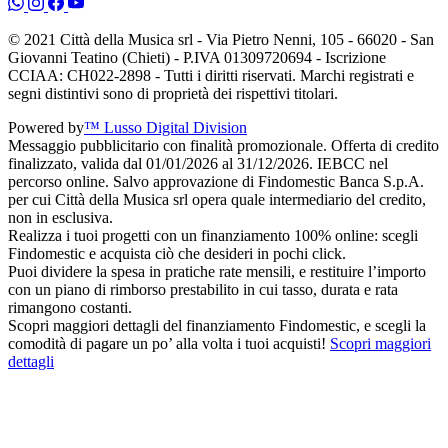
© 2021 Città della Musica srl - Via Pietro Nenni, 105 - 66020 - San
Giovanni Teatino (Chieti) - P.IVA 01309720694 - Iscrizione
CCIAA: CH022-2898 - Tutti i diritti riservati. Marchi registrati e
segni distintivi sono di proprietà dei rispettivi titolari.
Powered by
™ Lusso Digital Division
Messaggio pubblicitario con finalità promozionale. Offerta di credito
finalizzato, valida dal 01/01/2026 al 31/12/2026. IEBCC nel
percorso online. Salvo approvazione di Findomestic Banca S.p.A.
per cui Città della Musica srl opera quale intermediario del credito,
non in esclusiva.
Realizza i tuoi progetti con un finanziamento 100% online: scegli
Findomestic e acquista ciò che desideri in pochi click.
Puoi dividere la spesa in pratiche rate mensili, e restituire l’importo
con un piano di rimborso prestabilito in cui tasso, durata e rata
rimangono costanti.
Scopri maggiori dettagli del finanziamento Findomestic, e scegli la
comodità di pagare un po’ alla volta i tuoi acquisti!
Scopri maggiori
dettagli