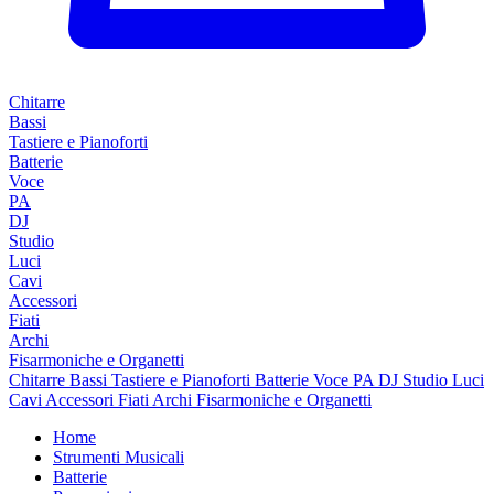
Chitarre
Bassi
Tastiere e Pianoforti
Batterie
Voce
PA
DJ
Studio
Luci
Cavi
Accessori
Fiati
Archi
Fisarmoniche e Organetti
Chitarre
Bassi
Tastiere e Pianoforti
Batterie
Voce
PA
DJ
Studio
Luci
Cavi
Accessori
Fiati
Archi
Fisarmoniche e Organetti
Home
Strumenti Musicali
Batterie