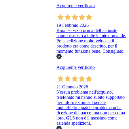
Acquirente verificato
19 Febbraio 2026
Buon servizio prima dell’acquisto,
hanno risposto a tutte le mie domande.
Poi spedizione molto veloce e il
prodotto era come descritto, per il
momento funziona bene. Consigliato.
Acquirente verificato
21 Gennaio 2026
Nessun problema nell'acquisto,
telefonato mi hanno subito supportato
per informazioni sul pedale
multieffetto, qualche problema nella
ricezione del pacco, ma non per colpa
loro, GLS non è il massimo come
azienda spedizioni.