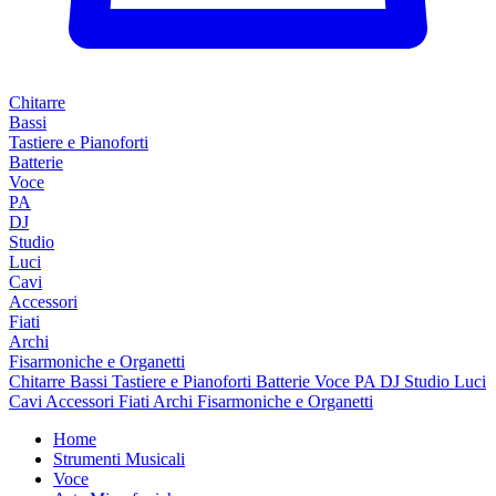
Chitarre
Bassi
Tastiere e Pianoforti
Batterie
Voce
PA
DJ
Studio
Luci
Cavi
Accessori
Fiati
Archi
Fisarmoniche e Organetti
Chitarre
Bassi
Tastiere e Pianoforti
Batterie
Voce
PA
DJ
Studio
Luci
Cavi
Accessori
Fiati
Archi
Fisarmoniche e Organetti
Home
Strumenti Musicali
Voce