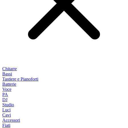
Chitarre
Bassi
Tastiere e Pianoforti
Batterie
Voce
PA
DJ
Studio
Luci
Cavi
Accessori
Fiati