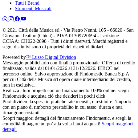
Tutti i Brand
Strumenti Musicali
© 2021 Città della Musica srl - Via Pietro Nenni, 105 - 66020 - San
Giovanni Teatino (Chieti) - P.IVA 01309720694 - Iscrizione
CCIAA: CH022-2898 - Tutti i diritti riservati. Marchi registrati e
segni distintivi sono di proprietà dei rispettivi titolari.
Powered by
™ Lusso Digital Division
Messaggio pubblicitario con finalità promozionale. Offerta di credito
finalizzato, valida dal 01/01/2026 al 31/12/2026. IEBCC nel
percorso online. Salvo approvazione di Findomestic Banca S.p.A.
per cui Città della Musica srl opera quale intermediario del credito,
non in esclusiva.
Realizza i tuoi progetti con un finanziamento 100% online: scegli
Findomestic e acquista ciò che desideri in pochi click.
Puoi dividere la spesa in pratiche rate mensili, e restituire l’importo
con un piano di rimborso prestabilito in cui tasso, durata e rata
rimangono costanti.
Scopri maggiori dettagli del finanziamento Findomestic, e scegli la
comodità di pagare un po’ alla volta i tuoi acquisti!
Scopri maggiori
dettagli