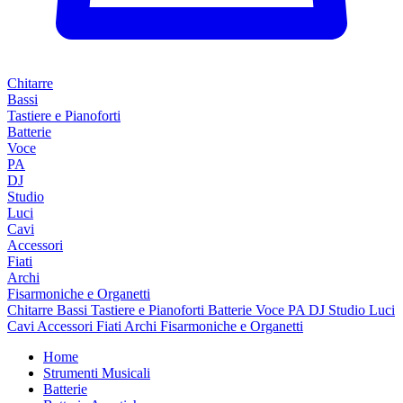
Chitarre
Bassi
Tastiere e Pianoforti
Batterie
Voce
PA
DJ
Studio
Luci
Cavi
Accessori
Fiati
Archi
Fisarmoniche e Organetti
Chitarre
Bassi
Tastiere e Pianoforti
Batterie
Voce
PA
DJ
Studio
Luci
Cavi
Accessori
Fiati
Archi
Fisarmoniche e Organetti
Home
Strumenti Musicali
Batterie