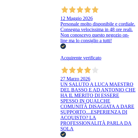
12 Maggio 2026
Personale molto disponibile e cordiale.
Consegna velocissima in 48 ore reali.
Non conoscevo questo negozio on-
line ma lo consiglio a tutti!
Acquirente verificato
27 Marzo 2026
UN SALUTO A LUCA MAESTRO
DEL BASSO E AD ANTONIO CHE
HA IL MERITO DI ESSERE
SPESSO IN QUALCHE
COMUNITÀ DISAGIATA A DARE
SUPPORTO....ESPERIENZA DI
ACQUISTO? LA
PROFESSIONALITÀ PARLA DA
SOLA