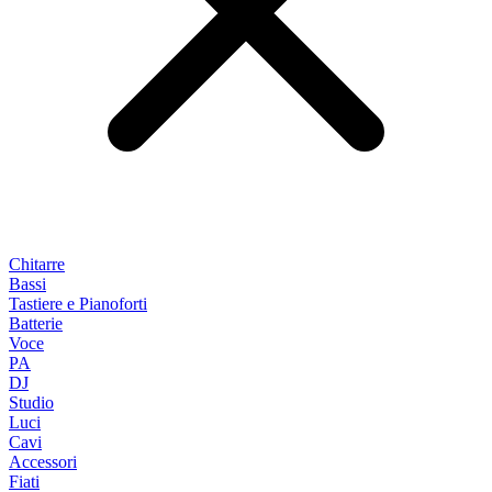
Chitarre
Bassi
Tastiere e Pianoforti
Batterie
Voce
PA
DJ
Studio
Luci
Cavi
Accessori
Fiati