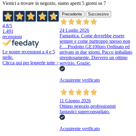
Vienici a trovare in negozio, siamo aperti 5 giorni su 7
Precedente
Successivo
4,8
/5
24 Luglio 2026
1.491
Fantastica. Come dovrebbe essere
recensioni
sempre e come purtroppo spesso non
è….Prodotto GE100pro Ordinato ed
Le nostre recensioni a 4 e 5
arrivato in due giorni. Pacco imballato
stelle.
strepitosamente. Davvero un ottimo
Clicca qui per leggerle tutte >
servizio. Grazie.
Acquirente verificato
11 Giugno 2026
Ottimo negozio,professionisti
fantastici superconsigliato.
Acquirente verificato