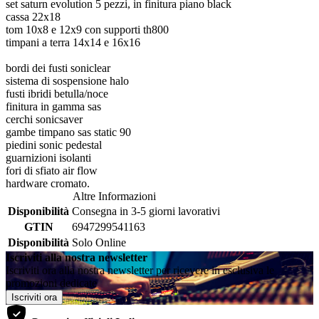
set saturn evolution 5 pezzi, in finitura piano black
cassa 22x18
tom 10x8 e 12x9 con supporti th800
timpani a terra 14x14 e 16x16
bordi dei fusti soniclear
sistema di sospensione halo
fusti ibridi betulla/noce
finitura in gamma sas
cerchi sonicsaver
gambe timpano sas static 90
piedini sonic pedestal
guarnizioni isolanti
fori di sfiato air flow
hardware cromato.
Altre Informazioni
Disponibilità
Consegna in 3-5 giorni lavorativi
GTIN
6947299541163
Disponibilità
Solo Online
Iscriviti alla nostra newsletter
Iscriviti ora alla nostra newsletter per ricevere in esclusiva le
promozioni dedicate
Iscriviti ora