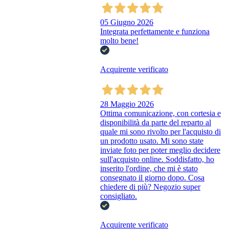
05 Giugno 2026
Integrata perfettamente e funziona
molto bene!
Acquirente verificato
28 Maggio 2026
Ottima comunicazione, con cortesia e
disponibilità da parte del reparto al
quale mi sono rivolto per l'acquisto di
un prodotto usato. Mi sono state
inviate foto per poter meglio decidere
sull'acquisto online. Soddisfatto, ho
inserito l'ordine, che mi è stato
consegnato il giorno dopo. Cosa
chiedere di più? Negozio super
consigliato.
Acquirente verificato