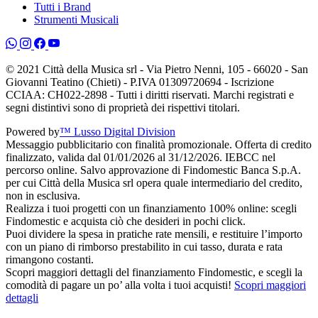
Tutti i Brand
Strumenti Musicali
© 2021 Città della Musica srl - Via Pietro Nenni, 105 - 66020 - San
Giovanni Teatino (Chieti) - P.IVA 01309720694 - Iscrizione
CCIAA: CH022-2898 - Tutti i diritti riservati. Marchi registrati e
segni distintivi sono di proprietà dei rispettivi titolari.
Powered by
™ Lusso Digital Division
Messaggio pubblicitario con finalità promozionale. Offerta di credito
finalizzato, valida dal 01/01/2026 al 31/12/2026. IEBCC nel
percorso online. Salvo approvazione di Findomestic Banca S.p.A.
per cui Città della Musica srl opera quale intermediario del credito,
non in esclusiva.
Realizza i tuoi progetti con un finanziamento 100% online: scegli
Findomestic e acquista ciò che desideri in pochi click.
Puoi dividere la spesa in pratiche rate mensili, e restituire l’importo
con un piano di rimborso prestabilito in cui tasso, durata e rata
rimangono costanti.
Scopri maggiori dettagli del finanziamento Findomestic, e scegli la
comodità di pagare un po’ alla volta i tuoi acquisti!
Scopri maggiori
dettagli