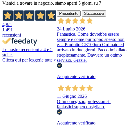
Vienici a trovare in negozio, siamo aperti 5 giorni su 7
Precedente
Successivo
4,8
/5
24 Luglio 2026
1.491
Fantastica. Come dovrebbe essere
recensioni
sempre e come purtroppo spesso non
è….Prodotto GE100pro Ordinato ed
Le nostre recensioni a 4 e 5
arrivato in due giorni. Pacco imballato
stelle.
strepitosamente. Davvero un ottimo
Clicca qui per leggerle tutte >
servizio. Grazie.
Acquirente verificato
11 Giugno 2026
Ottimo negozio,professionisti
fantastici superconsigliato.
Acquirente verificato