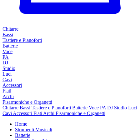
Chitarre
Bassi
Tastiere e Pianoforti
Batterie
Voce
PA
DJ
Studio
Luci
Cavi
Accessori
Fiati
Archi
Fisarmoniche e Organetti
Chitarre
Bassi
Tastiere e Pianoforti
Batterie
Voce
PA
DJ
Studio
Luci
Cavi
Accessori
Fiati
Archi
Fisarmoniche e Organetti
Home
Strumenti Musicali
Batterie