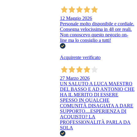
12 Maggio 2026
Personale molto disponibile e cordiale.
Consegna velocissima in 48 ore reali.
Non conoscevo questo negozio on-
line ma lo consiglio a tutti!
Acquirente verificato
27 Marzo 2026
UN SALUTO A LUCA MAESTRO
DEL BASSO E AD ANTONIO CHE
HA IL MERITO DI ESSERE
SPESSO IN QUALCHE
COMUNITÀ DISAGIATA A DARE
SUPPORTO....ESPERIENZA DI
ACQUISTO? LA
PROFESSIONALITÀ PARLA DA
SOLA