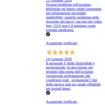
21 Gennaio 2026
Nessun problema nell'acquisto,
telefonato mi hanno subito supportato
per informazioni sul pedale
multieffetto, qualche problema nella
ricezione del pacco, ma non per colpa
loro, GLS non è il massimo come
azienda spedizioni.
Acquirente verificato
14 Gennaio 2026
Il personale è molto disponibile e
professionale, la descrizione dei
prodotti fatta prima dell'acquisto
corrisponde perfettamente alle
condizioni reali , sicuramente Città
della musica sarà un canale affidabile
per acuisti futuri.
Acquirente verificato