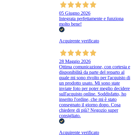
05 Giugno 2026
Integrata perfettamente e funziona
molto bene!
Acquirente verificato
28 Maggio 2026
Ottima comunicazione, con cortesia e
disponibilità da parte del reparto al
quale mi sono rivolto per l'acquisto di
un prodotto usato. Mi sono state
inviate foto per poter meglio decidere
sull'acquisto online. Soddisfatto, ho
inserito l'ordine, che mi è stato
consegnato il giorno dopo. Cosa
chiedere di più? Negozio super
consigliato.
Acquirente verificato