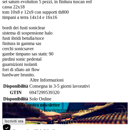
set saturn evolution 5 pezzi, in finitura tuscan red
cassa 22x18
tom 10x8 e 12x9 con supporti th800
timpani a terra 14x14 e 16x16
bordi dei fusti soniclear
sistema di sospensione halo
fusti ibridi betulla/noce
finitura in gamma sas
cerchi sonicsaver
gambe timpano sas static 90
piedini sonic pedestal
guarnizioni isolanti
fori di sfiato air flow
hardware brunito.
Altre Informazioni
Disponibilità
Consegna in 3-5 giorni lavorativi
GTIN
6947299539320
Disponibilità
Solo Online
Iscriviti alla nostra newsletter
Iscriviti ora alla nostra newsletter per ricevere in esclusiva le
promozioni dedicate
Iscriviti ora