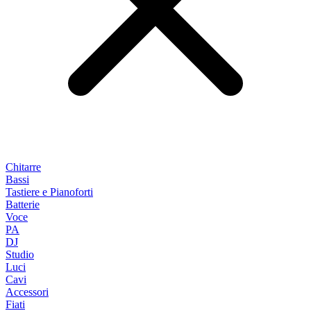
Chitarre
Bassi
Tastiere e Pianoforti
Batterie
Voce
PA
DJ
Studio
Luci
Cavi
Accessori
Fiati