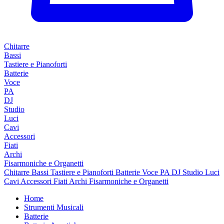
Chitarre
Bassi
Tastiere e Pianoforti
Batterie
Voce
PA
DJ
Studio
Luci
Cavi
Accessori
Fiati
Archi
Fisarmoniche e Organetti
Chitarre
Bassi
Tastiere e Pianoforti
Batterie
Voce
PA
DJ
Studio
Luci
Cavi
Accessori
Fiati
Archi
Fisarmoniche e Organetti
Home
Strumenti Musicali
Batterie