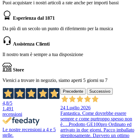
Puoi acquistare i nostri articoli a rate anche per importi bassi
Esperienza dal 1871
Da più di un secolo un punto di riferimento per la musica
Assistenza Clienti
Il nostro team è sempre a tua disposizione
Store
Vienici a trovare in negozio, siamo aperti 5 giorni su 7
Precedente
Successivo
4,8
/5
24 Luglio 2026
1.491
Fantastica. Come dovrebbe essere
recensioni
sempre e come purtroppo spesso non
è….Prodotto GE100pro Ordinato ed
Le nostre recensioni a 4 e 5
arrivato in due giorni. Pacco imballato
stelle.
strepitosamente. Davvero un ottimo