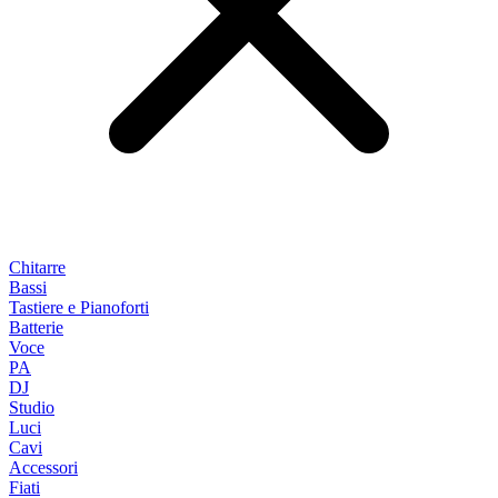
Chitarre
Bassi
Tastiere e Pianoforti
Batterie
Voce
PA
DJ
Studio
Luci
Cavi
Accessori
Fiati