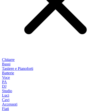
Chitarre
Bassi
Tastiere e Pianoforti
Batterie
Voce
PA
DJ
Studio
Luci
Cavi
Accessori
Fiati