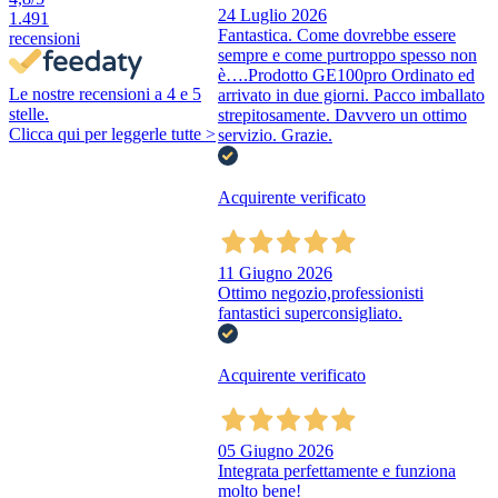
24 Luglio 2026
1.491
Fantastica. Come dovrebbe essere
recensioni
sempre e come purtroppo spesso non
è….Prodotto GE100pro Ordinato ed
Le nostre recensioni a 4 e 5
arrivato in due giorni. Pacco imballato
stelle.
strepitosamente. Davvero un ottimo
Clicca qui per leggerle tutte >
servizio. Grazie.
Acquirente verificato
11 Giugno 2026
Ottimo negozio,professionisti
fantastici superconsigliato.
Acquirente verificato
05 Giugno 2026
Integrata perfettamente e funziona
molto bene!