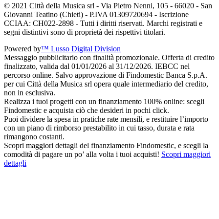
© 2021 Città della Musica srl - Via Pietro Nenni, 105 - 66020 - San
Giovanni Teatino (Chieti) - P.IVA 01309720694 - Iscrizione
CCIAA: CH022-2898 - Tutti i diritti riservati. Marchi registrati e
segni distintivi sono di proprietà dei rispettivi titolari.
Powered by
™ Lusso Digital Division
Messaggio pubblicitario con finalità promozionale. Offerta di credito
finalizzato, valida dal 01/01/2026 al 31/12/2026. IEBCC nel
percorso online. Salvo approvazione di Findomestic Banca S.p.A.
per cui Città della Musica srl opera quale intermediario del credito,
non in esclusiva.
Realizza i tuoi progetti con un finanziamento 100% online: scegli
Findomestic e acquista ciò che desideri in pochi click.
Puoi dividere la spesa in pratiche rate mensili, e restituire l’importo
con un piano di rimborso prestabilito in cui tasso, durata e rata
rimangono costanti.
Scopri maggiori dettagli del finanziamento Findomestic, e scegli la
comodità di pagare un po’ alla volta i tuoi acquisti!
Scopri maggiori
dettagli