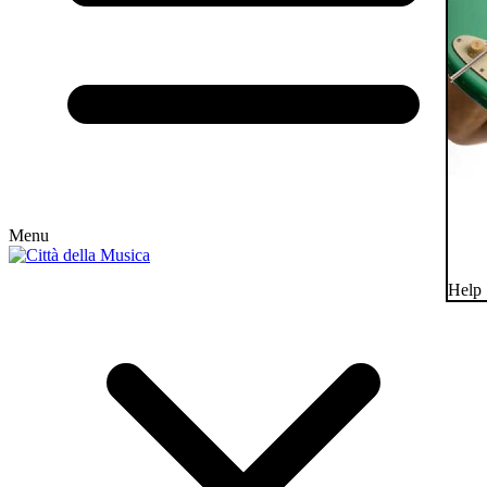
Menu
Help