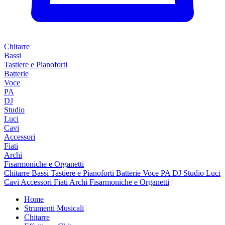
Chitarre
Bassi
Tastiere e Pianoforti
Batterie
Voce
PA
DJ
Studio
Luci
Cavi
Accessori
Fiati
Archi
Fisarmoniche e Organetti
Chitarre
Bassi
Tastiere e Pianoforti
Batterie
Voce
PA
DJ
Studio
Luci
Cavi
Accessori
Fiati
Archi
Fisarmoniche e Organetti
Home
Strumenti Musicali
Chitarre