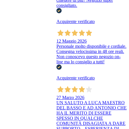
chiedere di più? Negozio super
consigliato.
Acquirente verificato
12 Maggio 2026
Personale molto disponibile e cordiale.
Consegna velocissima in 48 ore reali.
Non conoscevo questo negozio on-
line ma lo consiglio a tutti!
Acquirente verificato
27 Marzo 2026
UN SALUTO A LUCA MAESTRO
DEL BASSO E AD ANTONIO CHE
HA IL MERITO DI ESSERE
SPESSO IN QUALCHE
COMUNITÀ DISAGIATA A DARE
SUPPORTO....ESPERIENZA DI