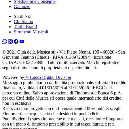
Spedizioni e Consegne
Garanzie
Su di Noi
Chi Siamo
Tutti i Brand
Strumenti Musicali
© 2021 Città della Musica srl - Via Pietro Nenni, 105 - 66020 - San
Giovanni Teatino (Chieti) - P.IVA 01309720694 - Iscrizione
CCIAA: CH022-2898 - Tutti i diritti riservati. Marchi registrati e
segni distintivi sono di proprietà dei rispettivi titolari.
Powered by
™ Lusso Digital Division
Messaggio pubblicitario con finalità promozionale. Offerta di credito
finalizzato, valida dal 01/01/2026 al 31/12/2026. IEBCC nel
percorso online. Salvo approvazione di Findomestic Banca S.p.A.
per cui Città della Musica srl opera quale intermediario del credito,
non in esclusiva.
Realizza i tuoi progetti con un finanziamento 100% online: scegli
Findomestic e acquista ciò che desideri in pochi click.
Puoi dividere la spesa in pratiche rate mensili, e restituire l’importo
con un piano di rimborso prestabilito in cui tasso, durata e rata