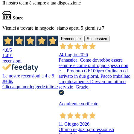
Il nostro team è sempre a tua disposizione
Store
Vienici a trovare in negozio, siamo aperti 5 giorni su 7
Precedente
Successivo
4,8
/5
24 Luglio 2026
1.491
Fantastica. Come dovrebbe essere
recensioni
sempre e come purtroppo spesso non
è….Prodotto GE100pro Ordinato ed
Le nostre recensioni a 4 e 5
arrivato in due giorni. Pacco imballato
stelle.
strepitosamente. Davvero un ottimo
Clicca qui per leggerle tutte >
servizio. Grazie.
Acquirente verificato
11 Giugno 2026
Ottimo negozio,professionisti