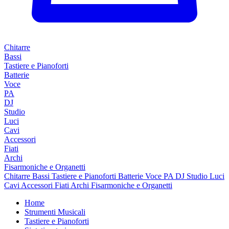
Chitarre
Bassi
Tastiere e Pianoforti
Batterie
Voce
PA
DJ
Studio
Luci
Cavi
Accessori
Fiati
Archi
Fisarmoniche e Organetti
Chitarre
Bassi
Tastiere e Pianoforti
Batterie
Voce
PA
DJ
Studio
Luci
Cavi
Accessori
Fiati
Archi
Fisarmoniche e Organetti
Home
Strumenti Musicali
Tastiere e Pianoforti