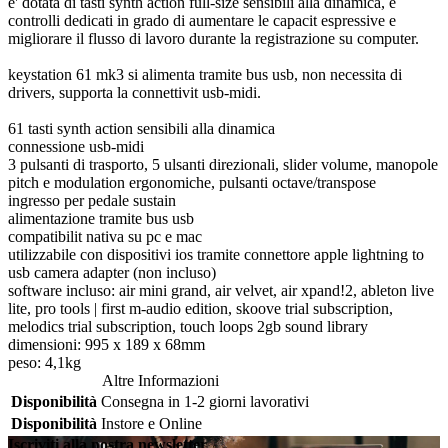
e' dotata di tasti synth action full-size sensibili alla dinamica, e
controlli dedicati in grado di aumentare le capacit espressive e
migliorare il flusso di lavoro durante la registrazione su computer.
keystation 61 mk3 si alimenta tramite bus usb, non necessita di
drivers, supporta la connettivit usb-midi.
61 tasti synth action sensibili alla dinamica
connessione usb-midi
3 pulsanti di trasporto, 5 ulsanti direzionali, slider volume, manopole
pitch e modulation ergonomiche, pulsanti octave/transpose
ingresso per pedale sustain
alimentazione tramite bus usb
compatibilit nativa su pc e mac
utilizzabile con dispositivi ios tramite connettore apple lightning to
usb camera adapter (non incluso)
software incluso: air mini grand, air velvet, air xpand!2, ableton live
lite, pro tools | first m-audio edition, skoove trial subscription,
melodics trial subscription, touch loops 2gb sound library
dimensioni: 995 x 189 x 68mm
peso: 4,1kg
Altre Informazioni
Disponibilità
Consegna in 1-2 giorni lavorativi
Disponibilità
Instore e Online
Iscriviti alla nostra newsletter