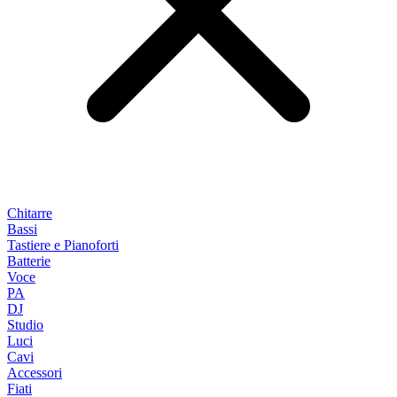
Chitarre
Bassi
Tastiere e Pianoforti
Batterie
Voce
PA
DJ
Studio
Luci
Cavi
Accessori
Fiati