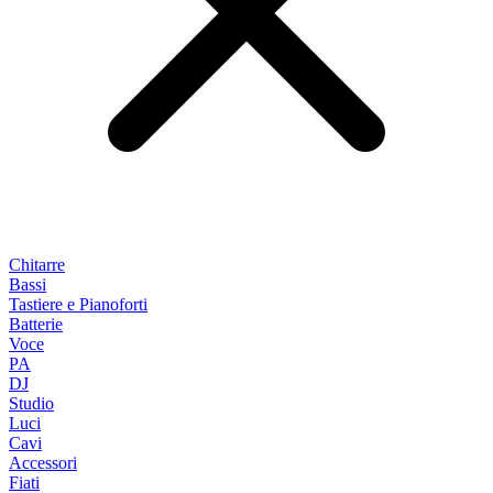
Chitarre
Bassi
Tastiere e Pianoforti
Batterie
Voce
PA
DJ
Studio
Luci
Cavi
Accessori
Fiati