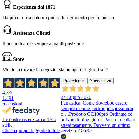
Esperienza dal 1871
Da più di un secolo un punto di riferimento per la musica
Assistenza Clienti
Il nostro team è sempre a tua disposizione
Store
Vienici a trovare in negozio, siamo aperti 5 giorni su 7
Precedente
Successivo
4,8
/5
24 Luglio 2026
1.491
Fantastica. Come dovrebbe essere
recensioni
sempre e come purtroppo spesso non
è….Prodotto GE100pro Ordinato ed
Le nostre recensioni a 4 e 5
arrivato in due giorni. Pacco imballato
stelle.
strepitosamente. Davvero un ottimo
Clicca qui per leggerle tutte >
servizio. Grazie.