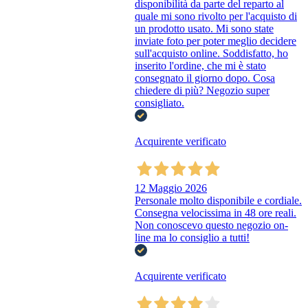
disponibilità da parte del reparto al
quale mi sono rivolto per l'acquisto di
un prodotto usato. Mi sono state
inviate foto per poter meglio decidere
sull'acquisto online. Soddisfatto, ho
inserito l'ordine, che mi è stato
consegnato il giorno dopo. Cosa
chiedere di più? Negozio super
consigliato.
Acquirente verificato
12 Maggio 2026
Personale molto disponibile e cordiale.
Consegna velocissima in 48 ore reali.
Non conoscevo questo negozio on-
line ma lo consiglio a tutti!
Acquirente verificato