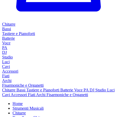
Chitarre
Bassi
Tastiere e Pianoforti
Batterie
Voce
PA
DJ
Studio
Luci
Cavi
Accessori
Fiati
Archi
Fisarmoniche e Organetti
Chitarre
Bassi
Tastiere e Pianoforti
Batterie
Voce
PA
DJ
Studio
Luci
Cavi
Accessori
Fiati
Archi
Fisarmoniche e Organetti
Home
Strumenti Musicali
Chitarre