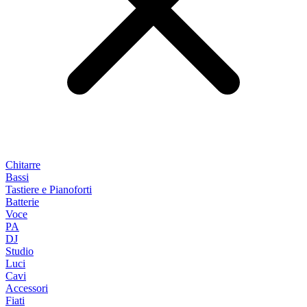
Chitarre
Bassi
Tastiere e Pianoforti
Batterie
Voce
PA
DJ
Studio
Luci
Cavi
Accessori
Fiati