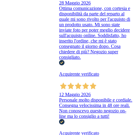
28 Maggio 2026
Ottima comunicazione, con cortesia e
disponibilità da parte del reparto al
quale mi sono rivolto per l'acquisto di
un prodotto usato. Mi sono state
inviate foto per poter meglio decidere
sull'acquisto online. Soddisfatto, ho
inserito l'ordine, che mi è stato
consegnato il giorno dopo. Cosa
chiedere di più? Negozio super
consigliato.
Acquirente verificato
12 Maggio 2026
Personale molto disponibile e cordiale.
Consegna velocissima in 48 ore reali.
Non conoscevo questo negozio on-
line ma lo consiglio a tutti!
Acquirente verificato