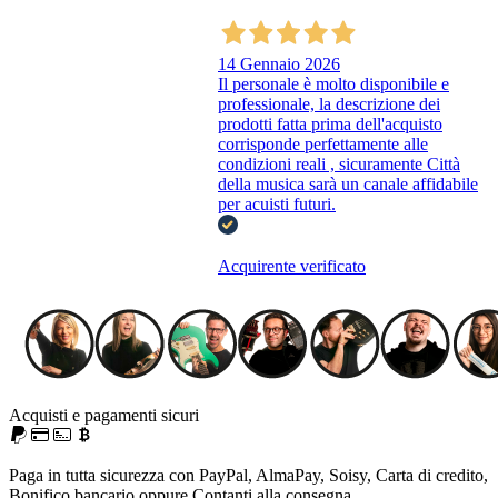
14 Gennaio 2026
Il personale è molto disponibile e
professionale, la descrizione dei
prodotti fatta prima dell'acquisto
corrisponde perfettamente alle
condizioni reali , sicuramente Città
della musica sarà un canale affidabile
per acuisti futuri.
Acquirente verificato
Acquisti e pagamenti sicuri
Paga in tutta sicurezza con PayPal, AlmaPay, Soisy, Carta di credito,
Bonifico bancario oppure Contanti alla consegna.