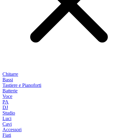
Chitarre
Bassi
Tastiere e Pianoforti
Batterie
Voce
PA
DJ
Studio
Luci
Cavi
Accessori
Fiati