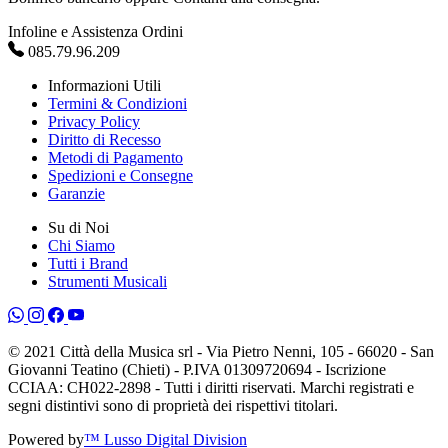
Infoline e Assistenza Ordini
085.79.96.209
Informazioni Utili
Termini & Condizioni
Privacy Policy
Diritto di Recesso
Metodi di Pagamento
Spedizioni e Consegne
Garanzie
Su di Noi
Chi Siamo
Tutti i Brand
Strumenti Musicali
© 2021 Città della Musica srl - Via Pietro Nenni, 105 - 66020 - San
Giovanni Teatino (Chieti) - P.IVA 01309720694 - Iscrizione
CCIAA: CH022-2898 - Tutti i diritti riservati. Marchi registrati e
segni distintivi sono di proprietà dei rispettivi titolari.
Powered by
™ Lusso Digital Division