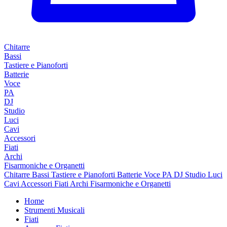
Chitarre
Bassi
Tastiere e Pianoforti
Batterie
Voce
PA
DJ
Studio
Luci
Cavi
Accessori
Fiati
Archi
Fisarmoniche e Organetti
Chitarre
Bassi
Tastiere e Pianoforti
Batterie
Voce
PA
DJ
Studio
Luci
Cavi
Accessori
Fiati
Archi
Fisarmoniche e Organetti
Home
Strumenti Musicali
Fiati