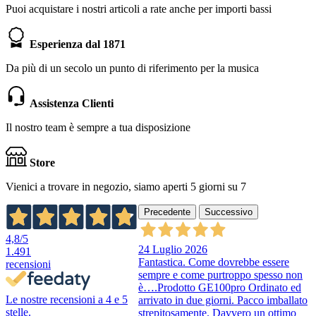
Puoi acquistare i nostri articoli a rate anche per importi bassi
Esperienza dal 1871
Da più di un secolo un punto di riferimento per la musica
Assistenza Clienti
Il nostro team è sempre a tua disposizione
Store
Vienici a trovare in negozio, siamo aperti 5 giorni su 7
Precedente
Successivo
4,8
/5
24 Luglio 2026
1.491
Fantastica. Come dovrebbe essere
recensioni
sempre e come purtroppo spesso non
è….Prodotto GE100pro Ordinato ed
Le nostre recensioni a 4 e 5
arrivato in due giorni. Pacco imballato
stelle.
strepitosamente. Davvero un ottimo