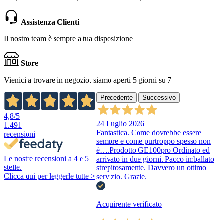
Assistenza Clienti
Il nostro team è sempre a tua disposizione
Store
Vienici a trovare in negozio, siamo aperti 5 giorni su 7
Precedente
Successivo
4,8
/5
24 Luglio 2026
1.491
Fantastica. Come dovrebbe essere
recensioni
sempre e come purtroppo spesso non
è….Prodotto GE100pro Ordinato ed
Le nostre recensioni a 4 e 5
arrivato in due giorni. Pacco imballato
stelle.
strepitosamente. Davvero un ottimo
Clicca qui per leggerle tutte >
servizio. Grazie.
Acquirente verificato