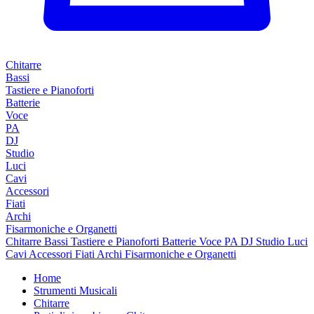
Chitarre
Bassi
Tastiere e Pianoforti
Batterie
Voce
PA
DJ
Studio
Luci
Cavi
Accessori
Fiati
Archi
Fisarmoniche e Organetti
Chitarre
Bassi
Tastiere e Pianoforti
Batterie
Voce
PA
DJ
Studio
Luci
Cavi
Accessori
Fiati
Archi
Fisarmoniche e Organetti
Home
Strumenti Musicali
Chitarre