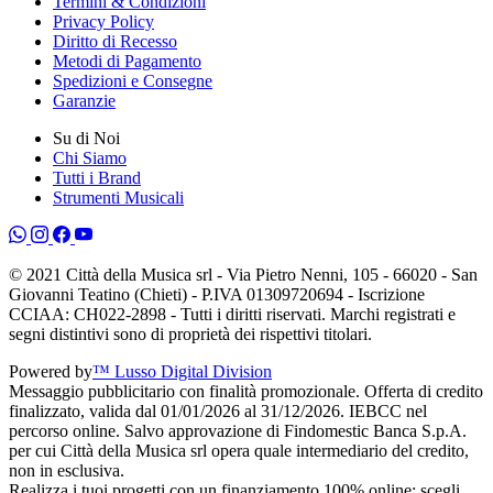
Termini & Condizioni
Privacy Policy
Diritto di Recesso
Metodi di Pagamento
Spedizioni e Consegne
Garanzie
Su di Noi
Chi Siamo
Tutti i Brand
Strumenti Musicali
© 2021 Città della Musica srl - Via Pietro Nenni, 105 - 66020 - San
Giovanni Teatino (Chieti) - P.IVA 01309720694 - Iscrizione
CCIAA: CH022-2898 - Tutti i diritti riservati. Marchi registrati e
segni distintivi sono di proprietà dei rispettivi titolari.
Powered by
™ Lusso Digital Division
Messaggio pubblicitario con finalità promozionale. Offerta di credito
finalizzato, valida dal 01/01/2026 al 31/12/2026. IEBCC nel
percorso online. Salvo approvazione di Findomestic Banca S.p.A.
per cui Città della Musica srl opera quale intermediario del credito,
non in esclusiva.
Realizza i tuoi progetti con un finanziamento 100% online: scegli