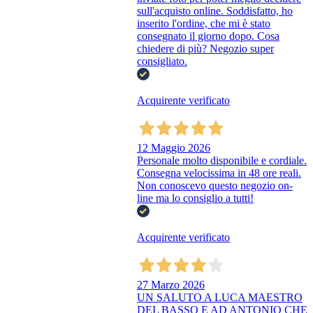
sull'acquisto online. Soddisfatto, ho
inserito l'ordine, che mi è stato
consegnato il giorno dopo. Cosa
chiedere di più? Negozio super
consigliato.
Acquirente verificato
12 Maggio 2026
Personale molto disponibile e cordiale.
Consegna velocissima in 48 ore reali.
Non conoscevo questo negozio on-
line ma lo consiglio a tutti!
Acquirente verificato
27 Marzo 2026
UN SALUTO A LUCA MAESTRO
DEL BASSO E AD ANTONIO CHE