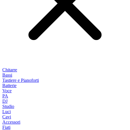
Chitarre
Bassi
Tastiere e Pianoforti
Batterie
Voce
PA
DJ
Studio
Luci
Cavi
Accessori
Fiati