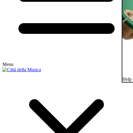
Menu
Help