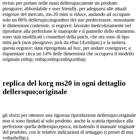
rivisto per portare nelle mani dellersquo;utente un prodotto
pieugrave; abbordabile e user friendly. per adeguarsi alle attuali
esigenze del mercato, ms-20 mini si riduce, andando ad occupare
solo un 86% dellersquo;ingombro del suo predecessore. nonostante
le dimensioni contenute, si eegrave; lavorato meticolosamente nel
riprodurre alla perfezione le manopole e il pannello dello strumento.
sono stati modificati i connettori della patch, che ora sono di tipo
mini-jack (non pieugrave; jack da efrac14;erdquo;) e la tastiera.
questa eegrave; stata riprogettata ad hoc, per andare coseigrave; a
risparmiare circa un 14% delle dimensioni che occupava il modello
originale.enbsp; enbsp;enbsp;enbsp;enbsp;
replica del korg ms20 in ogni dettaglio
dellersquo;originale
gli sforzi per ottenere una rigorosa riproduzione dellersquo;originale
non si sono limitati al solo prodotto. anche la scatola riproduce alla
perfezione quella dellersquo;epoca, includendo il manuale originale
del prodotto, con le relative indicazioni di settaggio (i preset di una
voltaehellip;).