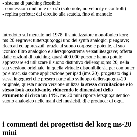
- sistema di patching flessibile
- connessioni midi in e usb i/o (solo note, no velocity e controlli)
- replica perfetta: dal circuito alla scatola, fino al manuale
introdotto sul mercato nel 1978, il sintetizzatore monofonico korg
ms-20 eegrave; tuttersquo;oggi uno dei synth analogici pieugrave;
ricercati ed apprezzati, grazie al suono corposo e potente, al suo
iconico filtro analogico e allersquo;estrema versatiliteagrave; offerta
dalle opzioni di patching. quasi 400.000 persone hanno potuto
apprezzare ed utilizzare il suono distintivo dellersquo;ms-20, nella
sua versione originale, in quella virtuale disponibile sia per computer
pc e mac, sia come applicazione per ipad (ims-20). progettato dagli
stessi ingegneri che presero parte allo sviluppo dellersquo;ms-20
originale, questa nuova versione utilizza la
stessa circuitazione e lo
stesso look accattivante, riducendo le dimensioni dello
strumento di circa un 14%
. ms-20 mini riporta lersquo;autentico
suono analogico nelle mani dei musicisti, dj e producer di oggi.
i commenti dei progettisti del korg ms-20
mini