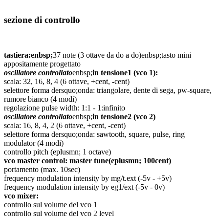
sezione di controllo
tastiera:enbsp;
37 note (3 ottave da do a do)enbsp;tasto mini
appositamente progettato
oscillatore controllato
enbsp;
in tensione1 (vco 1):
scala: 32, 16, 8, 4 (6 ottave, +cent, -cent)
selettore forma dersquo;onda: triangolare, dente di sega, pw-square,
rumore bianco (4 modi)
regolazione pulse width: 1:1 - 1:infinito
oscillatore controllato
enbsp;
in tensione2 (vco 2)
scala: 16, 8, 4, 2 (6 ottave, +cent, -cent)
selettore forma dersquo;onda: sawtooth, square, pulse, ring
modulator (4 modi)
controllo pitch (eplusmn; 1 octave)
vco master control: master tune(eplusmn; 100cent)
portamento (max. 10sec)
frequency modulation intensity by mg/t.ext (-5v - +5v)
frequency modulation intensity by eg1/ext (-5v - 0v)
vco mixer:
controllo sul volume del vco 1
controllo sul volume del vco 2 level