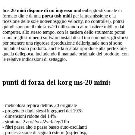
lms-20 mini dispone di un ingresso midi
enbsp;
tradizionale in
formato din e di una
porta usb midi
per la trasmissione e la
ricezione delle sole noteenbsp;(no velocity, no controller). potrai
quindi suonare il mini-ms-20 utilizzando altre tastiere midi, o dal
computer. allo stesso tempo, con la tastiera dello strumento potrai
suonare gli strumenti software installati sul tuo computer. gli sforzi
per ottenere una rigorosa riproduzione delloriginale non si sono
limitati al solo prodotto. anche la scatola riproduce alla perfezione
quella dellepoca, includendo il manuale originale del prodotto, con
le relative indicazioni di settaggio.
punti di forza del korg ms-20 mini:
- meticolosa replica dellms-20 originale
- progettato dagli stessi ingegneri del 1978
- dimensioni ridotte del 14%
- struttura: 2vco/2vca/2vcf/2eg/1lfo
- filtri passa alto e passa basso auto-oscillanti
- processazione di segnali esterni (esp)
enbsp;