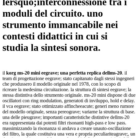
lersquo;interconnessione tra i
moduli del circuito. uno
strumento immancabile nei
contesti didattici in cui si
studia la sintesi sonora.
il
korg
ms-20 mini eegrave; una perfetta replica dellms-20
. il
team di progettazione eegrave; stato capitanato dagli stessi ingegneri
che produssero il modello originale nel 1978, con lo scopo di
ricreare la medesima circuitazione. la struttura di sintesi eegrave; la
stessa distintiva dello strumento originale. ms-20 mini dispone di due
oscillatori con ring modulation, generatoti di inviluppo, hold e delay.
il vca eegrave; stato ottimizzato affincheeacute; generi meno rumore
del modello originale, senza pereograve; variarne la struttura di base.
una delle pieugrave; importanti caratteristiche distintive dellms-20
era rappresentata dai potenti filtri risonanti high-pass e low pass.
massimizzando la risonanza si andava a creare unauto-oscillazione
del filtro, la quale costituiva una vera e propria peculiariteagrave;, un