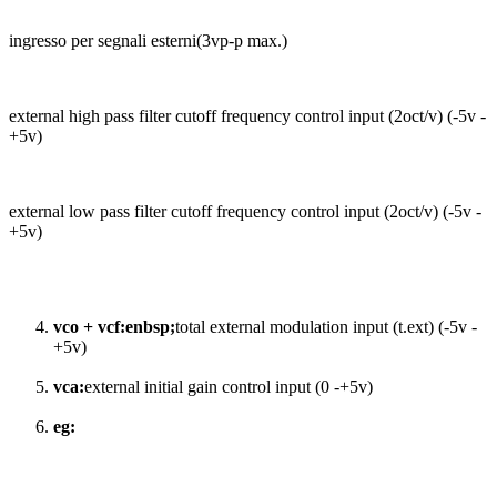
ingresso per segnali esterni(3vp-p max.)
external high pass filter cutoff frequency control input (2oct/v) (-5v -
+5v)
external low pass filter cutoff frequency control input (2oct/v) (-5v -
+5v)
vco + vcf:enbsp;
total external modulation input (t.ext) (-5v -
+5v)
vca:
external initial gain control input (0 -+5v)
eg: