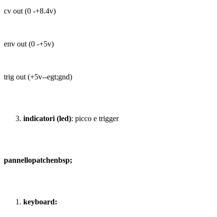
cv out (0 -+8.4v)
env out (0 -+5v)
trig out (+5v--egt;gnd)
indicatori (led)
: picco e trigger
pannellopatchenbsp;
keyboard: