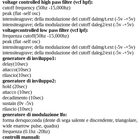
voltage controlled high pass filter (vcf hpf):
cutoff frequency (50hz -15,000hz)
peak (flat -self osc)
intensiteagrave; della modulazione del cutoff dalmg/t.ext (-5v -+5v)
intensiteagrave; della modulazione del cutoff daleg2/ext (-5v -+5v)
voltagecontrolled low pass filter (vcf lpf):
frequenza cutoff(50hz -15,000hz)
peak (flat -self osc)
intensiteagrave; della modulazione del cutoff dalmg/t.ext (-5v -+5v)
intensiteagrave; della modulazione del cutoff daleg2/ext (-5v -+5v)
generatore di inviluppo1:
delay(10sec)
attacco(10sec)
rilascio(10sec)
generatore di inviluppo2:
hold (20sec)
attacco (10sec)
decadimento (10sec)
sustain (0v -5v)
rilascio (10sec)
generatore di modulazione lfo:
forma dersquo;onda (dente di sega salente e discendente, triangolare,
wide enarrow pulse, quadra)
frequenza (0.1hz -20hz)
controlli manuali: