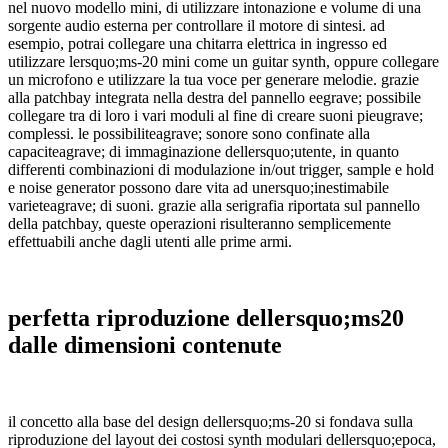
nel nuovo modello mini, di utilizzare intonazione e volume di una
sorgente audio esterna per controllare il motore di sintesi. ad
esempio, potrai collegare una chitarra elettrica in ingresso ed
utilizzare lersquo;ms-20 mini come un guitar synth, oppure collegare
un microfono e utilizzare la tua voce per generare melodie. grazie
alla patchbay integrata nella destra del pannello eegrave; possibile
collegare tra di loro i vari moduli al fine di creare suoni pieugrave;
complessi. le possibiliteagrave; sonore sono confinate alla
capaciteagrave; di immaginazione dellersquo;utente, in quanto
differenti combinazioni di modulazione in/out trigger, sample e hold
e noise generator possono dare vita ad unersquo;inestimabile
varieteagrave; di suoni. grazie alla serigrafia riportata sul pannello
della patchbay, queste operazioni risulteranno semplicemente
effettuabili anche dagli utenti alle prime armi.
perfetta riproduzione dellersquo;ms20
dalle dimensioni contenute
il concetto alla base del design dellersquo;ms-20 si fondava sulla
riproduzione del layout dei costosi synth modulari dellersquo;epoca,