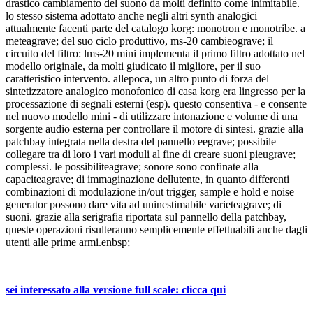
drastico cambiamento del suono da molti definito come inimitabile.
lo stesso sistema adottato anche negli altri synth analogici
attualmente facenti parte del catalogo korg: monotron e monotribe. a
meteagrave; del suo ciclo produttivo, ms-20 cambieograve; il
circuito del filtro: lms-20 mini implementa il primo filtro adottato nel
modello originale, da molti giudicato il migliore, per il suo
caratteristico intervento. allepoca, un altro punto di forza del
sintetizzatore analogico monofonico di casa korg era lingresso per la
processazione di segnali esterni (esp). questo consentiva - e consente
nel nuovo modello mini - di utilizzare intonazione e volume di una
sorgente audio esterna per controllare il motore di sintesi. grazie alla
patchbay integrata nella destra del pannello eegrave; possibile
collegare tra di loro i vari moduli al fine di creare suoni pieugrave;
complessi. le possibiliteagrave; sonore sono confinate alla
capaciteagrave; di immaginazione dellutente, in quanto differenti
combinazioni di modulazione in/out trigger, sample e hold e noise
generator possono dare vita ad uninestimabile varieteagrave; di
suoni. grazie alla serigrafia riportata sul pannello della patchbay,
queste operazioni risulteranno semplicemente effettuabili anche dagli
utenti alle prime armi.
enbsp;
sei interessato alla versione full scale: clicca qui