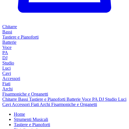
Chitarre
Bassi
Tastiere e Pianoforti
Batterie
Voce
PA
DJ
Studio
Luci
Cavi
Accessori
Fiati
Archi
Fisarmoniche e Organetti
Chitarre
Bassi
Tastiere e Pianoforti
Batterie
Voce
PA
DJ
Studio
Luci
Cavi
Accessori
Fiati
Archi
Fisarmoniche e Organetti
Home
Strumenti Musicali
Tastiere e Pianoforti