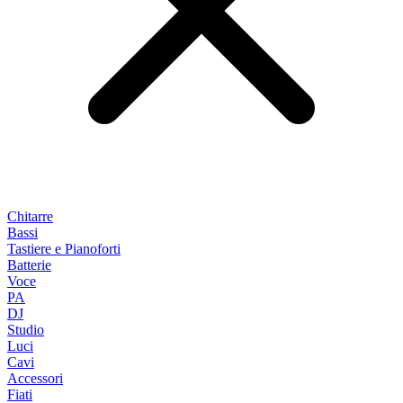
Chitarre
Bassi
Tastiere e Pianoforti
Batterie
Voce
PA
DJ
Studio
Luci
Cavi
Accessori
Fiati