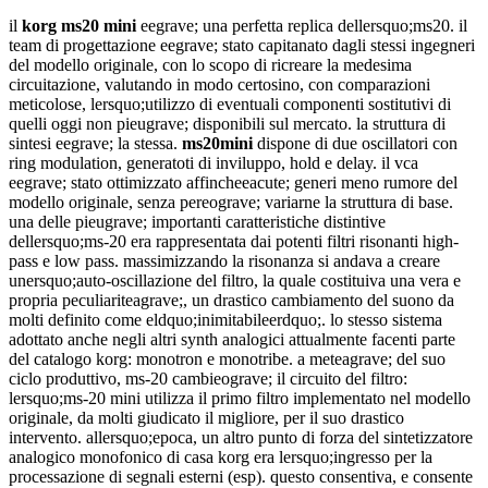
il
korg ms20 mini
eegrave; una perfetta replica dellersquo;ms20. il
team di progettazione eegrave; stato capitanato dagli stessi ingegneri
del modello originale, con lo scopo di ricreare la medesima
circuitazione, valutando in modo certosino, con comparazioni
meticolose, lersquo;utilizzo di eventuali componenti sostitutivi di
quelli oggi non pieugrave; disponibili sul mercato. la struttura di
sintesi eegrave; la stessa.
ms20mini
dispone di due oscillatori con
ring modulation, generatoti di inviluppo, hold e delay. il vca
eegrave; stato ottimizzato affincheeacute; generi meno rumore del
modello originale, senza pereograve; variarne la struttura di base.
una delle pieugrave; importanti caratteristiche distintive
dellersquo;ms-20 era rappresentata dai potenti filtri risonanti high-
pass e low pass. massimizzando la risonanza si andava a creare
unersquo;auto-oscillazione del filtro, la quale costituiva una vera e
propria peculiariteagrave;, un drastico cambiamento del suono da
molti definito come eldquo;inimitabileerdquo;. lo stesso sistema
adottato anche negli altri synth analogici attualmente facenti parte
del catalogo korg: monotron e monotribe. a meteagrave; del suo
ciclo produttivo, ms-20 cambieograve; il circuito del filtro:
lersquo;ms-20 mini utilizza il primo filtro implementato nel modello
originale, da molti giudicato il migliore, per il suo drastico
intervento. allersquo;epoca, un altro punto di forza del sintetizzatore
analogico monofonico di casa korg era lersquo;ingresso per la
processazione di segnali esterni (esp). questo consentiva, e consente