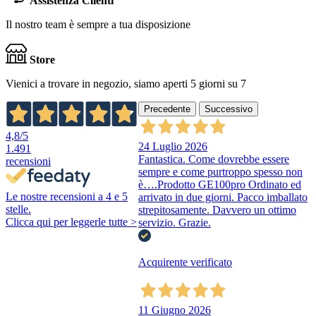
Assistenza Clienti
Il nostro team è sempre a tua disposizione
Store
Vienici a trovare in negozio, siamo aperti 5 giorni su 7
Precedente
Successivo
4,8
/5
24 Luglio 2026
1.491
Fantastica. Come dovrebbe essere
recensioni
sempre e come purtroppo spesso non
è….Prodotto GE100pro Ordinato ed
Le nostre recensioni a 4 e 5
arrivato in due giorni. Pacco imballato
stelle.
strepitosamente. Davvero un ottimo
Clicca qui per leggerle tutte >
servizio. Grazie.
Acquirente verificato
11 Giugno 2026