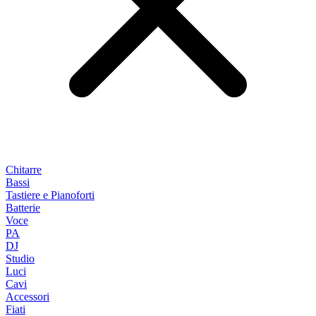
Chitarre
Bassi
Tastiere e Pianoforti
Batterie
Voce
PA
DJ
Studio
Luci
Cavi
Accessori
Fiati