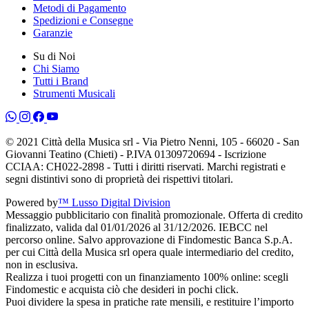
Metodi di Pagamento
Spedizioni e Consegne
Garanzie
Su di Noi
Chi Siamo
Tutti i Brand
Strumenti Musicali
© 2021 Città della Musica srl - Via Pietro Nenni, 105 - 66020 - San
Giovanni Teatino (Chieti) - P.IVA 01309720694 - Iscrizione
CCIAA: CH022-2898 - Tutti i diritti riservati. Marchi registrati e
segni distintivi sono di proprietà dei rispettivi titolari.
Powered by
™ Lusso Digital Division
Messaggio pubblicitario con finalità promozionale. Offerta di credito
finalizzato, valida dal 01/01/2026 al 31/12/2026. IEBCC nel
percorso online. Salvo approvazione di Findomestic Banca S.p.A.
per cui Città della Musica srl opera quale intermediario del credito,
non in esclusiva.
Realizza i tuoi progetti con un finanziamento 100% online: scegli
Findomestic e acquista ciò che desideri in pochi click.
Puoi dividere la spesa in pratiche rate mensili, e restituire l’importo