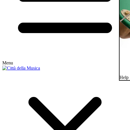
Menu
Help