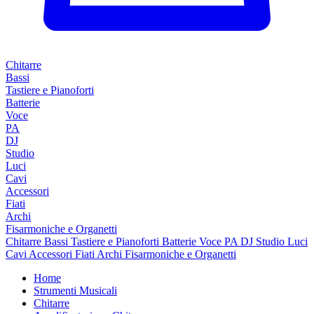
Chitarre
Bassi
Tastiere e Pianoforti
Batterie
Voce
PA
DJ
Studio
Luci
Cavi
Accessori
Fiati
Archi
Fisarmoniche e Organetti
Chitarre
Bassi
Tastiere e Pianoforti
Batterie
Voce
PA
DJ
Studio
Luci
Cavi
Accessori
Fiati
Archi
Fisarmoniche e Organetti
Home
Strumenti Musicali
Chitarre