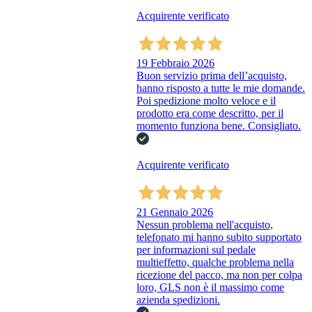
Acquirente verificato
19 Febbraio 2026
Buon servizio prima dell’acquisto,
hanno risposto a tutte le mie domande.
Poi spedizione molto veloce e il
prodotto era come descritto, per il
momento funziona bene. Consigliato.
Acquirente verificato
21 Gennaio 2026
Nessun problema nell'acquisto,
telefonato mi hanno subito supportato
per informazioni sul pedale
multieffetto, qualche problema nella
ricezione del pacco, ma non per colpa
loro, GLS non è il massimo come
azienda spedizioni.