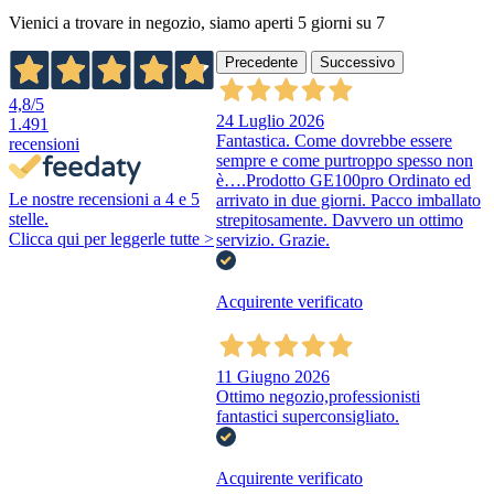
Vienici a trovare in negozio, siamo aperti 5 giorni su 7
Precedente
Successivo
4,8
/5
24 Luglio 2026
1.491
Fantastica. Come dovrebbe essere
recensioni
sempre e come purtroppo spesso non
è….Prodotto GE100pro Ordinato ed
Le nostre recensioni a 4 e 5
arrivato in due giorni. Pacco imballato
stelle.
strepitosamente. Davvero un ottimo
Clicca qui per leggerle tutte >
servizio. Grazie.
Acquirente verificato
11 Giugno 2026
Ottimo negozio,professionisti
fantastici superconsigliato.
Acquirente verificato