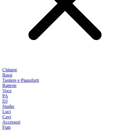
Chitarre
Bassi
Tastiere e Pianoforti
Batterie
Voce
PA
DJ
Studio
Luci
Cavi
Accessori
Fiati