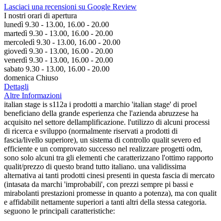
Lasciaci una recensioni su Google Review
I nostri orari di apertura
lunedì 9.30 - 13.00, 16.00 - 20.00
martedì 9.30 - 13.00, 16.00 - 20.00
mercoledì 9.30 - 13.00, 16.00 - 20.00
giovedì 9.30 - 13.00, 16.00 - 20.00
venerdì 9.30 - 13.00, 16.00 - 20.00
sabato 9.30 - 13.00, 16.00 - 20.00
domenica Chiuso
Dettagli
Altre Informazioni
italian stage is s112a i prodotti a marchio 'italian stage' di proel
beneficiano della grande esperienza che l'azienda abruzzese ha
acquisito nel settore dellamplificazione. l'utilizzo di alcuni processi
di ricerca e sviluppo (normalmente riservati a prodotti di
fascia/livello superiore), un sistema di controllo qualit severo ed
efficiente e un comprovato successo nel realizzare progetti odm,
sono solo alcuni tra gli elementi che caratterizzano l'ottimo rapporto
qualit/prezzo di questo brand tutto italiano. una validissima
alternativa ai tanti prodotti cinesi presenti in questa fascia di mercato
(intasata da marchi 'improbabili', con prezzi sempre pi bassi e
mirabolanti prestazioni promesse in quanto a potenza), ma con qualit
e affidabilit nettamente superiori a tanti altri della stessa categoria.
seguono le principali caratteristiche: