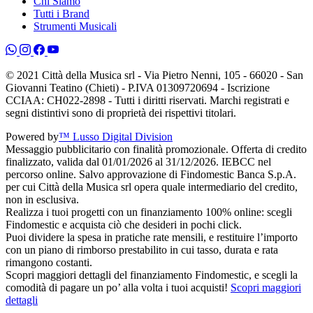
Chi Siamo
Tutti i Brand
Strumenti Musicali
© 2021 Città della Musica srl - Via Pietro Nenni, 105 - 66020 - San
Giovanni Teatino (Chieti) - P.IVA 01309720694 - Iscrizione
CCIAA: CH022-2898 - Tutti i diritti riservati. Marchi registrati e
segni distintivi sono di proprietà dei rispettivi titolari.
Powered by
™ Lusso Digital Division
Messaggio pubblicitario con finalità promozionale. Offerta di credito
finalizzato, valida dal 01/01/2026 al 31/12/2026. IEBCC nel
percorso online. Salvo approvazione di Findomestic Banca S.p.A.
per cui Città della Musica srl opera quale intermediario del credito,
non in esclusiva.
Realizza i tuoi progetti con un finanziamento 100% online: scegli
Findomestic e acquista ciò che desideri in pochi click.
Puoi dividere la spesa in pratiche rate mensili, e restituire l’importo
con un piano di rimborso prestabilito in cui tasso, durata e rata
rimangono costanti.
Scopri maggiori dettagli del finanziamento Findomestic, e scegli la
comodità di pagare un po’ alla volta i tuoi acquisti!
Scopri maggiori
dettagli