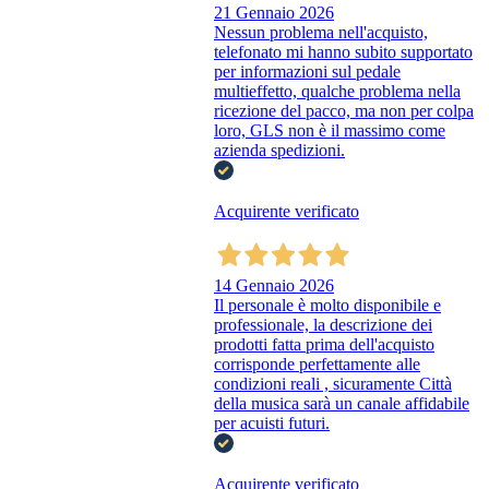
21 Gennaio 2026
Nessun problema nell'acquisto,
telefonato mi hanno subito supportato
per informazioni sul pedale
multieffetto, qualche problema nella
ricezione del pacco, ma non per colpa
loro, GLS non è il massimo come
azienda spedizioni.
Acquirente verificato
14 Gennaio 2026
Il personale è molto disponibile e
professionale, la descrizione dei
prodotti fatta prima dell'acquisto
corrisponde perfettamente alle
condizioni reali , sicuramente Città
della musica sarà un canale affidabile
per acuisti futuri.
Acquirente verificato