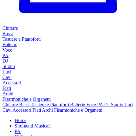
Chitarre
Bassi
Tastiere e Pianoforti
Batterie
Voce
PA
DJ
Studio
Luci
Cavi
Accessori
Fiati
Archi
Fisarmoniche e Organetti
Chitarre
Bassi
Tastiere e Pianoforti
Batterie
Voce
PA
DJ
Studio
Luci
Cavi
Accessori
Fiati
Archi
Fisarmoniche e Organetti
Home
Strumenti Musicali
PA