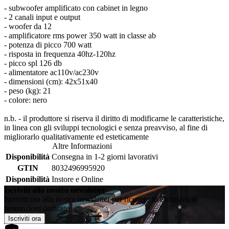
- subwoofer amplificato con cabinet in legno
- 2 canali input e output
- woofer da 12
- amplificatore rms power 350 watt in classe ab
- potenza di picco 700 watt
- risposta in frequenza 40hz-120hz
- picco spl 126 db
- alimentatore ac110v/ac230v
- dimensioni (cm): 42x51x40
- peso (kg): 21
- colore: nero
n.b. - il produttore si riserva il diritto di modificarne le caratteristiche,
in linea con gli sviluppi tecnologici e senza preavviso, al fine di
migliorarlo qualitativamente ed esteticamente
Altre Informazioni
Disponibilità
Consegna in 1-2 giorni lavorativi
GTIN
8032496995920
Disponibilità
Instore e Online
Iscriviti alla nostra newsletter
Iscriviti ora alla nostra newsletter per ricevere in esclusiva le
promozioni dedicate
Iscriviti ora