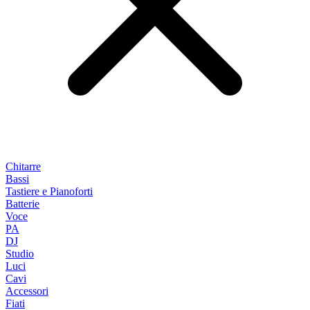
Chitarre
Bassi
Tastiere e Pianoforti
Batterie
Voce
PA
DJ
Studio
Luci
Cavi
Accessori
Fiati