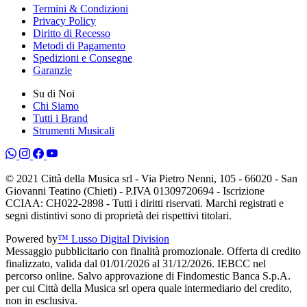
Termini & Condizioni
Privacy Policy
Diritto di Recesso
Metodi di Pagamento
Spedizioni e Consegne
Garanzie
Su di Noi
Chi Siamo
Tutti i Brand
Strumenti Musicali
© 2021 Città della Musica srl - Via Pietro Nenni, 105 - 66020 - San
Giovanni Teatino (Chieti) - P.IVA 01309720694 - Iscrizione
CCIAA: CH022-2898 - Tutti i diritti riservati. Marchi registrati e
segni distintivi sono di proprietà dei rispettivi titolari.
Powered by
™ Lusso Digital Division
Messaggio pubblicitario con finalità promozionale. Offerta di credito
finalizzato, valida dal 01/01/2026 al 31/12/2026. IEBCC nel
percorso online. Salvo approvazione di Findomestic Banca S.p.A.
per cui Città della Musica srl opera quale intermediario del credito,
non in esclusiva.