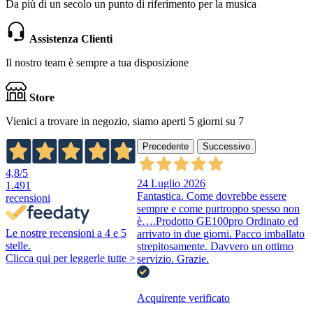
Da più di un secolo un punto di riferimento per la musica
Assistenza Clienti
Il nostro team è sempre a tua disposizione
Store
Vienici a trovare in negozio, siamo aperti 5 giorni su 7
Precedente
Successivo
4,8
/5
24 Luglio 2026
1.491
Fantastica. Come dovrebbe essere
recensioni
sempre e come purtroppo spesso non
è….Prodotto GE100pro Ordinato ed
Le nostre recensioni a 4 e 5
arrivato in due giorni. Pacco imballato
stelle.
strepitosamente. Davvero un ottimo
Clicca qui per leggerle tutte >
servizio. Grazie.
Acquirente verificato