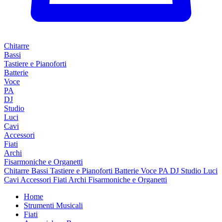
Chitarre
Bassi
Tastiere e Pianoforti
Batterie
Voce
PA
DJ
Studio
Luci
Cavi
Accessori
Fiati
Archi
Fisarmoniche e Organetti
Chitarre
Bassi
Tastiere e Pianoforti
Batterie
Voce
PA
DJ
Studio
Luci
Cavi
Accessori
Fiati
Archi
Fisarmoniche e Organetti
Home
Strumenti Musicali
Fiati