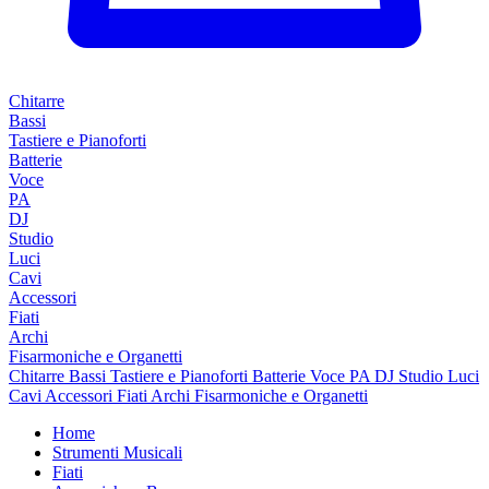
Chitarre
Bassi
Tastiere e Pianoforti
Batterie
Voce
PA
DJ
Studio
Luci
Cavi
Accessori
Fiati
Archi
Fisarmoniche e Organetti
Chitarre
Bassi
Tastiere e Pianoforti
Batterie
Voce
PA
DJ
Studio
Luci
Cavi
Accessori
Fiati
Archi
Fisarmoniche e Organetti
Home
Strumenti Musicali
Fiati