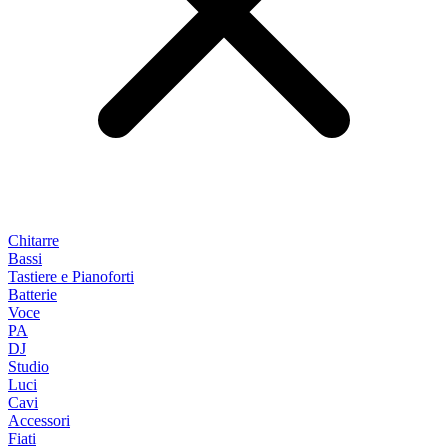
Chitarre
Bassi
Tastiere e Pianoforti
Batterie
Voce
PA
DJ
Studio
Luci
Cavi
Accessori
Fiati