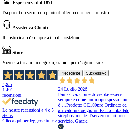
Esperienza dal 1871
Da più di un secolo un punto di riferimento per la musica
Assistenza Clienti
Il nostro team è sempre a tua disposizione
Store
Vienici a trovare in negozio, siamo aperti 5 giorni su 7
Precedente
Successivo
4,8
/5
24 Luglio 2026
1.491
Fantastica. Come dovrebbe essere
recensioni
sempre e come purtroppo spesso non
è….Prodotto GE100pro Ordinato ed
Le nostre recensioni a 4 e 5
arrivato in due giorni. Pacco imballato
stelle.
strepitosamente. Davvero un ottimo
Clicca qui per leggerle tutte >
servizio. Grazie.