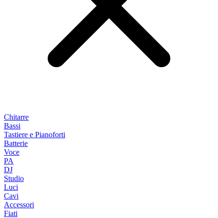
Chitarre
Bassi
Tastiere e Pianoforti
Batterie
Voce
PA
DJ
Studio
Luci
Cavi
Accessori
Fiati