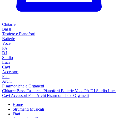
Chitarre
Bassi
Tastiere e Pianoforti
Batterie
Voce
PA
DJ
Studio
Luci
Cavi
Accessori
Fiati
Archi
Fisarmoniche e Organetti
Chitarre
Bassi
Tastiere e Pianoforti
Batterie
Voce
PA
DJ
Studio
Luci
Cavi
Accessori
Fiati
Archi
Fisarmoniche e Organetti
Home
Strumenti Musicali
Fiati