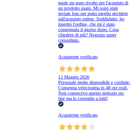
quale mi sono rivolto per l'acquisto di
un prodotto usato. Mi sono state
inviate foto per poter meglio decidere
sull'acquisto online. Soddisfatto, ho
inserito l'ordine, che mi è stato
consegnato il giorno dopo. Cosa
chiedere di più? Negozio super
consigliato.
Acquirente verificato
12 Maggio 2026
Personale molto disponibile e cordiale.
Consegna velocissima in 48 ore reali.
Non conoscevo questo negozio on-
line ma lo consiglio a tutti!
Acquirente verificato