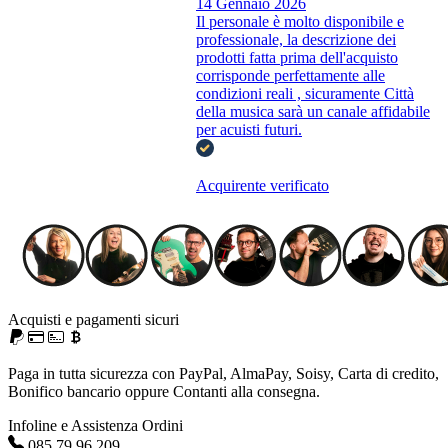
14 Gennaio 2026
Il personale è molto disponibile e
professionale, la descrizione dei
prodotti fatta prima dell'acquisto
corrisponde perfettamente alle
condizioni reali , sicuramente Città
della musica sarà un canale affidabile
per acuisti futuri.
Acquirente verificato
Acquisti e pagamenti sicuri
Paga in tutta sicurezza con PayPal, AlmaPay, Soisy, Carta di credito,
Bonifico bancario oppure Contanti alla consegna.
Infoline e Assistenza Ordini
085.79.96.209