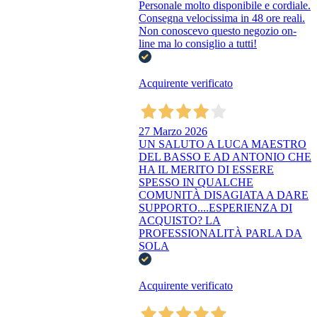
Personale molto disponibile e cordiale.
Consegna velocissima in 48 ore reali.
Non conoscevo questo negozio on-
line ma lo consiglio a tutti!
Acquirente verificato
27 Marzo 2026
UN SALUTO A LUCA MAESTRO
DEL BASSO E AD ANTONIO CHE
HA IL MERITO DI ESSERE
SPESSO IN QUALCHE
COMUNITÀ DISAGIATA A DARE
SUPPORTO....ESPERIENZA DI
ACQUISTO? LA
PROFESSIONALITÀ PARLA DA
SOLA
Acquirente verificato