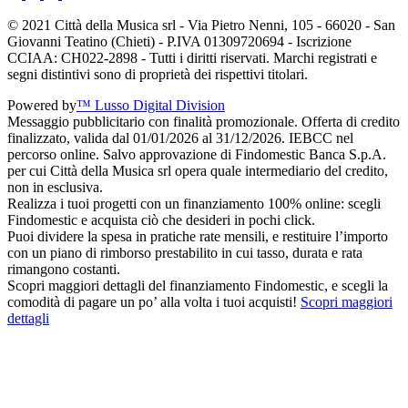
© 2021 Città della Musica srl - Via Pietro Nenni, 105 - 66020 - San
Giovanni Teatino (Chieti) - P.IVA 01309720694 - Iscrizione
CCIAA: CH022-2898 - Tutti i diritti riservati. Marchi registrati e
segni distintivi sono di proprietà dei rispettivi titolari.
Powered by
™ Lusso Digital Division
Messaggio pubblicitario con finalità promozionale. Offerta di credito
finalizzato, valida dal 01/01/2026 al 31/12/2026. IEBCC nel
percorso online. Salvo approvazione di Findomestic Banca S.p.A.
per cui Città della Musica srl opera quale intermediario del credito,
non in esclusiva.
Realizza i tuoi progetti con un finanziamento 100% online: scegli
Findomestic e acquista ciò che desideri in pochi click.
Puoi dividere la spesa in pratiche rate mensili, e restituire l’importo
con un piano di rimborso prestabilito in cui tasso, durata e rata
rimangono costanti.
Scopri maggiori dettagli del finanziamento Findomestic, e scegli la
comodità di pagare un po’ alla volta i tuoi acquisti!
Scopri maggiori
dettagli