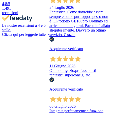
4,8
/5
24 Luglio 2026
1.491
Fantastica. Come dovrebbe essere
recensioni
sempre e come purtroppo spesso non
è….Prodotto GE100pro Ordinato ed
Le nostre recensioni a 4 e 5
arrivato in due giorni. Pacco imballato
stelle.
strepitosamente. Davvero un ottimo
Clicca qui per leggerle tutte >
servizio. Grazie.
Acquirente verificato
11 Giugno 2026
Ottimo negozio,professionisti
fantastici superconsigliato.
Acquirente verificato
05 Giugno 2026
Integrata perfettamente e funziona