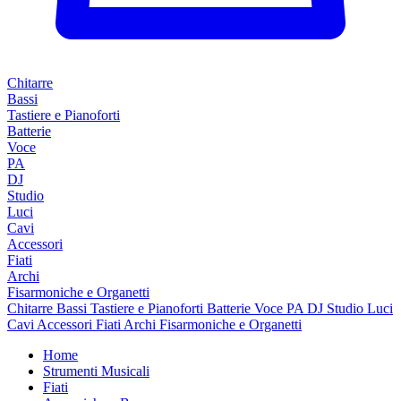
Chitarre
Bassi
Tastiere e Pianoforti
Batterie
Voce
PA
DJ
Studio
Luci
Cavi
Accessori
Fiati
Archi
Fisarmoniche e Organetti
Chitarre
Bassi
Tastiere e Pianoforti
Batterie
Voce
PA
DJ
Studio
Luci
Cavi
Accessori
Fiati
Archi
Fisarmoniche e Organetti
Home
Strumenti Musicali
Fiati