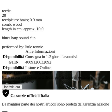
reeds:
20
reedplates: brass; 0.9 mm
comb: wood
length in cm: approx. 10.0
blues harp sound clip
performed by: little ronnie
Altre Informazioni
Disponibilità
Consegna in 1-2 giorni lavorativi
GTIN
4009126632092
Disponibilità
Instore e Online
Iscriviti alla nostra newsletter
Iscriviti ora alla nostra newsletter per ricevere in esclusiva le
promozioni dedicate
Iscriviti ora
Garanzie ufficiali Italia
La maggior parte dei nostri articoli sono protetti da garanzia nazione