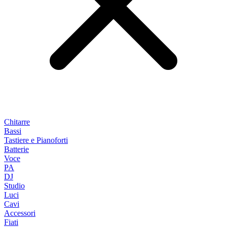
Chitarre
Bassi
Tastiere e Pianoforti
Batterie
Voce
PA
DJ
Studio
Luci
Cavi
Accessori
Fiati