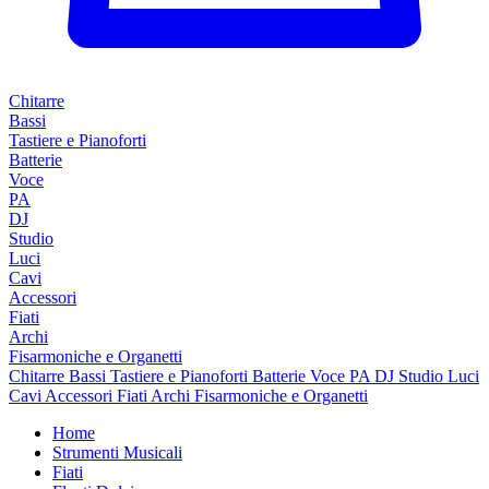
Chitarre
Bassi
Tastiere e Pianoforti
Batterie
Voce
PA
DJ
Studio
Luci
Cavi
Accessori
Fiati
Archi
Fisarmoniche e Organetti
Chitarre
Bassi
Tastiere e Pianoforti
Batterie
Voce
PA
DJ
Studio
Luci
Cavi
Accessori
Fiati
Archi
Fisarmoniche e Organetti
Home
Strumenti Musicali
Fiati