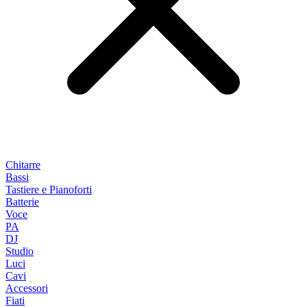
Chitarre
Bassi
Tastiere e Pianoforti
Batterie
Voce
PA
DJ
Studio
Luci
Cavi
Accessori
Fiati