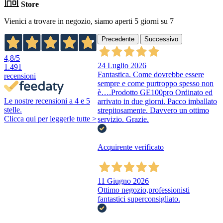
Store
Vienici a trovare in negozio, siamo aperti 5 giorni su 7
Precedente
Successivo
4,8
/5
24 Luglio 2026
1.491
Fantastica. Come dovrebbe essere
recensioni
sempre e come purtroppo spesso non
è….Prodotto GE100pro Ordinato ed
Le nostre recensioni a 4 e 5
arrivato in due giorni. Pacco imballato
stelle.
strepitosamente. Davvero un ottimo
Clicca qui per leggerle tutte >
servizio. Grazie.
Acquirente verificato
11 Giugno 2026
Ottimo negozio,professionisti
fantastici superconsigliato.