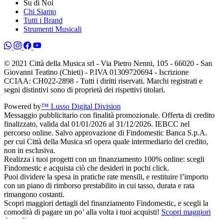
Su di Noi
Chi Siamo
Tutti i Brand
Strumenti Musicali
© 2021 Città della Musica srl - Via Pietro Nenni, 105 - 66020 - San
Giovanni Teatino (Chieti) - P.IVA 01309720694 - Iscrizione
CCIAA: CH022-2898 - Tutti i diritti riservati. Marchi registrati e
segni distintivi sono di proprietà dei rispettivi titolari.
Powered by
™ Lusso Digital Division
Messaggio pubblicitario con finalità promozionale. Offerta di credito
finalizzato, valida dal 01/01/2026 al 31/12/2026. IEBCC nel
percorso online. Salvo approvazione di Findomestic Banca S.p.A.
per cui Città della Musica srl opera quale intermediario del credito,
non in esclusiva.
Realizza i tuoi progetti con un finanziamento 100% online: scegli
Findomestic e acquista ciò che desideri in pochi click.
Puoi dividere la spesa in pratiche rate mensili, e restituire l’importo
con un piano di rimborso prestabilito in cui tasso, durata e rata
rimangono costanti.
Scopri maggiori dettagli del finanziamento Findomestic, e scegli la
comodità di pagare un po’ alla volta i tuoi acquisti!
Scopri maggiori