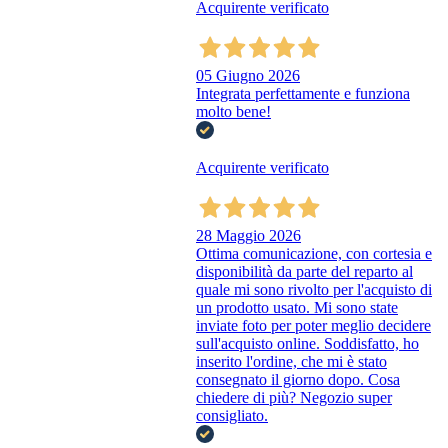
Acquirente verificato
05 Giugno 2026
Integrata perfettamente e funziona
molto bene!
Acquirente verificato
28 Maggio 2026
Ottima comunicazione, con cortesia e
disponibilità da parte del reparto al
quale mi sono rivolto per l'acquisto di
un prodotto usato. Mi sono state
inviate foto per poter meglio decidere
sull'acquisto online. Soddisfatto, ho
inserito l'ordine, che mi è stato
consegnato il giorno dopo. Cosa
chiedere di più? Negozio super
consigliato.