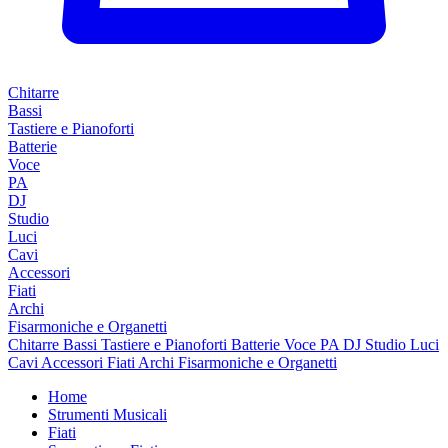
Chitarre
Bassi
Tastiere e Pianoforti
Batterie
Voce
PA
DJ
Studio
Luci
Cavi
Accessori
Fiati
Archi
Fisarmoniche e Organetti
Chitarre
Bassi
Tastiere e Pianoforti
Batterie
Voce
PA
DJ
Studio
Luci
Cavi
Accessori
Fiati
Archi
Fisarmoniche e Organetti
Home
Strumenti Musicali
Fiati