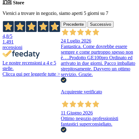
Store
Vienici a trovare in negozio, siamo aperti 5 giorni su 7
Precedente
Successivo
4,8
/5
24 Luglio 2026
1.491
Fantastica. Come dovrebbe essere
recensioni
sempre e come purtroppo spesso non
è….Prodotto GE100pro Ordinato ed
Le nostre recensioni a 4 e 5
arrivato in due giorni. Pacco imballato
stelle.
strepitosamente. Davvero un ottimo
Clicca qui per leggerle tutte >
servizio. Grazie.
Acquirente verificato
11 Giugno 2026
Ottimo negozio,professionisti
fantastici superconsigliato.