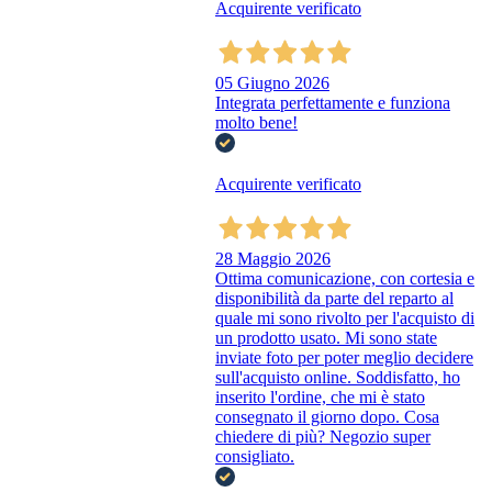
Acquirente verificato
05 Giugno 2026
Integrata perfettamente e funziona
molto bene!
Acquirente verificato
28 Maggio 2026
Ottima comunicazione, con cortesia e
disponibilità da parte del reparto al
quale mi sono rivolto per l'acquisto di
un prodotto usato. Mi sono state
inviate foto per poter meglio decidere
sull'acquisto online. Soddisfatto, ho
inserito l'ordine, che mi è stato
consegnato il giorno dopo. Cosa
chiedere di più? Negozio super
consigliato.