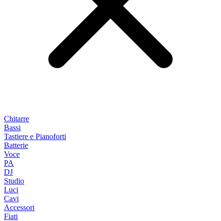
Chitarre
Bassi
Tastiere e Pianoforti
Batterie
Voce
PA
DJ
Studio
Luci
Cavi
Accessori
Fiati