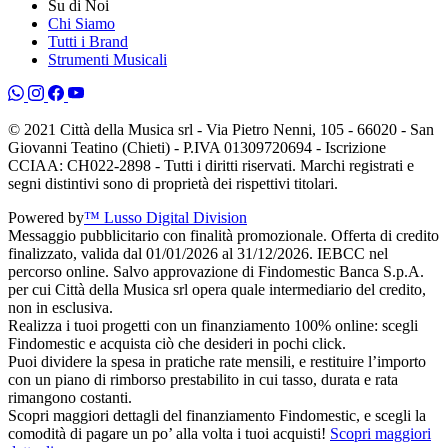
Su di Noi
Chi Siamo
Tutti i Brand
Strumenti Musicali
© 2021 Città della Musica srl - Via Pietro Nenni, 105 - 66020 - San
Giovanni Teatino (Chieti) - P.IVA 01309720694 - Iscrizione
CCIAA: CH022-2898 - Tutti i diritti riservati. Marchi registrati e
segni distintivi sono di proprietà dei rispettivi titolari.
Powered by
™ Lusso Digital Division
Messaggio pubblicitario con finalità promozionale. Offerta di credito
finalizzato, valida dal 01/01/2026 al 31/12/2026. IEBCC nel
percorso online. Salvo approvazione di Findomestic Banca S.p.A.
per cui Città della Musica srl opera quale intermediario del credito,
non in esclusiva.
Realizza i tuoi progetti con un finanziamento 100% online: scegli
Findomestic e acquista ciò che desideri in pochi click.
Puoi dividere la spesa in pratiche rate mensili, e restituire l’importo
con un piano di rimborso prestabilito in cui tasso, durata e rata
rimangono costanti.
Scopri maggiori dettagli del finanziamento Findomestic, e scegli la
comodità di pagare un po’ alla volta i tuoi acquisti!
Scopri maggiori