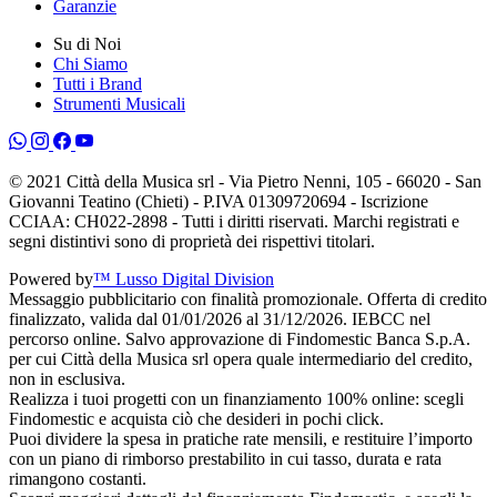
Garanzie
Su di Noi
Chi Siamo
Tutti i Brand
Strumenti Musicali
© 2021 Città della Musica srl - Via Pietro Nenni, 105 - 66020 - San
Giovanni Teatino (Chieti) - P.IVA 01309720694 - Iscrizione
CCIAA: CH022-2898 - Tutti i diritti riservati. Marchi registrati e
segni distintivi sono di proprietà dei rispettivi titolari.
Powered by
™ Lusso Digital Division
Messaggio pubblicitario con finalità promozionale. Offerta di credito
finalizzato, valida dal 01/01/2026 al 31/12/2026. IEBCC nel
percorso online. Salvo approvazione di Findomestic Banca S.p.A.
per cui Città della Musica srl opera quale intermediario del credito,
non in esclusiva.
Realizza i tuoi progetti con un finanziamento 100% online: scegli
Findomestic e acquista ciò che desideri in pochi click.
Puoi dividere la spesa in pratiche rate mensili, e restituire l’importo
con un piano di rimborso prestabilito in cui tasso, durata e rata
rimangono costanti.