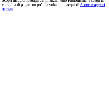
Scopri maggiori dettagli del finanziamento Findomestic, e scegli la
comodità di pagare un po’ alla volta i tuoi acquisti!
Scopri maggiori
dettagli