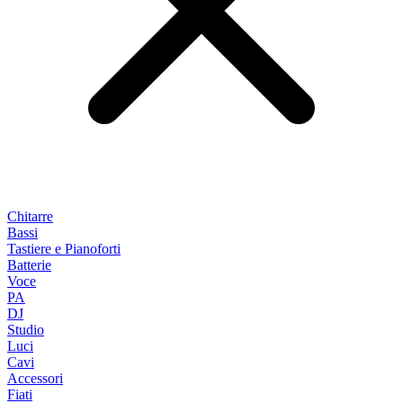
Chitarre
Bassi
Tastiere e Pianoforti
Batterie
Voce
PA
DJ
Studio
Luci
Cavi
Accessori
Fiati