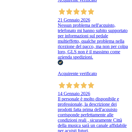
21 Gennaio 2026
Nessun problema nell'acquisto,
telefonato mi hanno subito supportato
per informazioni sul pedale
multieffetto, qualche problema nella
ricezione del pacco, ma non per colpa
loro, GLS non è il massimo come
azienda spedizioni.
Acquirente verificato
14 Gennaio 2026
Il personale è molto disponibile e
professionale, la descrizione dei
prodotti fatta prima dell'acquisto
corrisponde perfettamente alle
condizioni reali , sicuramente Città
della musica sarà un canale affidabile
per acuisti futuri.