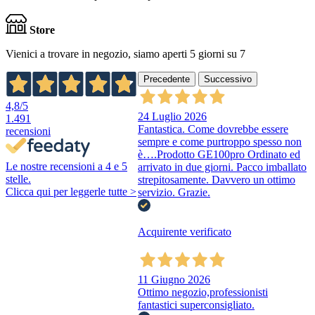
Store
Vienici a trovare in negozio, siamo aperti 5 giorni su 7
Precedente
Successivo
4,8
/5
24 Luglio 2026
1.491
Fantastica. Come dovrebbe essere
recensioni
sempre e come purtroppo spesso non
è….Prodotto GE100pro Ordinato ed
Le nostre recensioni a 4 e 5
arrivato in due giorni. Pacco imballato
stelle.
strepitosamente. Davvero un ottimo
Clicca qui per leggerle tutte >
servizio. Grazie.
Acquirente verificato
11 Giugno 2026
Ottimo negozio,professionisti
fantastici superconsigliato.