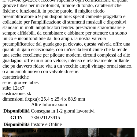
groove tubes per microfonicit, rumore di fondo, caratteristiche
fisiche e funzionalit. in poche parole, il miglior triodo
preamplificatore a 9-pin disponibile: specificamente progettato e
collaudato per l'amplificazione di strumenti musicali e dispositivi
standard in molti amplificatori fender. prestazioni straordinarie e
sempre affidabili, da combinare e abbinare per ottenere un suono
unico e inconfondibile dal tuo ampli. la nostra valvola
preamplificatrice dal guadagno pi elevato, questa valvola offre una
quantit di gain eccezionale, con un'uscita terrificante che la rende
una scelta eccellente per pilotare moderni circuiti complessi ad alto
guadagno. offre un suono veloce, intenso e relativamente brillante
che pu davvero ridare vita a un vecchio ampli vintage ormai stanco,
o a un ampli nuovo con valvole di serie.
caratteristiche
serie: groove tubes
stile: 12ax7
costruzione: sk
dimensioni (lxpxa): 25,4 x 25,4 x 88,9 mm
Altre Informazioni
Disponibilità
Consegna in 1-2 giorni lavorativi
GTIN
736021123915
Disponibilità
Instore e Online
Iscriviti alla nostra newsletter
Iscriviti ora alla nostra newsletter per ricevere in esclusiva le