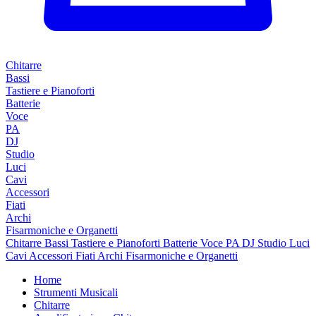
Chitarre
Bassi
Tastiere e Pianoforti
Batterie
Voce
PA
DJ
Studio
Luci
Cavi
Accessori
Fiati
Archi
Fisarmoniche e Organetti
Chitarre
Bassi
Tastiere e Pianoforti
Batterie
Voce
PA
DJ
Studio
Luci
Cavi
Accessori
Fiati
Archi
Fisarmoniche e Organetti
Home
Strumenti Musicali
Chitarre