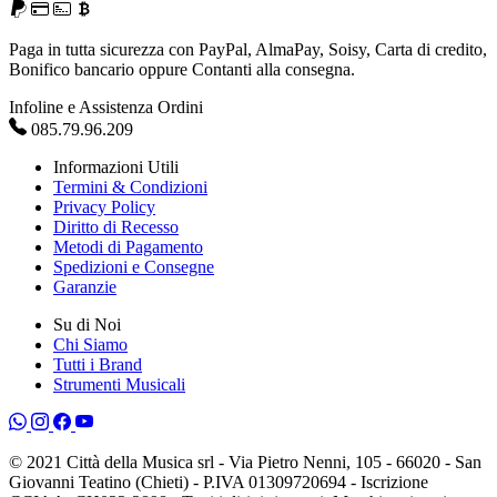
Paga in tutta sicurezza con PayPal, AlmaPay, Soisy, Carta di credito,
Bonifico bancario oppure Contanti alla consegna.
Infoline e Assistenza Ordini
085.79.96.209
Informazioni Utili
Termini & Condizioni
Privacy Policy
Diritto di Recesso
Metodi di Pagamento
Spedizioni e Consegne
Garanzie
Su di Noi
Chi Siamo
Tutti i Brand
Strumenti Musicali
© 2021 Città della Musica srl - Via Pietro Nenni, 105 - 66020 - San
Giovanni Teatino (Chieti) - P.IVA 01309720694 - Iscrizione