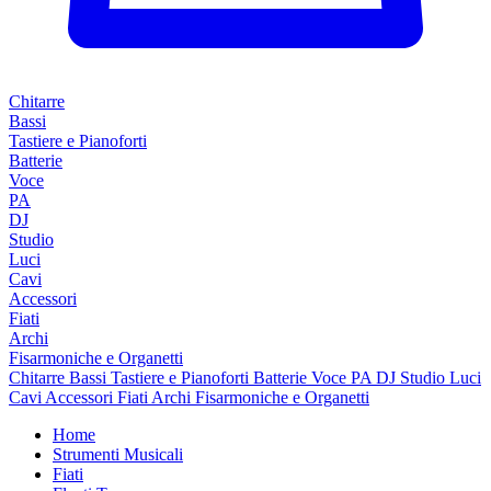
Chitarre
Bassi
Tastiere e Pianoforti
Batterie
Voce
PA
DJ
Studio
Luci
Cavi
Accessori
Fiati
Archi
Fisarmoniche e Organetti
Chitarre
Bassi
Tastiere e Pianoforti
Batterie
Voce
PA
DJ
Studio
Luci
Cavi
Accessori
Fiati
Archi
Fisarmoniche e Organetti
Home
Strumenti Musicali
Fiati