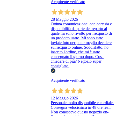
Acquirente verificato
28 Maggio 2026
Ottima comunicazione, con cortesia e
disponibilità da parte del reparto al
quale mi sono rivolto per l'acquisto di
un prodotto usato. Mi sono state
inviate foto per poter meglio decidere
sull'acquisto online. Soddisfatto, ho
inserito l'ordine, che mi è stato
consegnato il giorno dopo. Cosa
chiedere di più? Negozio super
consigliato.
Acquirente verificato
12 Maggio 2026
Personale molto disponibile e cordiale.
Consegna velocissima in 48 ore reali.
Non conoscevo questo negozio on-