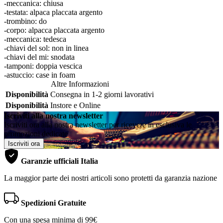
-meccanica: chiusa
-testata: alpaca placcata argento
-trombino: do
-corpo: alpacca placcata argento
-meccanica: tedesca
-chiavi del sol: non in linea
-chiavi del mi: snodata
-tamponi: doppia vescica
-astuccio: case in foam
Altre Informazioni
Disponibilità
Consegna in 1-2 giorni lavorativi
Disponibilità
Instore e Online
Iscriviti alla nostra newsletter
Iscriviti ora alla nostra newsletter per ricevere in esclusiva le
promozioni dedicate
Iscriviti ora
Garanzie ufficiali Italia
La maggior parte dei nostri articoli sono protetti da garanzia nazione
Spedizioni Gratuite
Con una spesa minima di 99€