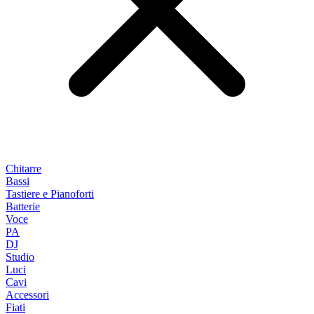
Chitarre
Bassi
Tastiere e Pianoforti
Batterie
Voce
PA
DJ
Studio
Luci
Cavi
Accessori
Fiati